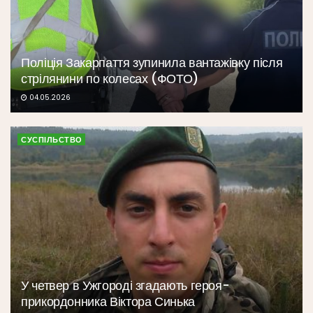
Поліція Закарпаття зупинила вантажівку після
стрілянини по колесах (ФОТО)
04.05.2026
СУСПІЛЬСТВО
У четвер в Ужгороді згадають героя-
прикордонника Віктора Синька