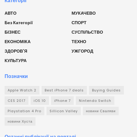
Категорії
АВТО
МУКАЧЕВО
Без Категорії
СПОРТ
БІЗНЕС
СУСПІЛЬСТВО
ЕКОНОМІКА
ТЕХНО
ЗДОРОВ'Я
УЖГОРОД
КУЛЬТУРА
Позначки
Apple Watch 2
Best iPhone 7 deals
Buying Guides
CES 2017
iOS 10
iPhone 7
Nintendo Switch
Playstation 4 Pro
Sillicon Valley
новини Сваляви
новини Хуста
Останні публікації на порталі