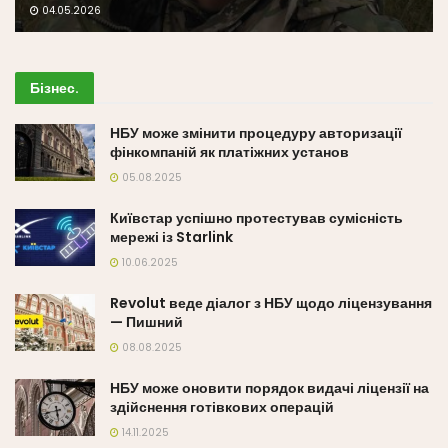
04.05.2026
Бізнес
.
НБУ може змінити процедуру авторизації
фінкомпаній як платіжних установ
05.08.2025
Київстар успішно протестував сумісність
мережі із Starlink
10.06.2025
Revolut веде діалог з НБУ щодо ліцензування
— Пишний
08.08.2025
НБУ може оновити порядок видачі ліцензії на
здійснення готівкових операцій
14.11.2025