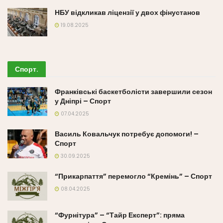
НБУ відкликав ліцензії у двох фінустанов
19.08.2025
Спорт
.
Франківські баскетболісти завершили сезон
у Дніпрі – Спорт
07.04.2025
Василь Ковальчук потребує допомоги! –
Спорт
30.09.2025
“Прикарпаття” перемогло “Кремінь” – Спорт
08.04.2025
“Фурнітура” – “Тайр Експерт”: пряма