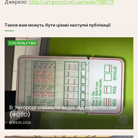
Джерело:
http://uzhgorod.net.ua/news/188573
Також вам можуть бути цікаві наступні публікації
СУСПІЛЬСТВО
В Ужгороді спіймали водія під наркотиками
(ФОТО)
04.05.2026