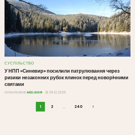
СУСПІЛЬСТВО
У НПП «Синевир» посилили патрулювання через
ризики незаконних рубок ялинок перед новорічними
святами
ОПУБЛІКУВАВ
MEDJEGIR
06.12.2025
1
2
…
240