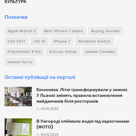
КУЛЬТУРА
Позначки
Apple Watch 2
Best iPhone 7 deals
Buying Guides
CES 2017
iOS 10
iPhone 7
Nintendo Switch
Playstation 4 Pro
Sillicon Valley
новини Сваляви
новини Хуста
Останні публікації на порталі
Економіка: Літні трансформували у зимові.
У Львові змінять правила встановлення
майданчиків біля ресторанів
04.05.2026
В Ужгороді спіймали водія під наркотиками
(ФОТО)
04.05.2026