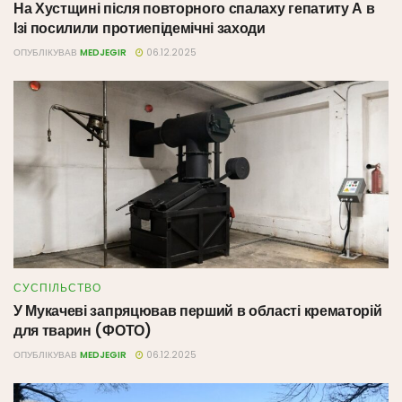
На Хустщині після повторного спалаху гепатиту А в
Ізі посилили протиепідемічні заходи
ОПУБЛІКУВАВ
MEDJEGIR
06.12.2025
СУСПІЛЬСТВО
У Мукачеві запряцював перший в області крематорій
для тварин (ФОТО)
ОПУБЛІКУВАВ
MEDJEGIR
06.12.2025