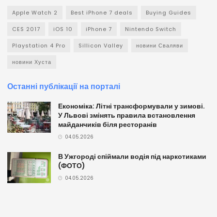
Apple Watch 2
Best iPhone 7 deals
Buying Guides
CES 2017
iOS 10
iPhone 7
Nintendo Switch
Playstation 4 Pro
Sillicon Valley
новини Сваляви
новини Хуста
Останні публікації на порталі
Економіка: Літні трансформували у зимові.
У Львові змінять правила встановлення
майданчиків біля ресторанів
04.05.2026
В Ужгороді спіймали водія під наркотиками
(ФОТО)
04.05.2026