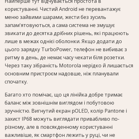
Найперше тут відчувається простота в
користуванні. Чистий Android не перевантажує
меню зайвими шарами, жести без зусиль
запам'ятовуються, а сама система не змушує
звикати до десятка дрібних рішень, які працюють
лише в межах однієї оболонки. Якщо додати до
цього зарядку TurboPower, телефон не вибиває з
ритму в день, де немає часу чекати біля розетки.
Через таку зібраність Motorola нерідко й лишається
основним пристроєм надовше, ніж планували
спочатку.
Багато хто помічає, що ця лінійка добре тримає
баланс між зовнішнім виглядом і побутовою
зручністю. Вигнутий екран pOLED, колір Pantone і
захист IP68 можуть виглядати привабливо по-
різному, але в повсякденному користуванні
важливіше, як смартфон лежить у руці, чи не