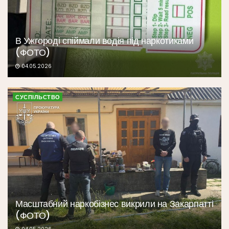
В Ужгороді спіймали водія під наркотиками
(ФОТО)
04.05.2026
СУСПІЛЬСТВО
Масштабний наркобізнес викрили на Закарпатті
(ФОТО)