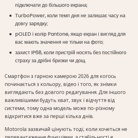
підключати до більшого екрана;
TurboPower, коли темп дня не залишає часу на
довгу зарядку;
pOLED і колір Pantone, якщо екран і вигляд для
вас мають значення не тільки на фото;
захист IP68, коли пристрій носять без постійного
страху за дрібні бризки чи дощ.
Смартфон з гарною камерою 2026 для когось
починається з кольору, відео і того, як знімки
виглядають без довгого редагування. Для іншого
важливішими будуть хват, звук і відчуття від
системи, тому одна модель може по-різному
відкритися вже за перші кілька днів.
Motorola зазвичай цінують тоді, коли хочеться не
перевантаження функціями, а стабільності в