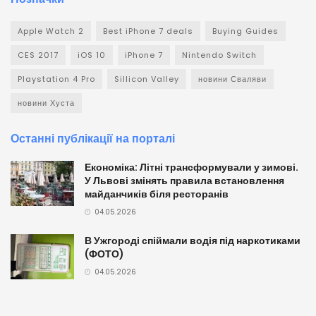
Apple Watch 2
Best iPhone 7 deals
Buying Guides
CES 2017
iOS 10
iPhone 7
Nintendo Switch
Playstation 4 Pro
Sillicon Valley
новини Сваляви
новини Хуста
Останні публікації на порталі
Економіка: Літні трансформували у зимові.
У Львові змінять правила встановлення
майданчиків біля ресторанів
04.05.2026
В Ужгороді спіймали водія під наркотиками
(ФОТО)
04.05.2026