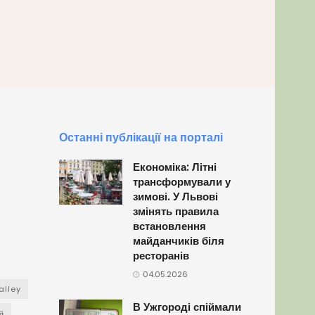
Останні публікації на порталі
Економіка: Літні
трансформували у
зимові. У Львові
змінять правила
встановлення
майданчиків біля
ресторанів
04.05.2026
alley
В Ужгороді спіймали
а