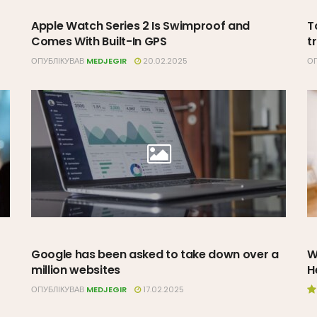
Apple Watch Series 2 Is Swimproof and
T
Comes With Built-In GPS
t
ОПУБЛІКУВАВ
MEDJEGIR
20.02.2025
ОП
Google has been asked to take down over a
W
million websites
H
ОПУБЛІКУВАВ
MEDJEGIR
17.02.2025