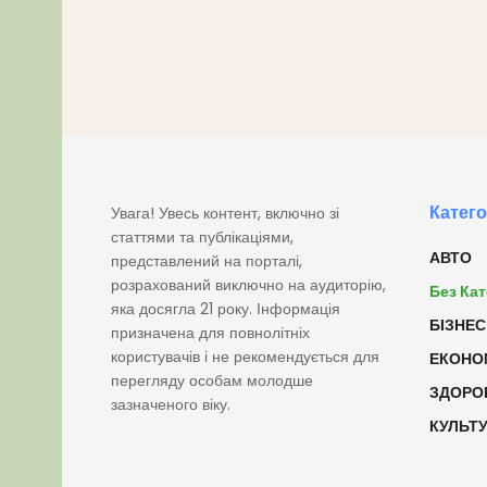
Катего
Увага! Увесь контент, включно зі
статтями та публікаціями,
АВТО
представлений на порталі,
розрахований виключно на аудиторію,
Без Кат
яка досягла 21 року. Інформація
БІЗНЕС
призначена для повнолітніх
користувачів і не рекомендується для
ЕКОНО
перегляду особам молодше
ЗДОРО
зазначеного віку.
КУЛЬТ