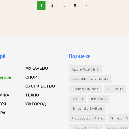
1
2
…
6
рії
Позначки
МУКАЧЕВО
Apple Watch 2
егорії
СПОРТ
Best iPhone 7 deals
СУСПІЛЬСТВО
Buying Guides
CES 2017
МІКА
ТЕХНО
iOS 10
iPhone 7
В'Я
УЖГОРОД
Nintendo Switch
УРА
Playstation 4 Pro
Sillicon V
новини Сваляви
новини Хуст