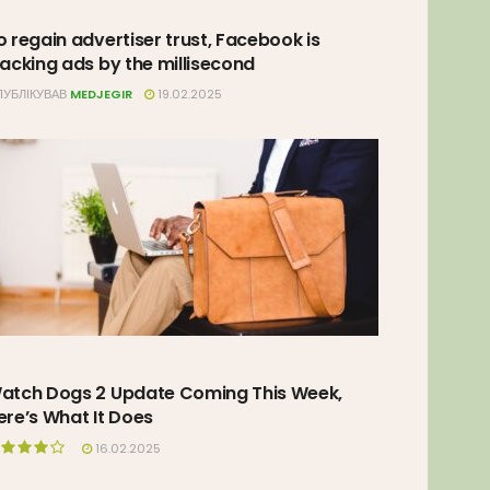
o regain advertiser trust, Facebook is
racking ads by the millisecond
УБЛІКУВАВ
MEDJEGIR
19.02.2025
atch Dogs 2 Update Coming This Week,
ere’s What It Does
16.02.2025