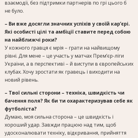
взаємодії, без підтримки партнерів по грі цього б
не було.
– Ви вже досягли значних успіхів у своїй кар’єрі.
Які особисті цілі та амбіції ставите перед собою
на найближчі роки?
У кожного гравця є мрія – грати на найвищому
рівні. Для мене – це участь у матчах Прем’єр-ліги
України, а в перспективі – й виступи в європейських
клубах. Хочу зростати як гравець і виходити на
новий рівень.
– Твої сильні сторони – техніка, швидкість чи
бачення поля? Як би ти охарактеризував себе як
футболіста?
Думаю, моя сильна сторона – це швидкість і
хороший удар. Завжди працюю над тим, щоб
удосконалювати техніку, відкривання, прийняття