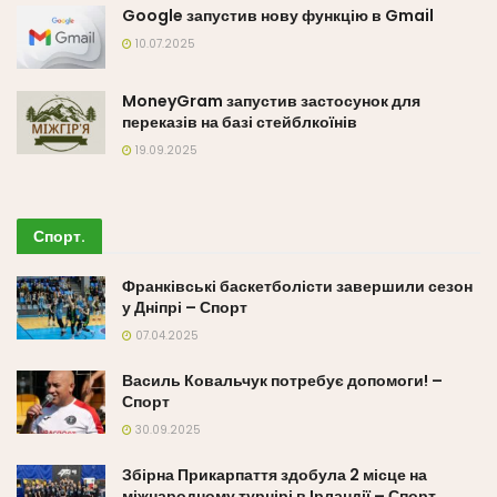
Google запустив нову функцію в Gmail
10.07.2025
MoneyGram запустив застосунок для
переказів на базі стейблкоїнів
19.09.2025
Спорт
.
Франківські баскетболісти завершили сезон
у Дніпрі – Спорт
07.04.2025
Василь Ковальчук потребує допомоги! –
Спорт
30.09.2025
Збірна Прикарпаття здобула 2 місце на
міжнародному турнірі в Ірландії – Спорт