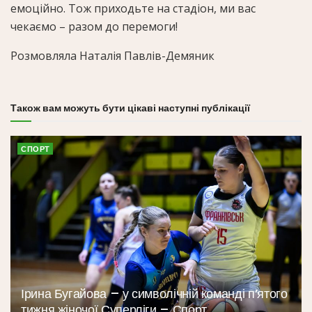
емоційно. Тож приходьте на стадіон, ми вас
чекаємо – разом до перемоги!
Розмовляла Наталія Павлів-Демяник
Також вам можуть бути цікаві наступні публікації
СПОРТ
Ірина Бугайова – у символічній команді п’ятого
тижня жіночої Суперліги – Спорт