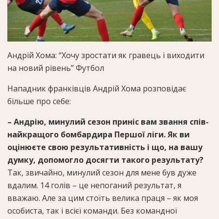
Андрій Хома: “Хочу зростати як гравець і виходити
на новий рівень”
Футбол
Нападник франківців Андрій Хома розповідає
більше про себе:
– Андрію, минулий сезон приніс вам звання спів-
найкращого бомбардира Першої ліги. Як ви
оцінюєте свою результативність і що, на вашу
думку, допомогло досягти такого результату?
Так, звичайно, минулий сезон для мене був дуже
вдалим. 14 голів – це непоганий результат, я
вважаю. Але за цим стоїть велика праця – як моя
особиста, так і всієї команди. Без командної