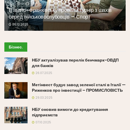
В Івано-Франківську провели турнір з шахів
серед військовослубовців – Спорт
05.12.2025
Бізнес
.
НБУ актуалізував перелік бенчмарк-ОВДП
для банків
26.07.2025
Метінвест будує завод зеленої сталі в Італії —
Риженков про інвестиції – ПРОМИСЛОВІСТЬ
29.03.2025
НБУ оновив вимоги до кредитування
підприємств
07.10.2025