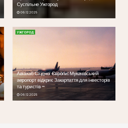
Суспільне Ужгород
06.12.2025
УЖГОРОД
Авіахаб Східної Європи: Мукачівський
аеропорт відкриє Закарпаття для інвесторів
та туристів –
06.12.2025