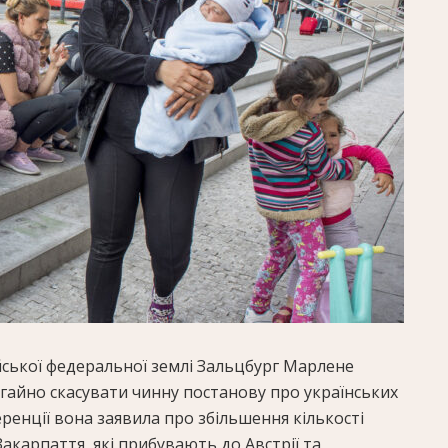
йської федеральної землі Зальцбург Марлене
гайно скасувати чинну постанову про українських
еренції вона заявила про збільшення кількості
Закарпаття, які прибувають до Австрії та