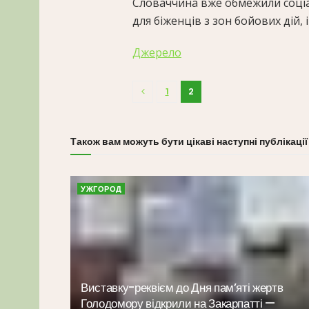
Словаччина вже обмежили соціа
для біженців з зон бойових дій, і
Джерело
1
2
Також вам можуть бути цікаві наступні публікації
УЖГОРОД
Виставку-реквієм до Дня пам’яті жертв
Голодомору відкрили на Закарпатті —