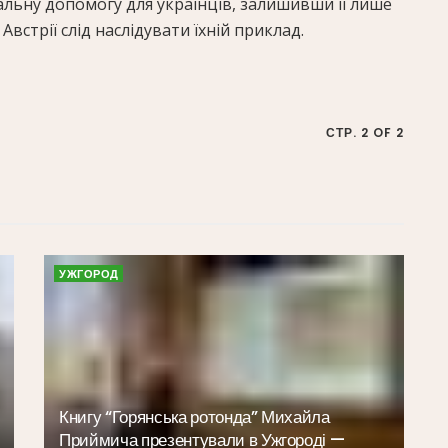
льну допомогу для українців, залишивши її лише
 Австрії слід наслідувати їхній приклад.
СТР. 2 OF 2
УЖГОРОД
Книгу “Горянська ротонда” Михайла
Приймича презентували в Ужгороді —