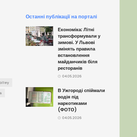
Останні публікації на порталі
Економіка: Літні
трансформували у
зимові. У Львові
змінять правила
встановлення
майданчиків біля
ресторанів
04.05.2026
alley
В Ужгороді спіймали
а
водія під
наркотиками
(ФОТО)
04.05.2026