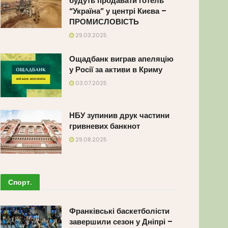
будуть продавати готель
“Україна” у центрі Києва –
ПРОМИСЛОВІСТЬ
29.03.2025
Ощадбанк виграв апеляцію
у Росії за активи в Криму
03.07.2025
НБУ зупинив друк частини
гривневих банкнот
29.08.2025
Спорт
.
Франківські баскетболісти
завершили сезон у Дніпрі –