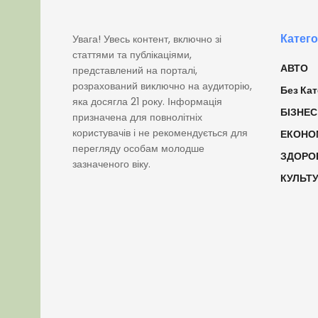
Катего
Увага! Увесь контент, включно зі
статтями та публікаціями,
АВТО
представлений на порталі,
розрахований виключно на аудиторію,
Без Кат
яка досягла 21 року. Інформація
БІЗНЕС
призначена для повнолітніх
користувачів і не рекомендується для
ЕКОНО
перегляду особам молодше
ЗДОРО
зазначеного віку.
КУЛЬТ