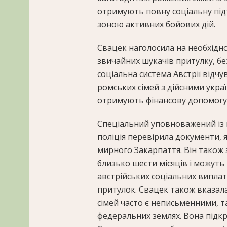
отримують повну соціальну підт
зоною активних бойових дій.
Свацек наголосила на необхіднос
звичайних шукачів притулку, без
соціальна система Австрії відчу
ромських сімей з дійсними укра
отримують фінансову допомогу,
Спеціальний уповноважений із 
поліція перевірила документи, я
мирного Закарпаття. Він також з
близько шести місяців і можуть
австрійських соціальних виплат,
притулок. Свацек також вказала
сімей часто є неписьменними, та
федеральних землях. Вона підкре