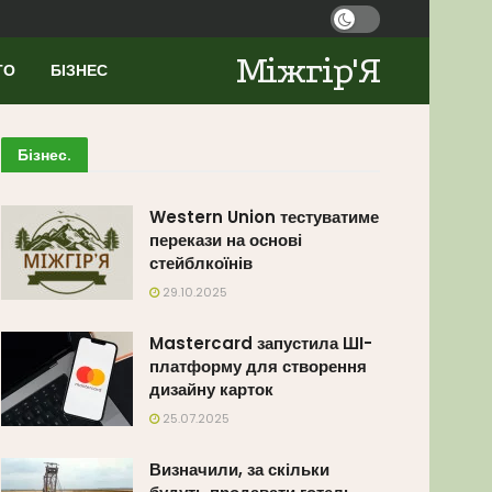
Міжгір'Я
ТО
БІЗНЕС
Бізнес
.
Western Union тестуватиме
перекази на основі
стейблкоїнів
29.10.2025
Mastercard запустила ШІ-
платформу для створення
дизайну карток
25.07.2025
Визначили, за скільки