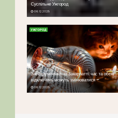
Суспільне Ужгород
06.12.2025
УЖГОРОД
Знеструмлення на Закарпатті: час та обсяг
відключень можуть змінюватися –
06.12.2025