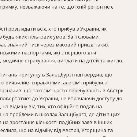
римку, незважаючи на те, що їхній регіон не є
ті розглядати всіх, хто прибув з України, як
 будь-яких пільгових умов. За її словами,
ває значний тиск через масовий приїзд таких
їнськими паспортами, які з першого дня
 медичне страхування, виплати на дітей та житло.
питань притулку в Зальцбурзі підтвердив, що
кі виявилися справжніми, але сім’ї прибули з
азначив, що такі сім’ї часто перебувають в Австрії
 повертатися до України, не втрачаючи доступу до
 на відміну від тих, хто офіційно подав на
 на проблеми в школах Зальцбурга, де діти з цих
 на зростання кількості подібних заяв в інших
слила, що на відміну від Австрії, Угорщина та