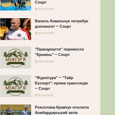
Спорт
07.04.2025
Василь Ковальчук потребує
допомоги! – Спорт
30.09.2025
“Прикарпаття” перемогло
“Кремінь” – Спорт
08.04.2025
“Фурнітура” – “Тайр
Експерт”: пряма трансляція
– Спорт
15.04.2025
Роксолана Кравчук очолила
бомбардирський залік