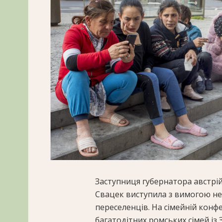
Заступниця губернатора австрі
Свацек виступила з вимогою не
переселенців. На сімейній конф
багатодітних ромських сімей із 