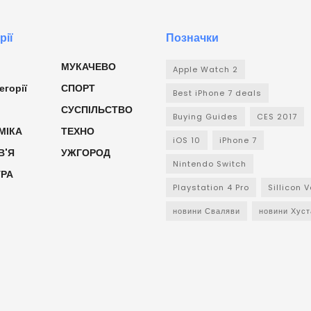
рії
Позначки
МУКАЧЕВО
Apple Watch 2
егорії
СПОРТ
Best iPhone 7 deals
СУСПІЛЬСТВО
Buying Guides
CES 2017
МІКА
ТЕХНО
iOS 10
iPhone 7
В'Я
УЖГОРОД
Nintendo Switch
УРА
Playstation 4 Pro
Sillicon V
новини Сваляви
новини Хуст