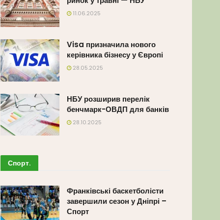
ринок у травні — НБУ
11.06.2025
Visa призначила нового
керівника бізнесу у Європі
28.05.2025
НБУ розширив перелік
бенчмарк-ОВДП для банків
28.10.2025
Спорт
.
Франківські баскетболісти
завершили сезон у Дніпрі –
Спорт