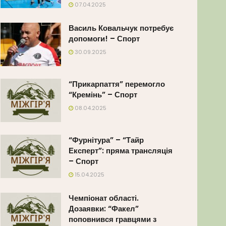
07.04.2025
Василь Ковальчук потребує
допомоги! – Спорт
30.09.2025
“Прикарпаття” перемогло
“Кремінь” – Спорт
08.04.2025
“Фурнітура” – “Тайр
Експерт”: пряма трансляція
– Спорт
15.04.2025
Чемпіонат області.
Дозаявки: “Факел”
поповнився гравцями з