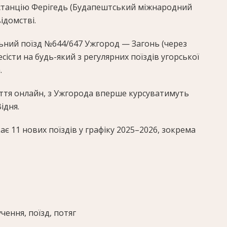
станцію Ферігедь (Будапештський міжнародний
ідомстві.
льний поїзд №644/647 Ужгород — Загонь (через
есісти на будь-який з регулярних поїздів угорської
.
ття онлайн, з Ужгорода вперше курсуватимуть
ідня.
кає 11 нових поїздів у графіку 2025–2026, зокрема
чення, поїзд, потяг