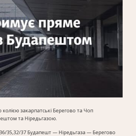
колією закарпатські Берегово та Чоп
пештом та Ніредьгазою.
№36/35,32/37 Будапешт — Ніредьгаза — Берегово