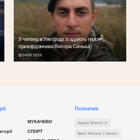
У четвер в Ужгороді згадають героя-
прикордонника Віктора Синька
04.05.2026
рії
Позначки
МУКАЧЕВО
Apple Watch 2
егорії
СПОРТ
Best iPhone 7 deals