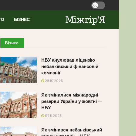
Міжгір'Я
ТО
БІЗНЕС
Бізнес
.
НБУ анулював ліцензію
небанківській фінансовій
компанії
28.10.2025
Як змінилися міжнародні
резерви України у жовтні —
НБУ
07.11.2025
Як змінився небанківський