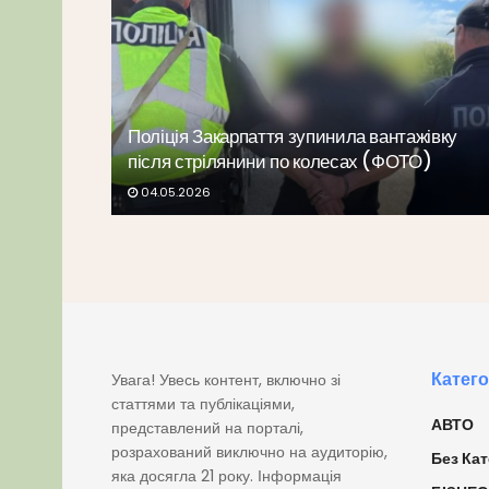
Поліція Закарпаття зупинила вантажівку
після стрілянини по колесах (ФОТО)
04.05.2026
Катего
Увага! Увесь контент, включно зі
статтями та публікаціями,
АВТО
представлений на порталі,
розрахований виключно на аудиторію,
Без Кат
яка досягла 21 року. Інформація