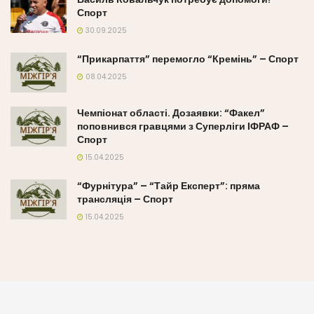
Спорт
30.09.2025
“Прикарпаття” перемогло “Кремінь” – Спорт
08.04.2025
Чемпіонат області. Дозаявки: “Факел”
поповнився гравцями з Суперліги ІФРАФ –
Спорт
15.04.2025
“Фурнітура” – “Тайр Експерт”: пряма
трансляція – Спорт
15.04.2025