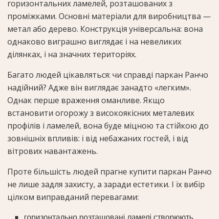
горизонтальних ламелей, розташованих з
проміжками. Основні матеріали для виробництва —
метал або дерево. Конструкція універсальна: вона
однаково виграшно виглядає і на невеликих
ділянках, і на значних територіях.
Багато людей цікавляться: чи справді паркан Ранчо
надійний? Адже він виглядає занадто «легким».
Однак перше враження оманливе. Якщо
встановити огорожу з високоякісних металевих
профілів і ламелей, вона буде міцною та стійкою до
зовнішніх впливів: і від небажаних гостей, і від
вітрових навантажень.
Проте більшість людей прагне купити паркан Ранчо
не лише задля захисту, а заради естетики. І їх вибір
цілком виправданий перевагами:
горизонтально розташовані ламелі створюють