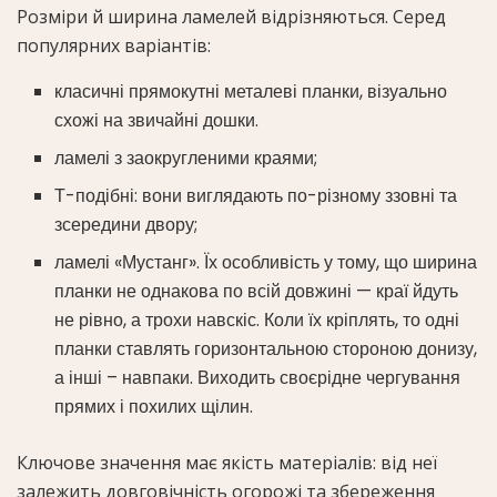
Розміри й ширина ламелей відрізняються. Серед
популярних варіантів:
класичні прямокутні металеві планки, візуально
схожі на звичайні дошки.
ламелі з заокругленими краями;
Т-подібні: вони виглядають по-різному ззовні та
зсередини двору;
ламелі «Мустанг». Їх особливість у тому, що ширина
планки не однакова по всій довжині — краї йдуть
не рівно, а трохи навскіс. Коли їх кріплять, то одні
планки ставлять горизонтальною стороною донизу,
а інші – навпаки. Виходить своєрідне чергування
прямих і похилих щілин.
Ключове значення має якість матеріалів: від неї
залежить довговічність огорожі та збереження