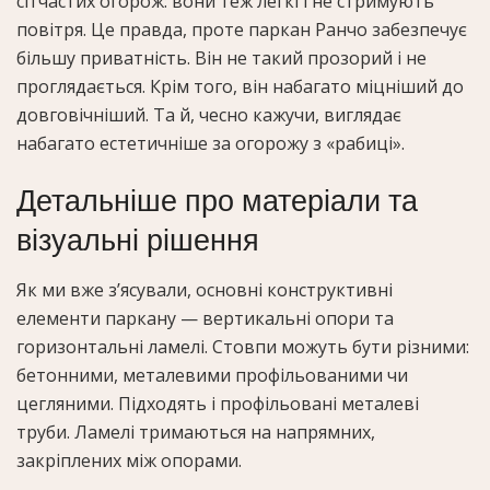
сітчастих огорож: вони теж легкі і не стримують
повітря. Це правда, проте паркан Ранчо забезпечує
більшу приватність. Він не такий прозорий і не
проглядається. Крім того, він набагато міцніший до
довговічніший. Та й, чесно кажучи, виглядає
набагато естетичніше за огорожу з «рабиці».
Детальніше про матеріали та
візуальні рішення
Як ми вже з’ясували, основні конструктивні
елементи паркану — вертикальні опори та
горизонтальні ламелі. Стовпи можуть бути різними:
бетонними, металевими профільованими чи
цегляними. Підходять і профільовані металеві
труби. Ламелі тримаються на напрямних,
закріплених між опорами.