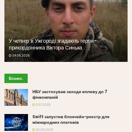
У четвер в Ужгороді згадають героя-
прикордонника Віктора Синька
04.05.2026
Бізнес
.
НБУ застосував заходи впливу до 7
фінкомпаній
11.07.2025
Swift запустив блокчейн-реєстр для
міжнародних платежів
30.09.2025