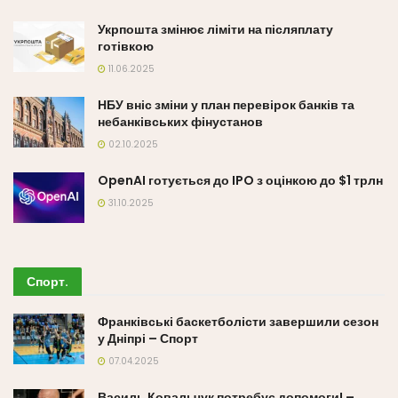
Укрпошта змінює ліміти на післяплату
готівкою
11.06.2025
НБУ вніс зміни у план перевірок банків та
небанківських фінустанов
02.10.2025
OpenAI готується до IPO з оцінкою до $1 трлн
31.10.2025
Спорт
.
Франківські баскетболісти завершили сезон
у Дніпрі – Спорт
07.04.2025
Василь Ковальчук потребує допомоги! –