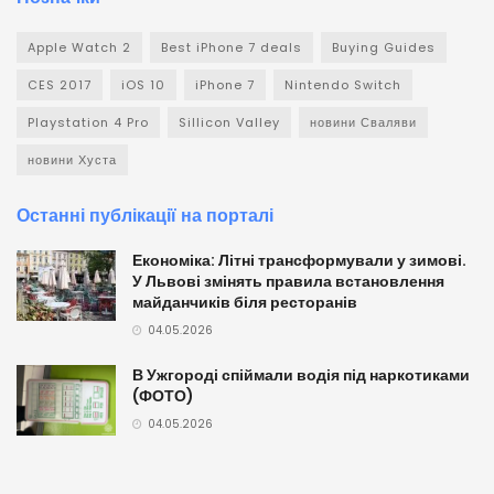
Apple Watch 2
Best iPhone 7 deals
Buying Guides
CES 2017
iOS 10
iPhone 7
Nintendo Switch
Playstation 4 Pro
Sillicon Valley
новини Сваляви
новини Хуста
Останні публікації на порталі
Економіка: Літні трансформували у зимові.
У Львові змінять правила встановлення
майданчиків біля ресторанів
04.05.2026
В Ужгороді спіймали водія під наркотиками
(ФОТО)
04.05.2026