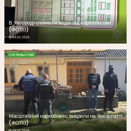
В Ужгороді спіймали водія під наркотиками
(ФОТО)
04.05.2026
СУСПІЛЬСТВО
Масштабний наркобізнес викрили на Закарпатті
(ФОТО)
04.05.2026