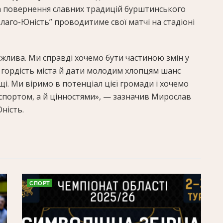
та повернення славних традицій бурштинського
Благо-Юність” проводитиме свої матчі на стадіоні
ажлива. Ми справді хочемо бути частиною змін у
 гордість міста й дати молодим хлопцям шанс
і. Ми віримо в потенціал цієї громади і хочемо
 спортом, а й цінностями», — зазначив Мирослав
ність.
СПОРТ