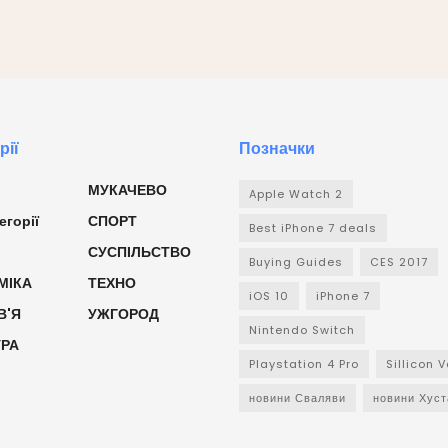
рії
Позначки
МУКАЧЕВО
Apple Watch 2
егорії
СПОРТ
Best iPhone 7 deals
СУСПІЛЬСТВО
Buying Guides
CES 2017
МІКА
ТЕХНО
iOS 10
iPhone 7
В'Я
УЖГОРОД
Nintendo Switch
УРА
Playstation 4 Pro
Sillicon V
новини Сваляви
новини Хуст