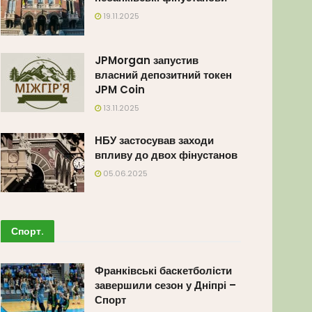
19.11.2025
JPMorgan запустив
власний депозитний токен
JPM Coin
13.11.2025
НБУ застосував заходи
впливу до двох фінустанов
05.06.2025
Спорт
.
Франківські баскетболісти
завершили сезон у Дніпрі –
Спорт