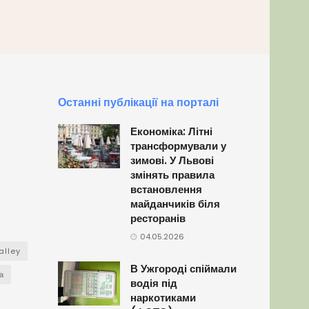
Останні публікації на порталі
Економіка: Літні
трансформували у
зимові. У Львові
змінять правила
встановлення
майданчиків біля
ресторанів
04.05.2026
alley
В Ужгороді спіймали
а
водія під
наркотиками