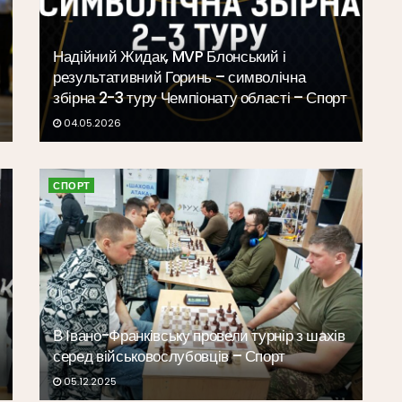
Надійний Жидак, MVP Блонський і
результативний Горинь – символічна
збірна 2-3 туру Чемпіонату області – Спорт
04.05.2026
СПОРТ
В Івано-Франківську провели турнір з шахів
серед військовослубовців – Спорт
05.12.2025