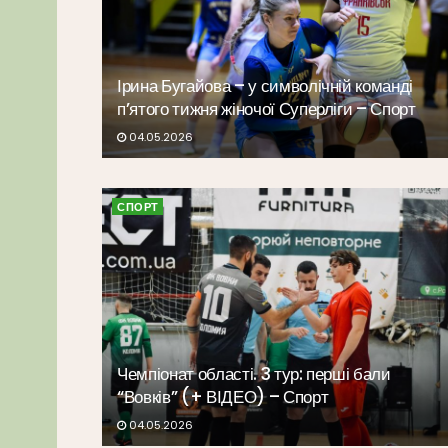
Ірина Бугайова – у символічній команді
п’ятого тижня жіночої Суперліги – Спорт
04.05.2026
СПОРТ
Чемпіонат області. 3 тур: перші бали
“Вовків” (+ ВІДЕО) – Спорт
04.05.2026