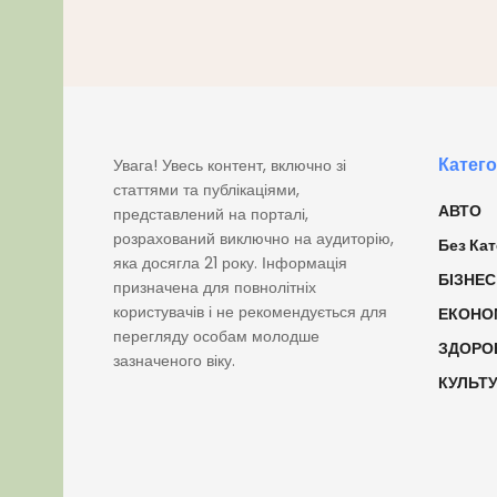
Катего
Увага! Увесь контент, включно зі
статтями та публікаціями,
АВТО
представлений на порталі,
розрахований виключно на аудиторію,
Без Кат
яка досягла 21 року. Інформація
БІЗНЕС
призначена для повнолітніх
користувачів і не рекомендується для
ЕКОНО
перегляду особам молодше
ЗДОРО
зазначеного віку.
КУЛЬТ