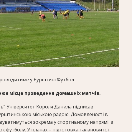
проводитиме у Бурштині
Футбол
інює місце проведення домашніх матчів.
ь” Університет Короля Данила підписав
урштинською міською радою. Домовленості в
вуватимуться зокрема у спортивному напрямі, з
к футболу. У планах – підготовка талановитої