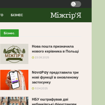
Міжгір'Я
ТО
БІЗНЕС
Бізнес
.
Нова пошта призначила
нового керівника в Польщі
23.08.2025
NovaPay представила три
нові функції в оновленому
застосунку
11.04.2025
НБУ оштрафував дві
небанківські фінустанови