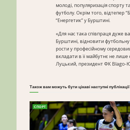
молоді, популяризація спорту 
футболу. Окрім того, відтепер “
“Енергетик” у Бурштині.
«Для нас така співпраця дуже в
Бурштині, відновити футбольну
рости у професійному середовищ
вкладати в її майбутнє не лише
Луцький, президент ФК Blago-Ю
Також вам можуть бути цікаві наступні публікації
СПОРТ