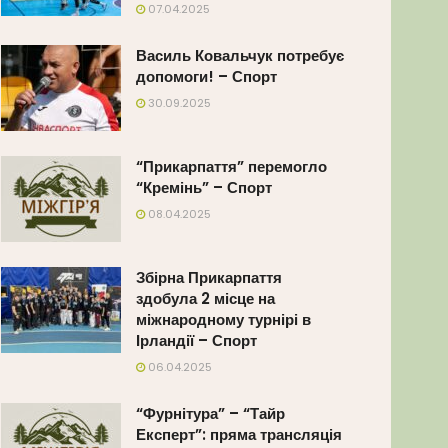
07.04.2025
Василь Ковальчук потребує
допомоги! – Спорт
30.09.2025
“Прикарпаття” перемогло
“Кремінь” – Спорт
08.04.2025
Збірна Прикарпаття
здобула 2 місце на
міжнародному турнірі в
Ірландії – Спорт
06.04.2025
“Фурнітура” – “Тайр
Експерт”: пряма трансляція