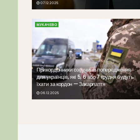
07.12.2025
МУКАЧЕВО
Прикордонники озвучили попередження
для українців, які 5, 6 або 7 грудня будуть
їхати за кордон — Закарпаття
06.12.2025