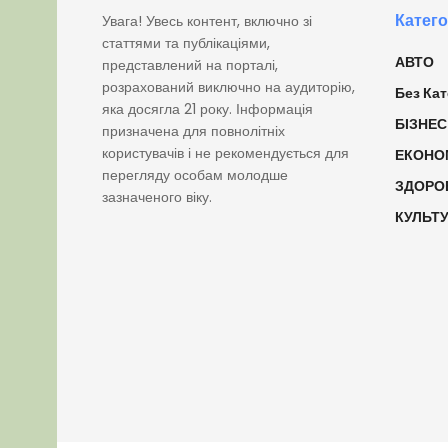
Катего
Увага! Увесь контент, включно зі
статтями та публікаціями,
АВТО
представлений на порталі,
розрахований виключно на аудиторію,
Без Кат
яка досягла 21 року. Інформація
БІЗНЕС
призначена для повнолітніх
користувачів і не рекомендується для
ЕКОНО
перегляду особам молодше
ЗДОРО
зазначеного віку.
КУЛЬТ