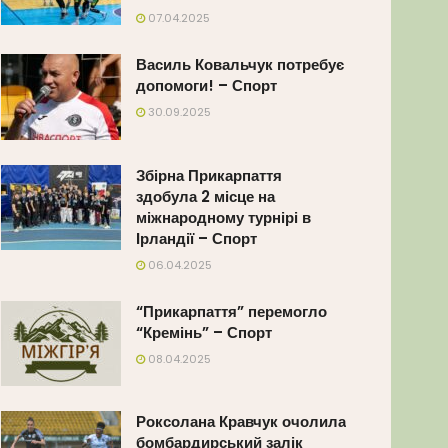
07.04.2025
Василь Ковальчук потребує
допомоги! – Спорт
30.09.2025
Збірна Прикарпаття
здобула 2 місце на
міжнародному турнірі в
Ірландії – Спорт
06.04.2025
“Прикарпаття” перемогло
“Кремінь” – Спорт
08.04.2025
Роксолана Кравчук очолила
бомбардирський залік