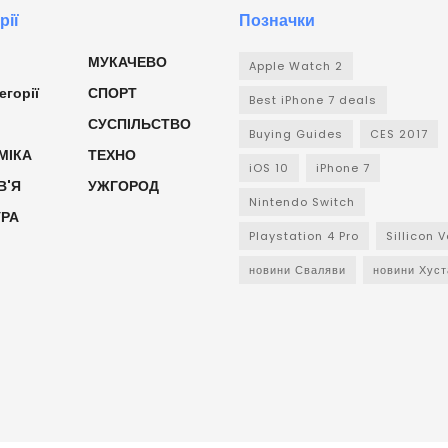
рії
Позначки
МУКАЧЕВО
Apple Watch 2
егорії
СПОРТ
Best iPhone 7 deals
СУСПІЛЬСТВО
Buying Guides
CES 2017
МІКА
ТЕХНО
iOS 10
iPhone 7
В'Я
УЖГОРОД
Nintendo Switch
УРА
Playstation 4 Pro
Sillicon V
новини Сваляви
новини Хуст