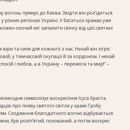
 вогонь прямує до Києва. Звідти він роз’їдеться
у різних регіонах Україні. У багатьох храмах уже
кожен охочий міг запалити свічку від цієї святині
віри та сили для кожного з нас. Нехай він зігріє
овій, у тимчасовій окупації й за кордоном. І нехай
покій і любов, а в Україну – перемога та мир!” –
ликодня символізує воскресіння Ісуса Христа.
дців про появу святого світла у храмі Гробу
тям. Сходження благодатного вогню відбувається
ияни, був розіп’ятий, похований, а потім воскрес