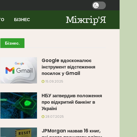
Міжгір'Я
ТО
БІЗНЕС
Бізнес
.
Google вдосконалює
інструмент відстеження
посилок у Gmail
15.09.2025
НБУ затвердив положення
про відкритий банкінг в
Україні
28.07.2025
JPMorgan назвав 16 книг,