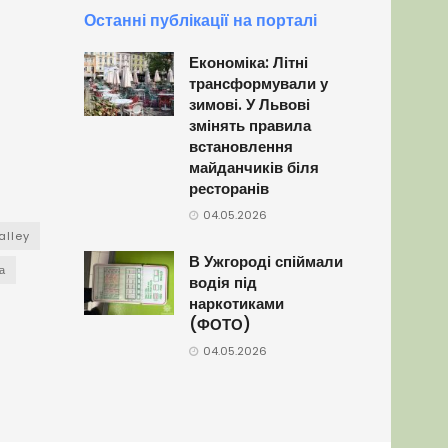
Останні публікації на порталі
Економіка: Літні
трансформували у
зимові. У Львові
змінять правила
встановлення
майданчиків біля
ресторанів
04.05.2026
alley
В Ужгороді спіймали
а
водія під
наркотиками
(ФОТО)
04.05.2026