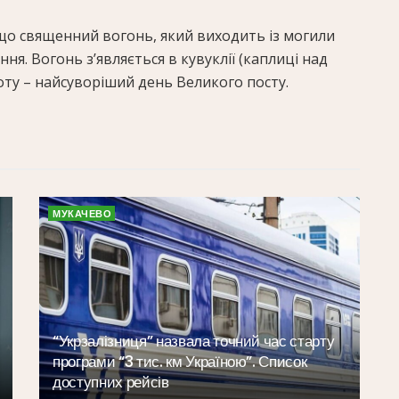
 що священний вогонь, який виходить із могили
ння. Вогонь з’являється в кувуклії (каплиці над
оту – найсуворіший день Великого посту.
МУКАЧЕВО
“Укрзалізниця” назвала точний час старту
програми “3 тис. км Україною”. Список
доступних рейсів