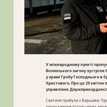
У міжнародному пункті пропу
Волинського загону зустріли
у храмі Гробу Господнього в 
Христового. Про це 20 квітня
управління Держприкордонсл
Святиня прибула з Варшави. П
проходження вогню через держ