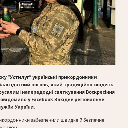
ску “Устилуг” українські прикордонники
 благодатний вогонь, який традиційно сходить
Єрусалимі напередодні святкування Воскресіння
 повідомило у Facebook Західне регіональне
ужби України.
рикордонники забезпечили швидке й безпечне
кордон.