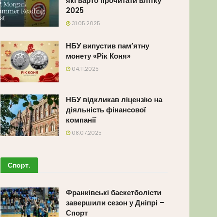
які варто прочитати влітку
2025
31.05.2025
НБУ випустив пам’ятну
монету «Рік Коня»
04.11.2025
НБУ відкликав ліцензію на
діяльність фінансової
компанії
08.07.2025
Спорт
.
Франківські баскетболісти
завершили сезон у Дніпрі –
Спорт