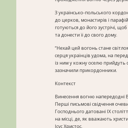
З українсько-польського кордону
до церков, монастирів і парафій 
готуються до його зустрічі, щоб 
та донести її до свого дому.
“Нехай цей вогонь стане світлом 
серця українців удома, на перед
із ним у кожну оселю прийдуть с
зазначили прикордонники.
Контекст
Винесення вогню напередодні Ве
Перші письмові свідчення очеви
Господнього датовані IX століт
на місці, де, як вважають христ
Ісус Христос.