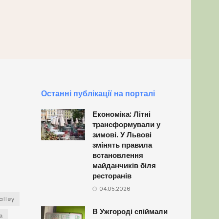
Останні публікації на порталі
Економіка: Літні
трансформували у
зимові. У Львові
змінять правила
встановлення
майданчиків біля
ресторанів
04.05.2026
alley
В Ужгороді спіймали
а