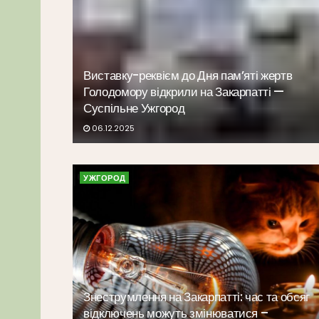
Виставку-реквієм до Дня пам’яті жертв
Голодомору відкрили на Закарпатті —
Суспільне Ужгород
06.12.2025
УЖГОРОД
Знеструмлення на Закарпатті: час та обсяг
відключень можуть змінюватися –