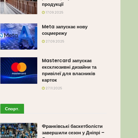
продукції
17.09.2025
Meta запускає нову
соцмережу
27.09.2025
Mastercard запускає
ексклюзивні дизайни та
привілеї для власників
карток
27.11.2025
Спорт
.
Франківські баскетболісти
завершили сезон у Дніпрі –