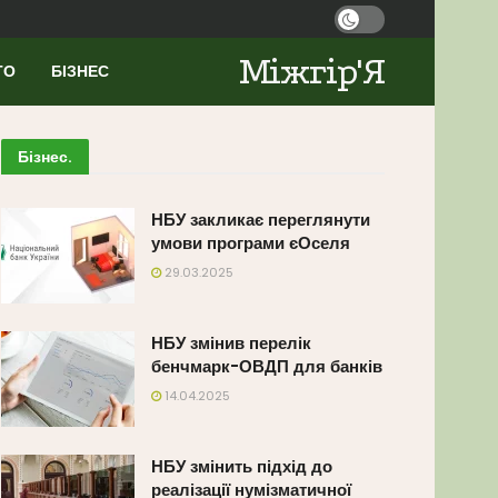
Міжгір'Я
ТО
БІЗНЕС
Бізнес
.
НБУ закликає переглянути
умови програми єОселя
29.03.2025
НБУ змінив перелік
бенчмарк-ОВДП для банків
14.04.2025
НБУ змінить підхід до
реалізації нумізматичної