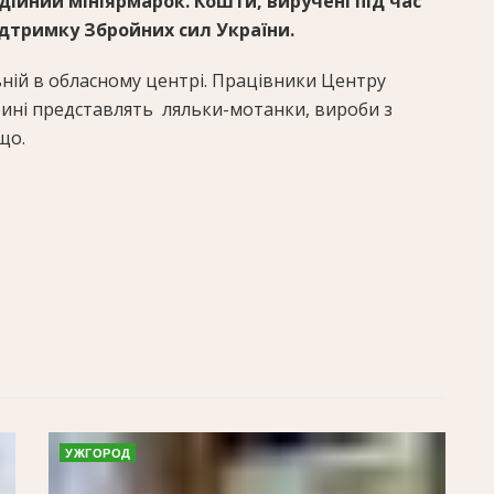
ійний мініярмарок. Кошти, виручені під час
підтримку Збройних сил України.
ьній в обласному центрі. Працівники Центру
рині представлять ляльки-мотанки, вироби з
що.
УЖГОРОД