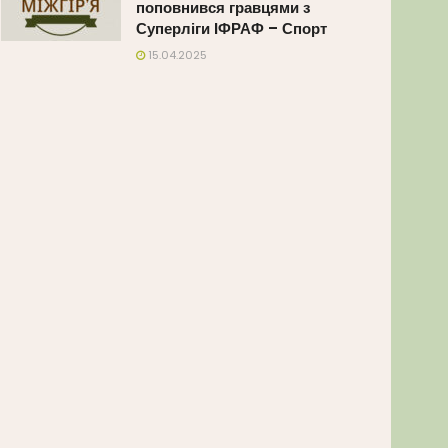
поповнився гравцями з
Суперліги ІФРАФ – Спорт
15.04.2025