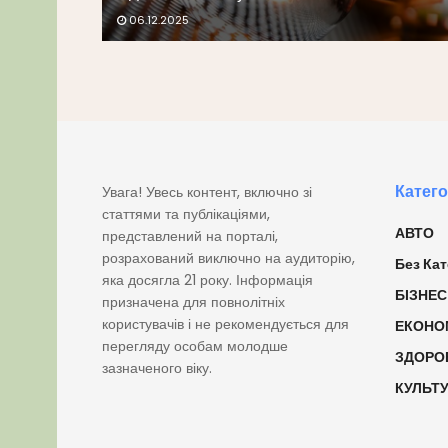
06.12.2025
Катего
Увага! Увесь контент, включно зі
статтями та публікаціями,
АВТО
представлений на порталі,
розрахований виключно на аудиторію,
Без Кат
яка досягла 21 року. Інформація
БІЗНЕС
призначена для повнолітніх
користувачів і не рекомендується для
ЕКОНО
перегляду особам молодше
ЗДОРО
зазначеного віку.
КУЛЬТ