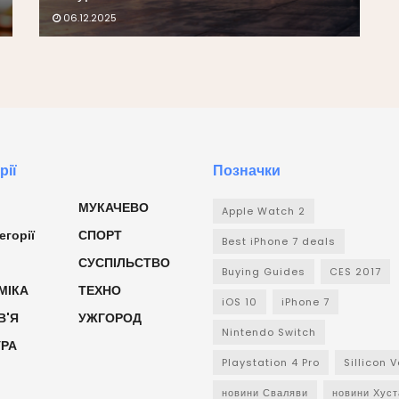
06.12.2025
рії
Позначки
МУКАЧЕВО
Apple Watch 2
егорії
СПОРТ
Best iPhone 7 deals
СУСПІЛЬСТВО
Buying Guides
CES 2017
МІКА
ТЕХНО
iOS 10
iPhone 7
В'Я
УЖГОРОД
Nintendo Switch
УРА
Playstation 4 Pro
Sillicon V
новини Сваляви
новини Хуст