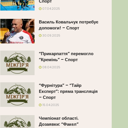
Спорт
07.04.2025
Василь Ковальчук потребує
допомоги! – Спорт
30.09.2025
“Прикарпаття” перемогло
“Кремінь” – Спорт
08.04.2025
“Фурнітура” – “Тайр
Експерт”: пряма трансляція
– Спорт
15.04.2025
Чемпіонат області.
Дозаявки: “Факел”