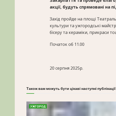
Закарпаття та проведе благод
акції, будуть спрямовані на 
Захід пройде на площі Театрал
культури та ужгородські майст
бісеру та кераміки, прикраси то
Початок об 11.00
20 серпня 2025р.
Також вам можуть бути цікаві наступні публікації
УЖГОРОД