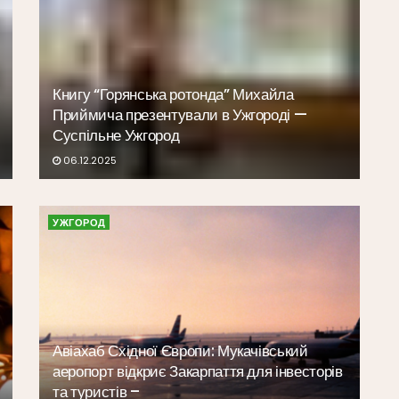
Книгу “Горянська ротонда” Михайла
Приймича презентували в Ужгороді —
Суспільне Ужгород
06.12.2025
УЖГОРОД
Авіахаб Східної Європи: Мукачівський
аеропорт відкриє Закарпаття для інвесторів
та туристів –