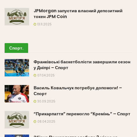
JPMorgan запустив власний депозитний
токен JPM Coin
13.11.2025
Спорт
.
Франківські баскетболісти завершили сезон
у Дніпрі – Спорт
07.04.2025
Василь Ковальчук потребує допомоги! –
Спорт
30.09.2025
“Прикарпаття” перемогло “Кремінь” – Спорт
08.04.2025