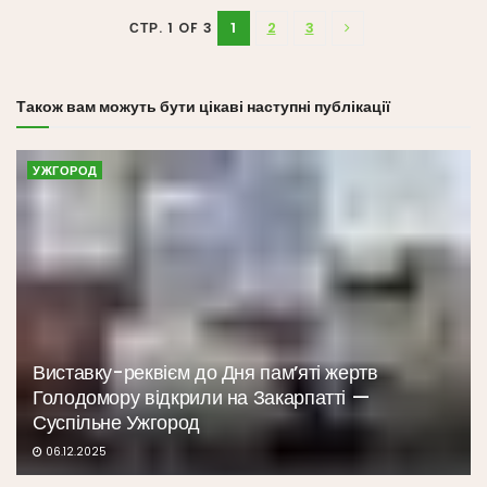
1
2
3
СТР. 1 OF 3
Також вам можуть бути цікаві наступні публікації
УЖГОРОД
Виставку-реквієм до Дня пам’яті жертв
Голодомору відкрили на Закарпатті —
Суспільне Ужгород
06.12.2025