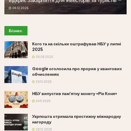
відкриє Закарпаття для інвесторів та туристів –
06.12.2025
Бізнес
.
Кого та на скільки оштрафував НБУ у липні
2025
09.08.2025
Google оголосила про прорив у квантових
обчисленнях
24.10.2025
НБУ випустив пам’ятну монету «Рік Коня»
04.11.2025
Укрпошта отримала престижну міжнародну
нагороду
28.10.2025