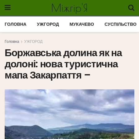
Міжгір'Я
ГОЛОВНА
УЖГОРОД
МУКАЧЕВО
СУСПІЛЬСТВО
Головна
УЖГОРОД
Боржавська долина як на
долоні: нова туристична
мапа Закарпаття –