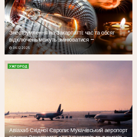
Знеструмлення на Закарпатті: час та обсяг
відключень можуть змінюватися –
06.12.2025
УЖГОРОД
Авіахаб Східної Європи: Мукачівський аеропорт