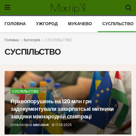
Міжгір'Я
ГОЛОВНА
УЖГОРОД
МУКАЧЕВО
СУСПІЛЬСТВО
Головна
Категорія
СУСПІЛЬСТВО
СУСПІЛЬСТВО
СУСПІЛЬСТВО
Правопорушень на 120 млн грн
задокументували закарпатські митники
завдяки міжнародній співпраці
ОПУБЛІКУВАВ
MEDJEGIR
17.08.2025