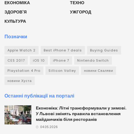
ЕКОНОМІКА
ТЕХНО
ЗДОРОВ'Я
УЖГОРОД
КУЛЬТУРА
Позначки
Apple Watch 2
Best iPhone 7 deals
Buying Guides
CES 2017
iOS 10
iPhone 7
Nintendo Switch
Playstation 4 Pro
Sillicon Valley
новини Сваляви
новини Хуста
Останні публікації на порталі
Економіка: Літні трансформували у зимові.
У Львові змінять правила встановлення
майданчиків біля ресторанів
04.05.2026