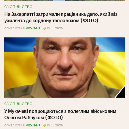
СУСПІЛЬСТВО
На Закарпатті затримали працівника депо, який віз
ухилянта до кордону тепловозом (ФОТО)
ОПУБЛІКУВАВ
MEDJEGIR
16.08.2025
СУСПІЛЬСТВО
У Мукачеві попрощаються з полеглим військовим
Олегом Рабчуком (ФОТО)
ОПУБЛІКУВАВ
MEDJEGIR
16.08.2025