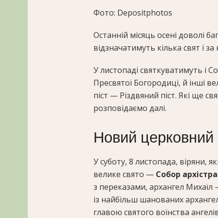
Фото: Depositphotos
Останній місяць осені доволі баг
відзначатимуть кілька свят і з
У листопаді святкуватимуть і Со
Пресвятої Богородиці, й інші в
піст — Різдвяний піст. Які ще с
розповідаємо далі.
Новий церковний
У суботу, 8 листопада, віряни,
велике свято —
Собор архістр
з переказами, архангел Михаїл 
із найбільш шанованих арханге
главою святого воїнства ангелів 