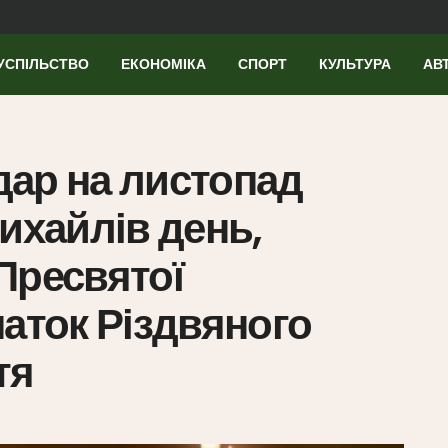
УСПІЛЬСТВО
ЕКОНОМІКА
СПОРТ
КУЛЬТУРА
АВ
ар на листопад
ихайлів день,
Пресвятої
чаток Різдвяного
тя