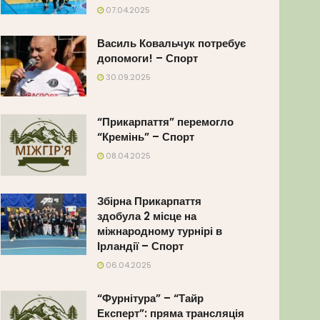
07.04.2025
Василь Ковальчук потребує
допомоги! – Спорт
30.09.2025
“Прикарпаття” перемогло
“Кремінь” – Спорт
08.04.2025
Збірна Прикарпаття
здобула 2 місце на
міжнародному турнірі в
Ірландії – Спорт
06.04.2025
“Фурнітура” – “Тайр
Експерт”: пряма трансляція