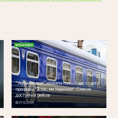
МУКАЧЕВО
“Укрзалізниця” назвала точний час старту
програми “3 тис. км Україною”. Список
доступних рейсів
07.12.2025