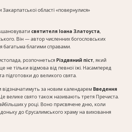
 Закарпатської області «повернулися»
ь вшановувати
святителя Іоана Златоуста
,
ького. Він — автор численних богословських
ся багатьма благими справами.
 листопада, розпочнеться
Різдвяний піст
, який
це не тільки відмова від певної їжі. Насамперед
а підготовки до великого свята.
яни відзначатимуть за новим календарем
Введення
 Це велике свято також називають третя Пречиста.
айбільших у році. Воно присвячене дню, коли
ю доньку до Єрусалимського храму на виховання