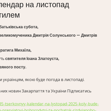
лендар на листопад
тилем
батьківська субота,
 великомученика Дмитрія Солунського — Дмитрів
ратига Михаїла,
уть
святителя Іоана Златоуста,
вяного посту.
 українцям, якою буде погода в листопаді.
них новин Закарпаття та України Підписатись
235-tserkovnyy-kalendar-na-lystopad-2025-koly-bude-
-presviatoyi-bohorodytsi-ta-pochatok-rizdvianoho-