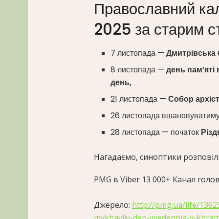
Православний ка
2025 за старим с
7 листопада —
Дмитрівська 
8 листопада —
день пам’яті
день,
21 листопада —
Собор архіст
26 листопада вшановуватим
28 листопада — початок
Різд
Нагадаємо, синоптики розповіли
PMG в Viber
13 000+
Канал голов
Джерело:
http://pmg.ua/life/136
mykhayliv-den-vvedennia-v-khram