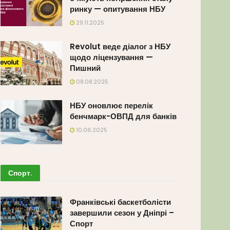
ринку — опитування НБУ
29.11.2025
Revolut веде діалог з НБУ
щодо ліцензування —
Пишний
08.08.2025
НБУ оновлює перелік
бенчмарк-ОВПД для банків
10.06.2025
Спорт
.
Франківські баскетболісти
завершили сезон у Дніпрі –
Спорт