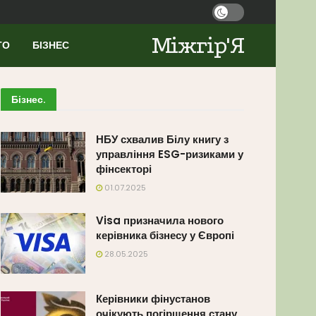
Міжгір'Я
ТО
БІЗНЕС
Бізнес
.
НБУ схвалив Білу книгу з
управління ESG-ризиками у
фінсекторі
01.07.2025
Visa призначила нового
керівника бізнесу у Європі
28.05.2025
Керівники фінустанов
очікують погіршення стану