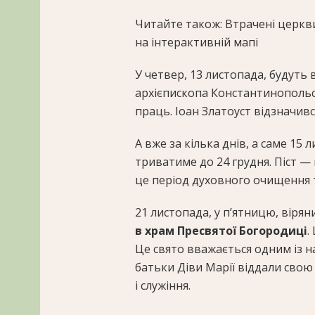
Читайте також: Втрачені церкви
на інтерактивній мапі
У четвер, 13 листопада, будут
архієпископа Константинопольс
праць. Іоан Златоуст відзначив
А вже за кілька днів, а саме 15
триватиме до 24 грудня. Піст — 
це період духовного очищення т
21 листопада, у п’ятницю, вір
в храм Пресвятої Богородиці
.
Це свято вважається одним із н
батьки Діви Марії віддали сво
і служіння.