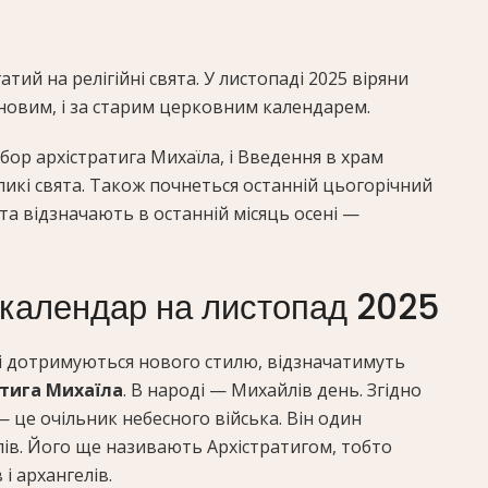
атий на релігійні свята. У листопаді 2025 віряни
а новим, і за старим церковним календарем.
бор архістратига Михаїла, і Введення в храм
еликі свята. Також почнеться останній цьогорічний
вята відзначають в останній місяць осені —
 календар на листопад 2025
 які дотримуються нового стилю, відзначатимуть
атига Михаїла
. В народі — Михайлів день. Згідно
— це очільник небесного війська. Він один
лів. Його ще називають Архістратигом, тобто
і архангелів.