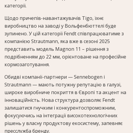
категорії.
Щодо причепів-навантажувачів Tigo, їхнє
виробництво на заводі у Вольфенбюттелі буде
зупинено. У цій категорії Fendt співпрацюватиме з
компанією Strautmann, яка вже в сезоні 2025
представить модель Magnon 11 – рішення з
подрібненням до 22 мм, орієнтоване на професійне
кормозаготування.
Обидві компанії-партнери — Sennebogen і
Strautmann — мають потужну репутацію в галузі,
широке виробниче покриття в Європі та акцент на
інноваційність. Нова структура дозволяє Fendt
залишатися гнучким і конкурентоспроможним,
фокусуючись на інтеграції високотехнологічних
рішень у власну продуктову екосистему, запевняє
пресслужба бренду.