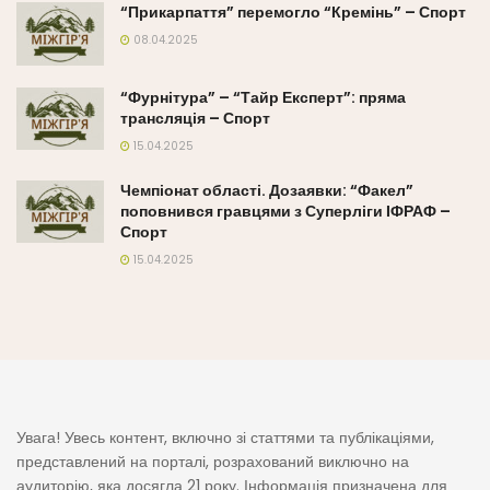
“Прикарпаття” перемогло “Кремінь” – Спорт
08.04.2025
“Фурнітура” – “Тайр Експерт”: пряма
трансляція – Спорт
15.04.2025
Чемпіонат області. Дозаявки: “Факел”
поповнився гравцями з Суперліги ІФРАФ –
Спорт
15.04.2025
Увага! Увесь контент, включно зі статтями та публікаціями,
представлений на порталі, розрахований виключно на
аудиторію, яка досягла 21 року. Інформація призначена для