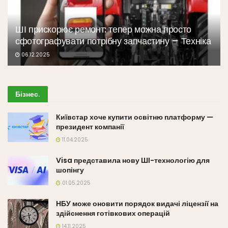
ШІ прискорює ремонт: тепер можна просто
сфотографувати потрібну запчастину – Техніка
06.12.2025
Бізнес
.
Київстар хоче купити освітню платформу —
президент компанії
11.04.2025
Visa представила нову ШІ-технологію для
шопінгу
01.05.2025
НБУ може оновити порядок видачі ліцензії на
здійснення готівкових операцій
14.11.2025