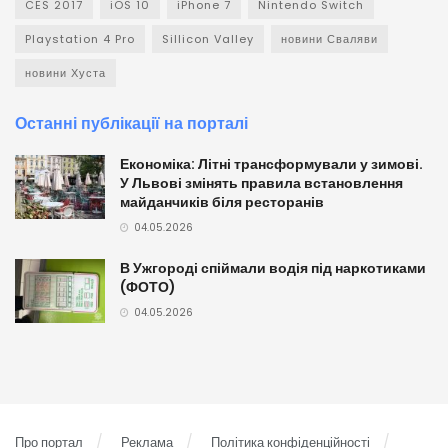
CES 2017
iOS 10
iPhone 7
Nintendo Switch
Playstation 4 Pro
Sillicon Valley
новини Сваляви
новини Хуста
Останні публікації на порталі
Економіка: Літні трансформували у зимові.
У Львові змінять правила встановлення
майданчиків біля ресторанів
04.05.2026
В Ужгороді спіймали водія під наркотиками
(ФОТО)
04.05.2026
Про портал
Реклама
Політика конфіденційності