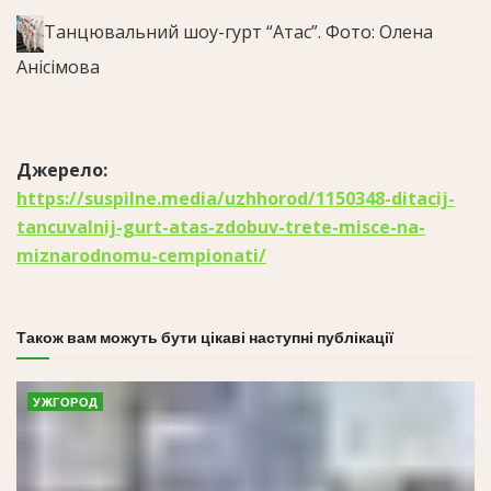
Танцювальний шоу-гурт “Атас”.
Фото: Олена
Анісімова
Джерело:
https://suspilne.media/uzhhorod/1150348-ditacij-
tancuvalnij-gurt-atas-zdobuv-trete-misce-na-
miznarodnomu-cempionati/
Також вам можуть бути цікаві наступні публікації
УЖГОРОД