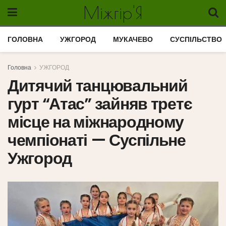
Міжгір'Я
ГОЛОВНА
УЖГОРОД
МУКАЧЕВО
СУСПІЛЬСТВО
Головна
УЖГОРОД
Дитячий танцювальний
гурт “Атас” зайняв третє
місце на міжнародному
чемпіонаті — Суспільне
Ужгород