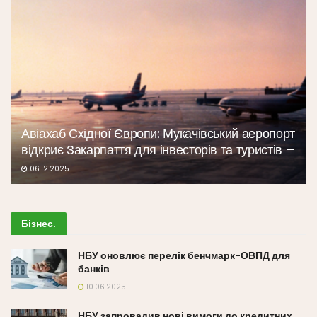
Авіахаб Східної Європи: Мукачівський аеропорт
відкриє Закарпаття для інвесторів та туристів –
06.12.2025
Бізнес
.
НБУ оновлює перелік бенчмарк-ОВПД для
банків
10.06.2025
НБУ запровадив нові вимоги до кредитних