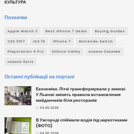
КУЛЬТУРА
Позначки
Apple Watch 2
Best iPhone 7 deals
Buying Guides
CES 2017
iOS 10
iPhone 7
Nintendo Switch
Playstation 4 Pro
Sillicon Valley
новини Сваляви
новини Хуста
Останні публікації на порталі
Економіка: Літні трансформували у зимові.
У Львові змінять правила встановлення
майданчиків біля ресторанів
04.05.2026
В Ужгороді спіймали водія під наркотиками
(ФОТО)
04.05.2026