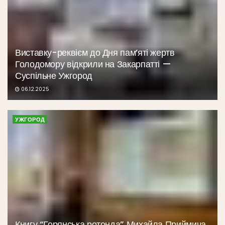
Виставку-реквієм до Дня пам’яті жертв
Голодомору відкрили на Закарпатті —
Суспільне Ужгород
06.12.2025
УЖГОРОД
Книгу “Горянська ротонда” Михайла Приймича