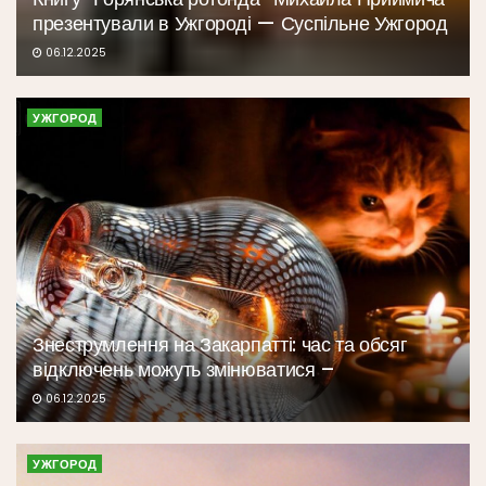
презентували в Ужгороді — Суспільне Ужгород
06.12.2025
УЖГОРОД
Знеструмлення на Закарпатті: час та обсяг
відключень можуть змінюватися –
06.12.2025
УЖГОРОД