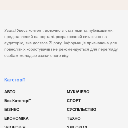
Увага! Увесь контент, включно зі статтями та публікаціями,
представлений на порталі, розрахований виключно на
аудиторію, яка досягла 21 року. Інформація призначена для
повнолітніх користувачів і не рекомендується для перегляду
особам молодше зазначеного віку.
Категорії
АВТО
МУКАЧЕВО
Без Категорії
СПОРТ
БІЗНЕС
СУСПІЛЬСТВО
ЕКОНОМІКА
ТЕХНО
ЗДОРОВ'Я
УЖГОРОД