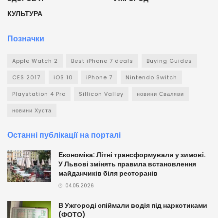
КУЛЬТУРА
Позначки
Apple Watch 2
Best iPhone 7 deals
Buying Guides
CES 2017
iOS 10
iPhone 7
Nintendo Switch
Playstation 4 Pro
Sillicon Valley
новини Сваляви
новини Хуста
Останні публікації на порталі
Економіка: Літні трансформували у зимові.
У Львові змінять правила встановлення
майданчиків біля ресторанів
04.05.2026
В Ужгороді спіймали водія під наркотиками
(ФОТО)