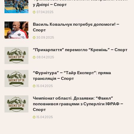
у Дніпрі – Спорт
07.04.2025
Василь Ковальчук потребує допомоги! –
Спорт
30.09.2025
“Прикарпаття” перемогло “Кремінь” – Спорт
08.04.2025
“Фурнітура” – “Тайр Експерт”: пряма
трансляція – Спорт
15.04.2025
Чемпіонат області. Дозаявки: “Факел”
поповнився гравцями з Суперліги ІФРАФ –
Спорт
15.04.2025