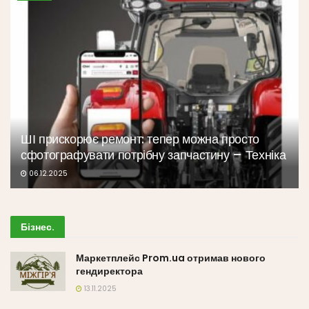
ШІ прискорює ремонт: тепер можна просто
сфотографувати потрібну запчастину – Техніка
06.12.2025
Бізнес
.
Маркетплейс Prom.ua отримав нового
гендиректора
13.11.2025