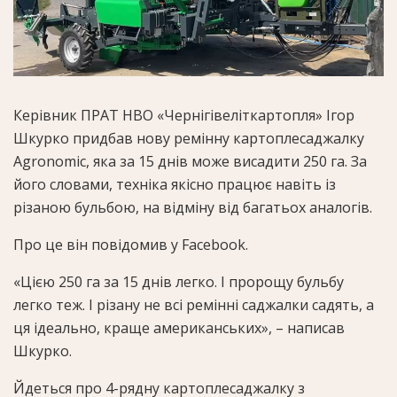
Керівник ПРАТ НВО «Чернігівеліткартопля» Ігор
Шкурко придбав нову ремінну картоплесаджалку
Agronomic, яка за 15 днів може висадити 250 га. За
його словами, техніка якісно працює навіть із
різаною бульбою, на відміну від багатьох аналогів.
Про це він повідомив у Facebook.
«Цією 250 га за 15 днів легко. І пророщу бульбу
легко теж. І різану не всі ремінні саджалки садять, а
ця ідеально, краще американських», – написав
Шкурко.
Йдеться про 4-рядну картоплесаджалку з