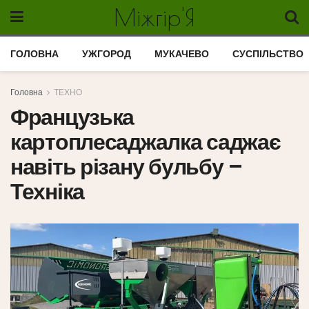
Міжгір'Я
ГОЛОВНА
УЖГОРОД
МУКАЧЕВО
СУСПІЛЬСТВО
Головна
ТЕХНО
Французька
картоплесаджалка саджає
навіть різану бульбу –
Техніка