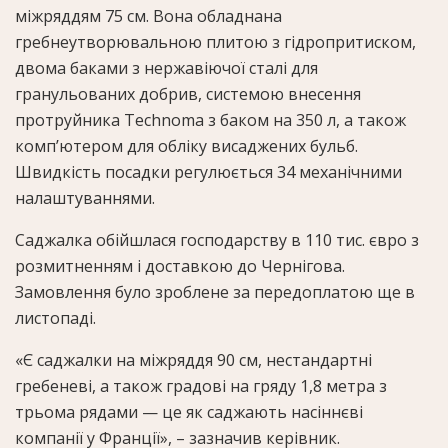
міжряддям 75 см. Вона обладнана
гребнеутворювальною плитою з гідропритиском,
двома баками з нержавіючої сталі для
гранульованих добрив, системою внесення
протруйника Technoma з баком на 350 л, а також
комп’ютером для обліку висаджених бульб.
Швидкість посадки регулюється 34 механічними
налаштуваннями.
Саджалка обійшлася господарству в 110 тис. євро з
розмитненням і доставкою до Чернігова.
Замовлення було зроблене за передоплатою ще в
листопаді.
«Є саджалки на міжряддя 90 см, нестандартні
гребеневі, а також градові на гряду 1,8 метра з
трьома рядами — це як саджають насіннєві
компанії у Франції», – зазначив керівник.