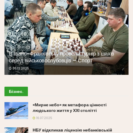
В Івано-Франківську провели турнір з шахів
серед військовослубовців – Спорт
05.12.2025
Бізнес
.
«Мирне небо» як метафора цінності
людського життя у ХХІ столітті
16.07.2025
НБУ відкликав ліцензію небанківській