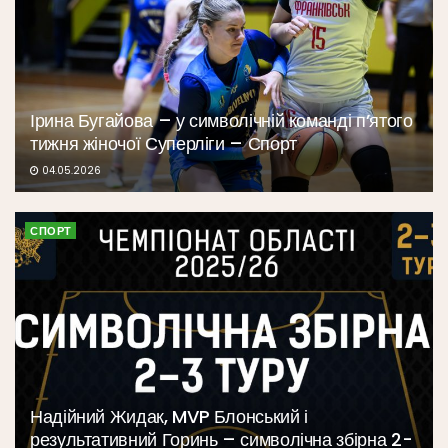
Ірина Бугайова – у символічній команді п’ятого
тижня жіночої Суперліги – Спорт
04.05.2026
СПОРТ
Надійний Жидак, MVP Блонський і
результативний Горинь – символічна збірна 2-