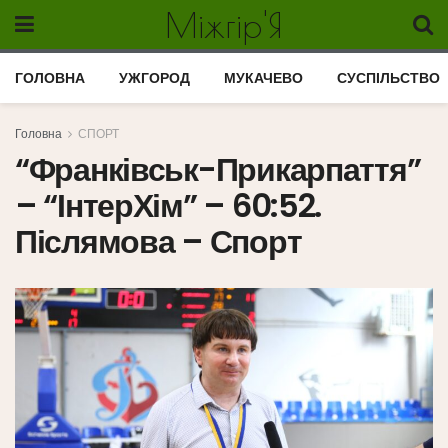
Міжгір'Я
ГОЛОВНА
УЖГОРОД
МУКАЧЕВО
СУСПІЛЬСТВО
Головна
СПОРТ
“Франківськ-Прикарпаття”
– “ІнтерХім” – 60:52.
Післямова – Спорт