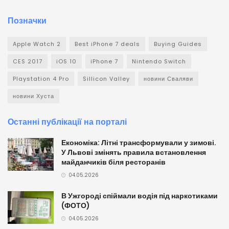
Позначки
Apple Watch 2
Best iPhone 7 deals
Buying Guides
CES 2017
iOS 10
iPhone 7
Nintendo Switch
Playstation 4 Pro
Sillicon Valley
новини Сваляви
новини Хуста
Останні публікації на порталі
Економіка: Літні трансформували у зимові.
У Львові змінять правила встановлення
майданчиків біля ресторанів
04.05.2026
В Ужгороді спіймали водія під наркотиками
(ФОТО)
04.05.2026