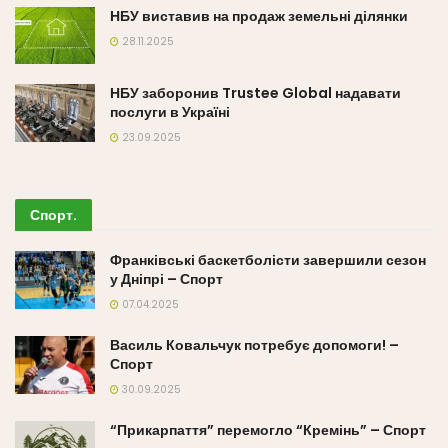
НБУ виставив на продаж земельні ділянки
28.11.2025
НБУ заборонив Trustee Global надавати
послуги в Україні
23.09.2025
Спорт
.
Франківські баскетболісти завершили сезон
у Дніпрі – Спорт
07.04.2025
Василь Ковальчук потребує допомоги! –
Спорт
30.09.2025
“Прикарпаття” перемогло “Кремінь” – Спорт