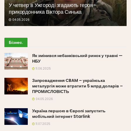
У четвер в Ужгороді згадають героя-
прикордонника Віктора Синька
04.05.2026
Бізнес
.
Як змінився небанківський ринок у травні —
НБУ
11.06.2025
Запровадження CBAM – українська
металургія може втратити 5 млрд доларів –
ПРОМИСЛОВІСТЬ
04.05.2026
Україна першою в Європі запустить
мобільний інтернет Starlink
11.07.2025