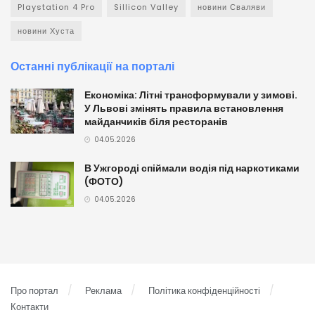
Playstation 4 Pro
Sillicon Valley
новини Сваляви
новини Хуста
Останні публікації на порталі
Економіка: Літні трансформували у зимові.
У Львові змінять правила встановлення
майданчиків біля ресторанів
04.05.2026
В Ужгороді спіймали водія під наркотиками
(ФОТО)
04.05.2026
Про портал
Реклама
Політика конфіденційності
Контакти