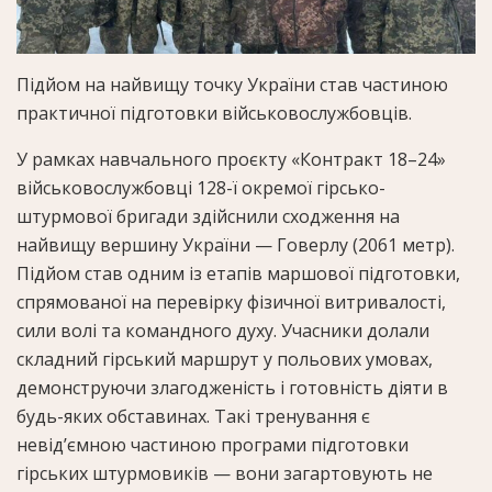
Підйом на найвищу точку України став частиною
практичної підготовки військовослужбовців.
У рамках навчального проєкту «Контракт 18–24»
військовослужбовці 128-ї окремої гірсько-
штурмової бригади здійснили сходження на
найвищу вершину України — Говерлу (2061 метр).
Підйом став одним із етапів маршової підготовки,
спрямованої на перевірку фізичної витривалості,
сили волі та командного духу. Учасники долали
складний гірський маршрут у польових умовах,
демонструючи злагодженість і готовність діяти в
будь-яких обставинах. Такі тренування є
невід’ємною частиною програми підготовки
гірських штурмовиків — вони загартовують не