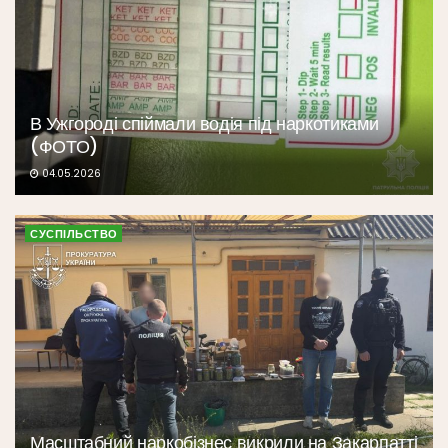
В Ужгороді спіймали водія під наркотиками
(ФОТО)
04.05.2026
СУСПІЛЬСТВО
Масштабний наркобізнес викрили на Закарпатті