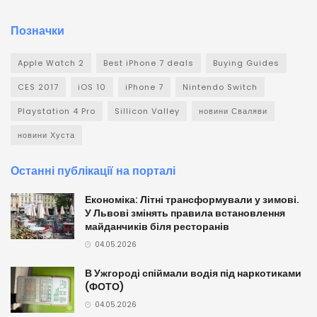
Позначки
Apple Watch 2
Best iPhone 7 deals
Buying Guides
CES 2017
iOS 10
iPhone 7
Nintendo Switch
Playstation 4 Pro
Sillicon Valley
новини Сваляви
новини Хуста
Останні публікації на порталі
Економіка: Літні трансформували у зимові.
У Львові змінять правила встановлення
майданчиків біля ресторанів
04.05.2026
В Ужгороді спіймали водія під наркотиками
(ФОТО)
04.05.2026