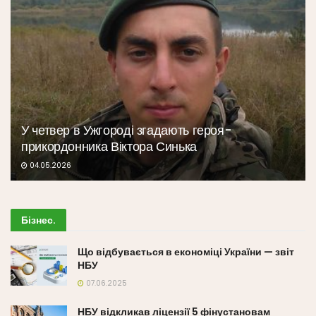
У четвер в Ужгороді згадають героя-
прикордонника Віктора Синька
04.05.2026
Бізнес
.
Що відбувається в економіці України — звіт
НБУ
07.06.2025
НБУ відкликав ліцензії 5 фінустановам