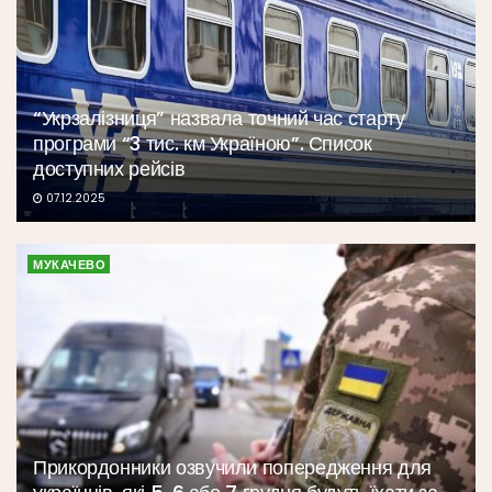
“Укрзалізниця” назвала точний час старту
програми “3 тис. км Україною”. Список
доступних рейсів
07.12.2025
МУКАЧЕВО
Прикордонники озвучили попередження для