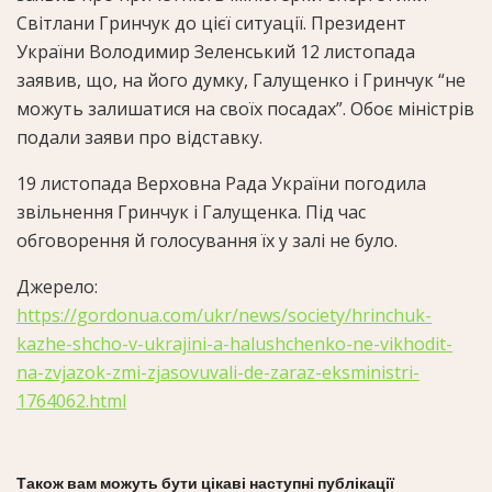
Світлани Гринчук до цієї ситуації. Президент
України Володимир Зеленський 12 листопада
заявив, що, на його думку, Галущенко і Гринчук “не
можуть залишатися на своїх посадах”. Обоє міністрів
подали заяви про відставку.
19 листопада Верховна Рада України погодила
звільнення Гринчук і Галущенка. Під час
обговорення й голосування їх у залі не було.
Джерело:
https://gordonua.com/ukr/news/society/hrinchuk-
kazhe-shcho-v-ukrajini-a-halushchenko-ne-vikhodit-
na-zvjazok-zmi-zjasovuvali-de-zaraz-eksministri-
1764062.html
Також вам можуть бути цікаві наступні публікації