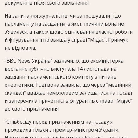
документів після свого звільнення.
На запитання журналістів, чи запрошували її до
парламенту на засідання, з якої причини вона не
з’явилася, а також щодо оцінювання власної роботи
й фігурування її прізвища у справі “Мідас”, Гринчук
не відповіла.
“BBC News Україна” зазначило, що ексміністерка
востаннє публічно виступала 14 листопада на
засіданні парламентського комітету з питань
енергетики. Тоді вона заявила, що через “медійний
скандал” вважає неможливим залишатися на посаді
й заперечила причетність фігурантів справи “Мідас”
до свого призначення.
“Співбесіду перед призначенням на посаду я
проходила тільки з прем’єр-міністром України.
Ніхто ніяк мене не співбесідував більше”, – сказала