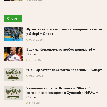
Спорт
.
Франківські баскетболісти завершили сезон
у Дніпрі – Спорт
07.04.2025
Василь Ковальчук потребує допомоги! –
Спорт
30.09.2025
“Прикарпаття” перемогло “Кремінь” – Спорт
08.04.2025
Чемпіонат області. Дозаявки: “Факел”
поповнився гравцями з Суперліги ІФРАФ –
Спорт
15.04.2025