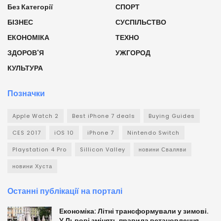
Без Категорії
СПОРТ
БІЗНЕС
СУСПІЛЬСТВО
ЕКОНОМІКА
ТЕХНО
ЗДОРОВ'Я
УЖГОРОД
КУЛЬТУРА
Позначки
Apple Watch 2
Best iPhone 7 deals
Buying Guides
CES 2017
iOS 10
iPhone 7
Nintendo Switch
Playstation 4 Pro
Sillicon Valley
новини Сваляви
новини Хуста
Останні публікації на порталі
Економіка: Літні трансформували у зимові.
У Львові змінять правила встановлення