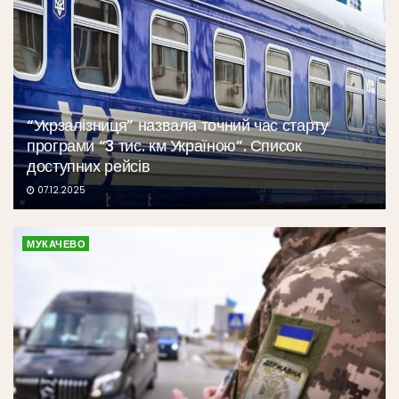
“Укрзалізниця” назвала точний час старту
програми “3 тис. км Україною”. Список
доступних рейсів
07.12.2025
МУКАЧЕВО