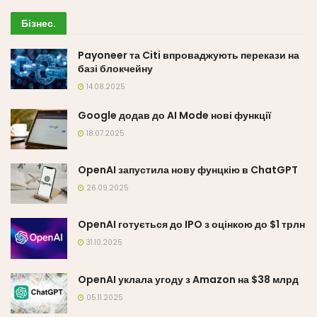
Бізнес
.
Payoneer та Citi впроваджують перекази на
базі блокчейну
14.08.2025
Google додав до AI Mode нові функції
18.07.2025
OpenAI запустила нову фунцкію в ChatGPT
26.09.2025
OpenAI готується до IPO з оцінкою до $1 трлн
31.10.2025
OpenAI уклала угоду з Amazon на $38 млрд
05.11.2025