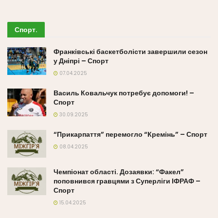
Спорт
.
Франківські баскетболісти завершили сезон
у Дніпрі – Спорт
07.04.2025
Василь Ковальчук потребує допомоги! –
Спорт
30.09.2025
“Прикарпаття” перемогло “Кремінь” – Спорт
08.04.2025
Чемпіонат області. Дозаявки: “Факел”
поповнився гравцями з Суперліги ІФРАФ –
Спорт
15.04.2025