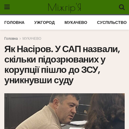
Міжгір'Я
ГОЛОВНА
УЖГОРОД
МУКАЧЕВО
СУСПІЛЬСТВО
Головна
МУКАЧЕВО
Як Насіров. У САП назвали,
скільки підозрюваних у
корупції пішло до ЗСУ,
уникнувши суду