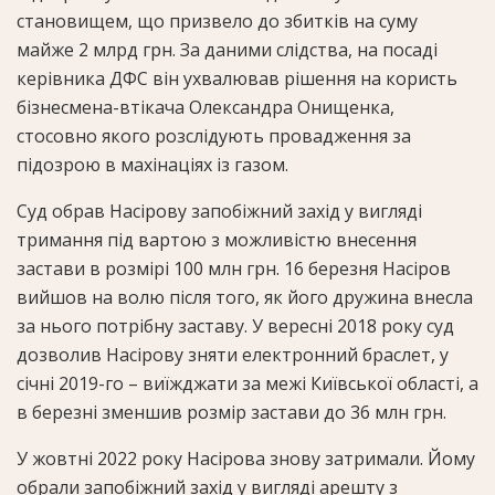
становищем
, що призвело до збитків на суму
майже 2 млрд грн. За даними слідства, на посаді
керівника ДФС він ухвалював рішення на користь
бізнесмена-втікача Олександра Онищенка,
стосовно якого розслідують провадження за
підозрою в махінаціях із газом.
Суд
обрав Насірову запобіжний захід
у вигляді
тримання під вартою з можливістю внесення
застави в розмірі 100 млн грн. 16 березня
Насіров
вийшов на волю
після того, як його дружина внесла
за нього потрібну заставу.
У вересні 2018 року суд
дозволив Насірову зняти електронний браслет, у
січні 2019-го – виїжджати за межі Київської області, а
в березні зменшив розмір застави до 36 млн грн.
У жовтні 2022 року Насірова знову затримали. Йому
обрали запобіжний захід у вигляді арешту з