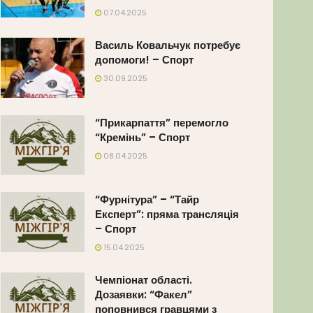
07.04.2025
Василь Ковальчук потребує
допомоги! – Спорт
30.09.2025
“Прикарпаття” перемогло
“Кремінь” – Спорт
08.04.2025
“Фурнітура” – “Тайр
Експерт”: пряма трансляція
– Спорт
15.04.2025
Чемпіонат області.
Дозаявки: “Факел”
поповнився гравцями з