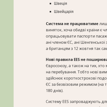
Швеція
Швейцарія
Система не працюватиме
лиш
виняток, хоча обидві країни є 
опрацьовувати паспорти пасажир
ані членом ЄС, ані Шенгенської 
а британцям з 12 жовтня так са
Нові правила EES не поширю
Євросоюзу, а також на тих, хто
на перебування. Тобто нові вим
здійснює короткострокові подор
ЄС за безвізовим режимом (на 
180 днів).
Систему EES запроваджують для