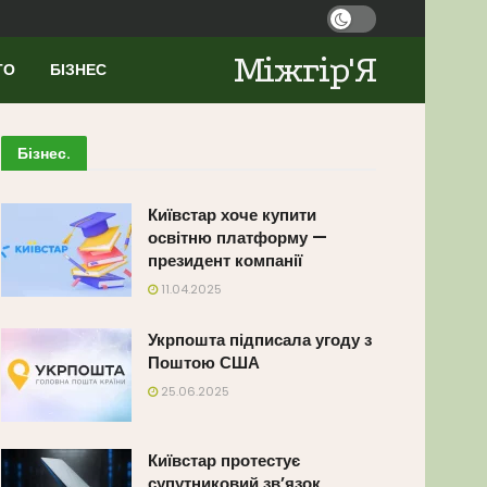
Міжгір'Я
ТО
БІЗНЕС
Бізнес
.
Київстар хоче купити
освітню платформу —
президент компанії
11.04.2025
Укрпошта підписала угоду з
Поштою США
25.06.2025
Київстар протестує
супутниковий зв’язок