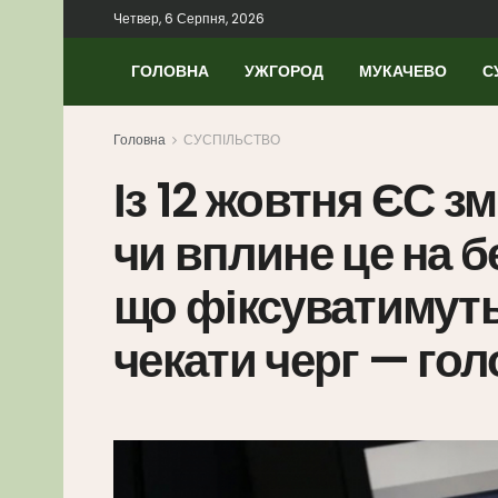
Четвер, 6 Серпня, 2026
ГОЛОВНА
УЖГОРОД
МУКАЧЕВО
С
Головна
СУСПІЛЬСТВО
Із 12 жовтня ЄС з
чи вплине це на бе
що фіксуватимуть 
чекати черг — го