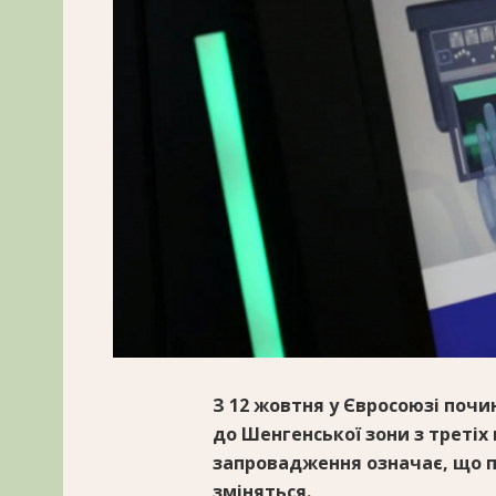
З 12 жовтня у Євросоюзі почин
до Шенгенської зони з третіх кр
запровадження означає, що пр
зміняться.