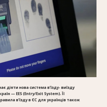
ає діяти нова система в’їзду- виїзду
аїн — EES (Entry/Exit System). Її
авила в’їзду в ЄС для українців також