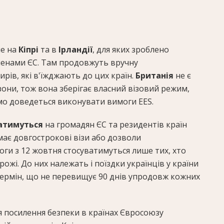
е на
Кіпрі
та в
Ірландії
, для яких зроблено
членами ЄС. Там продовжуть вручну
ів, які в'їжджають до цих країн.
Британія
не є
зони, тож вона зберігає власний візовий режим,
мо доведеться виконувати вимоги EES.
ватимуться
на громадян ЄС та резидентів країн
 має довгострокові візи або дозволи
оги з 12 жовтня стосуватимуться лише тих, хто
ожі. До них належать і поїздки українців у країни
термін, що не перевищує 90 днів упродовж кожних
 посилення безпеки в країнах Євросоюзу