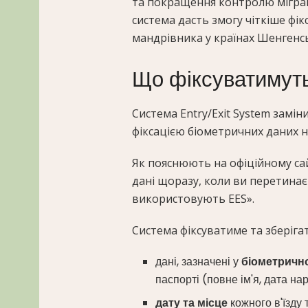
та покращення контролю міграц
система дасть змогу чіткіше фі
мандрівника у країнах Шенгенсь
Що фіксуватимуть
Система Entry/Exit System зам
фіксацією біометричних даних на 
Як пояснюють на офіційному сай
дані щоразу, коли ви перетинає
використовують EES».
Система фіксуватиме та зберігат
дані, зазначені у
біометричн
паспорті (повне ім'я, дата н
дату та місце
кожного в'їзду 