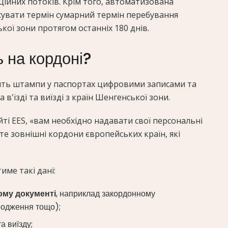
ійних потоків. Крім того, автоматизована
ксувати термін сумарний термін перебування
кої зони протягом останніх 180 днів.
 на кордоні?
інить штампи у паспортах цифровими записами та
в'їзді та виїзді з країн Шенгенської зони.
ті EES, «вам необхідно надавати свої персональні
те зовнішні кордони європейських країн, які
име такі дані:
ому документі
, наприклад закордонному
ародження тощо);
та виїзду;