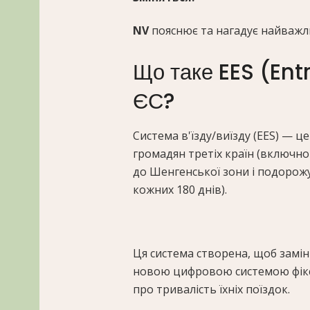
NV
пояснює та нагадує найважл
Що таке EES (Entr
ЄС?
Система в'їзду/виїзду (EES) — ц
громадян третіх країн (включно 
до Шенгенської зони і подорож
кожних 180 днів).
Ця система створена, щоб замін
новою цифровою системою фікса
про тривалість їхніх поїздок.