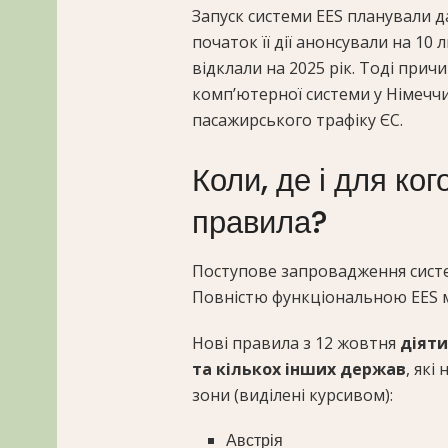
Запуск системи ЕЕS планували да
початок її дії анонсували на 10
відклали на 2025 рік. Тоді при
комп’ютерної системи у Німеччин
пасажирського трафіку ЄС.
Коли, де і для ког
правила?
Поступове запровадження систе
Повністю функціональною EES ма
Нові правила з 12 жовтня
діяти
та кількох інших держав
, які
зони (виділені курсивом):
Австрія