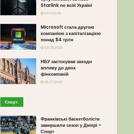
Starlink по всій Україні
03.11.2025
Microsoft стала другою
компанією з капіталізацією
понад $4 трлн
02.08.2025
НБУ застосував заходи
впливу до двох
фінкомпаній
25.07.2025
Спорт
.
Франківські баскетболісти
завершили сезон у Дніпрі –
Спорт