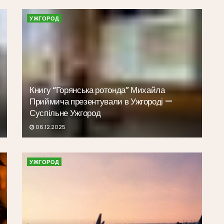
УЖГОРОД
Книгу “Горянська ротонда” Михайла
Приймича презентували в Ужгороді —
Суспільне Ужгород
06.12.2025
УЖГОРОД