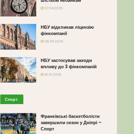
шістьом небанкам
07.04.2025
НБУ відкликав ліцензію
фінкомпанії
06.05.2025
НБУ застосував заходи
впливу до 3 фінкомпаній
16.10.2025
Спорт
.
Франківські баскетболісти
завершили сезон у Дніпрі –
Спорт