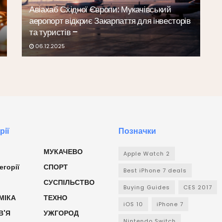
Авіахаб Східної Європи: Мукачівський
аеропорт відкриє Закарпаття для інвесторів
та туристів –
06.12.2025
рії
Позначки
МУКАЧЕВО
Apple Watch 2
егорії
СПОРТ
Best iPhone 7 deals
СУСПІЛЬСТВО
Buying Guides
CES 2017
МІКА
ТЕХНО
iOS 10
iPhone 7
В'Я
УЖГОРОД
Nintendo Switch