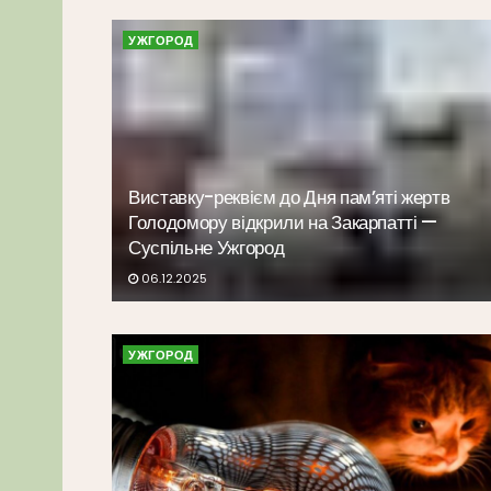
УЖГОРОД
Виставку-реквієм до Дня пам’яті жертв
Голодомору відкрили на Закарпатті —
Суспільне Ужгород
06.12.2025
УЖГОРОД