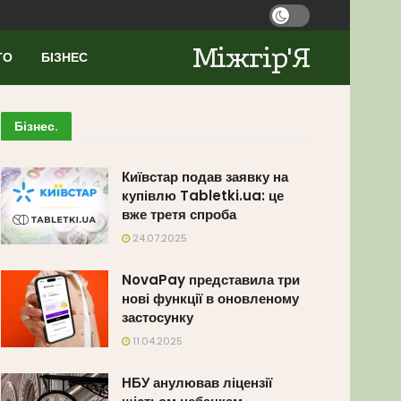
Міжгір'Я
ТО
БІЗНЕС
Бізнес
.
Київстар подав заявку на
купівлю Tabletki.ua: це
вже третя спроба
24.07.2025
NovaPay представила три
нові функції в оновленому
застосунку
11.04.2025
НБУ анулював ліцензії