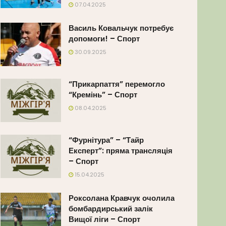
07.04.2025
Василь Ковальчук потребує
допомоги! – Спорт
30.09.2025
“Прикарпаття” перемогло
“Кремінь” – Спорт
08.04.2025
“Фурнітура” – “Тайр
Експерт”: пряма трансляція
– Спорт
15.04.2025
Роксолана Кравчук очолила
бомбардирський залік
Вищої ліги – Спорт