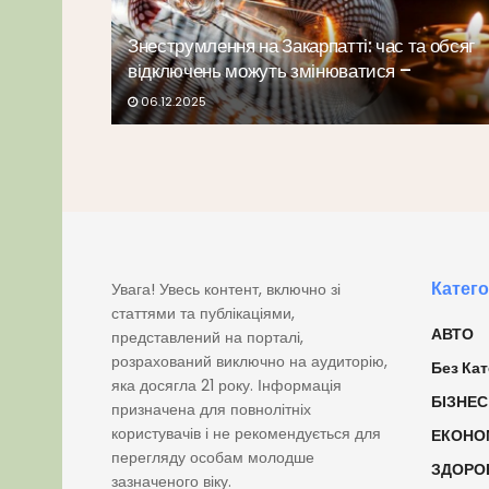
Знеструмлення на Закарпатті: час та обсяг
відключень можуть змінюватися –
06.12.2025
Катего
Увага! Увесь контент, включно зі
статтями та публікаціями,
АВТО
представлений на порталі,
розрахований виключно на аудиторію,
Без Кат
яка досягла 21 року. Інформація
БІЗНЕС
призначена для повнолітніх
користувачів і не рекомендується для
ЕКОНО
перегляду особам молодше
ЗДОРО
зазначеного віку.