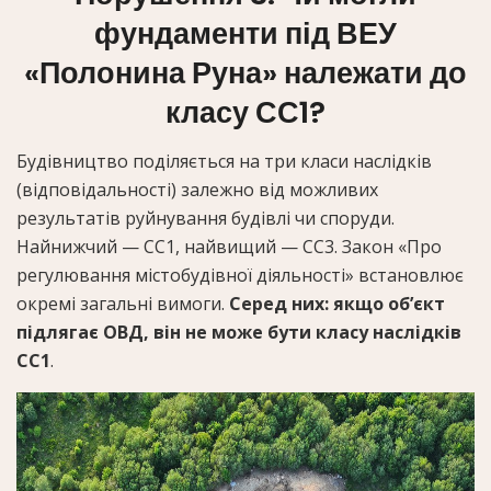
фундаменти під ВЕУ
«Полонина Руна» належати до
класу СС1?
Будівництво поділяється на три класи наслідків
(відповідальності) залежно від можливих
результатів руйнування будівлі чи споруди.
Найнижчий — СС1, найвищий — СС3. Закон «Про
регулювання містобудівної діяльності» встановлює
окремі загальні вимоги.
Серед них: якщо об’єкт
підлягає ОВД, він не може бути класу наслідків
СС1
.