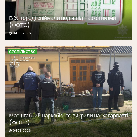
В Ужгороді спіймали водія під наркотиками
(ФОТО)
04.05.2026
СУСПІЛЬСТВО
Масштабний наркобізнес викрили на Закарпатті
(ФОТО)
04.05.2026