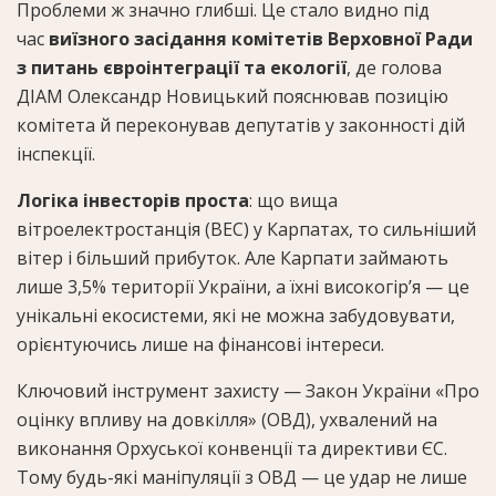
Проблеми ж значно глибші. Це стало видно під
час
виїзного засідання комітетів Верховної Ради
з питань євроінтеграції та екології
, де голова
ДІАМ Олександр Новицький пояснював позицію
комітета й переконував депутатів у законності дій
інспекції.
Логіка інвесторів проста
: що вища
вітроелектростанція (ВЕС) у Карпатах, то сильніший
вітер і більший прибуток. Але Карпати займають
лише 3,5% території України, а їхні високогір’я — це
унікальні екосистеми, які не можна забудовувати,
орієнтуючись лише на фінансові інтереси.
Ключовий інструмент захисту — Закон України «Про
оцінку впливу на довкілля» (ОВД), ухвалений на
виконання Орхуської конвенції та директиви ЄС.
Тому будь-які маніпуляції з ОВД — це удар не лише