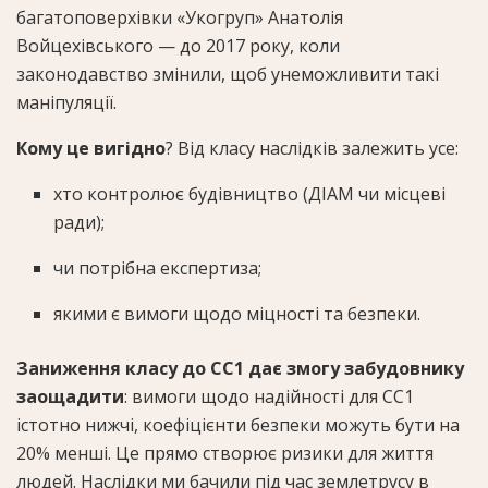
багатоповерхівки «Укогруп» Анатолія
Войцехівського — до 2017 року, коли
законодавство змінили, щоб унеможливити такі
маніпуляції.
Кому це вигідно
? Від класу наслідків залежить усе:
хто контролює будівництво (ДІАМ чи місцеві
ради);
чи потрібна експертиза;
якими є вимоги щодо міцності та безпеки.
Заниження класу до СС1 дає змогу забудовнику
заощадити
: вимоги щодо надійності для СС1
істотно нижчі, коефіцієнти безпеки можуть бути на
20% менші. Це прямо створює ризики для життя
людей. Наслідки ми бачили під час землетрусу в