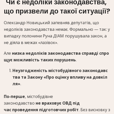
Чи є недоліки законодавства,
що призвели до такої ситуації?
Олександр Новицький запевняв депутатів, що
недоліків законодавства немає. Формально — так: у
випадку полонини Руна ДІАМ порушувала закон, а
не діяла в межах «лазівок».
Але
низка недоліків законодавства справді спро
щує можливість таких порушень
.
Неузгодженість містобудівного законодавс
тва та Закону «Про оцінку впливу на довкіл
ля»
.
По-перше
, містобудівне
законодавство
не враховує ОВД під
час проведення підготовчих робіт
. Без висновку з