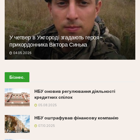
У четвер в Ужгороді згадають героя-
прикордонника Віктора Синька
04.05.2026
Бізнес
.
НБУ оновив регулювання діяльності
кредитних спілок
05.08.2025
НБУ оштрафував фінансову компанію
07.10.2025