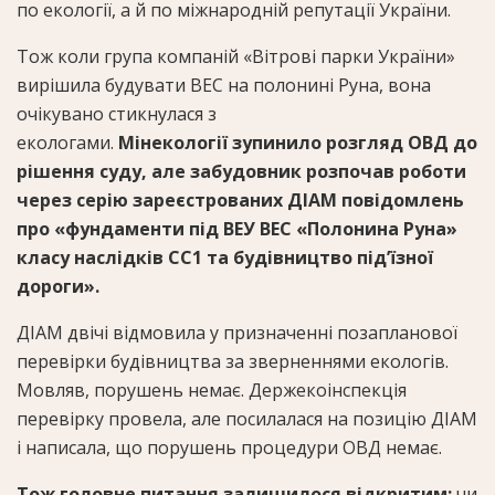
по екології, а й по міжнародній репутації України.
Тож коли група компаній «Вітрові парки України»
вирішила будувати ВЕС на полонині Руна, вона
очікувано стикнулася з
екологами.
Мінекології зупинило розгляд ОВД до
рішення суду, але забудовник розпочав роботи
через серію зареєстрованих ДІАМ повідомлень
про «фундаменти під ВЕУ ВЕС «Полонина Руна»
класу наслідків СС1 та будівництво під’їзної
дороги».
ДІАМ двічі відмовила у призначенні позапланової
перевірки будівництва за зверненнями екологів.
Мовляв, порушень немає. Держекоінспекція
перевірку провела, але посилалася на позицію ДІАМ
і написала, що порушень процедури ОВД немає.
Тож головне питання залишилося відкритим:
чи