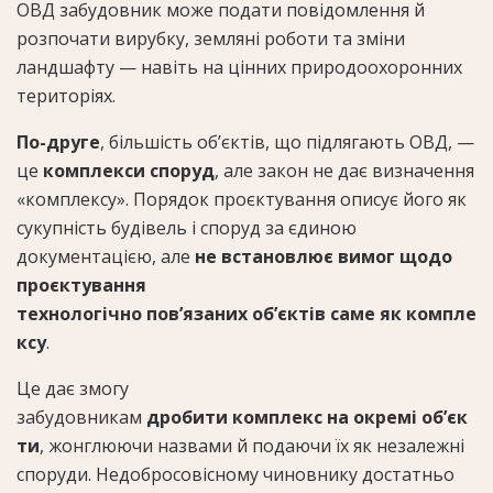
ОВД забудовник може подати повідомлення й
розпочати вирубку, земляні роботи та зміни
ландшафту — навіть на цінних природоохоронних
територіях.
По-друге
, більшість об’єктів, що підлягають ОВД, —
це
комплекси споруд
, але закон не дає визначення
«комплексу». Порядок проєктування описує його як
сукупність будівель і споруд за єдиною
документацією, але
не встановлює вимог щодо
проєктування
технологічно пов’язаних об’єктів саме як компле
ксу
.
Це дає змогу
забудовникам
дробити комплекс на окремі об’єк
ти
, жонглюючи назвами й подаючи їх як незалежні
споруди. Недобросовісному чиновнику достатньо