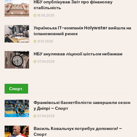
НБУ опублікував Звіт про фінансову
стабільність
18.06.2025
Українська IT-компанія Holywater вийшла на
іспаномовний ринок
01.10.2025
НБУ анулював ліцензії шістьом небанкам
07.04.2025
Спорт
.
Франківські баскетболісти завершили сезон
у Дніпрі – Спорт
07.04.2025
Василь Ковальчук потребує допомоги! –
Спорт