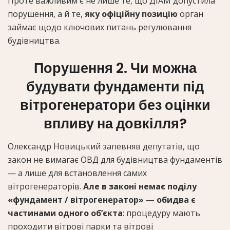
Проте важливим є не лише те, що ДІАМ допустила
порушення, а й те,
яку офіційну позицію
орган
займає щодо ключових питань регулювання
будівництва.
Порушення 2. Чи можна
будувати фундаменти під
вітрогенератори без оцінки
впливу на довкілля?
Олександр Новицький запевняв депутатів, що
закон не вимагає ОВД для будівництва фундаментів
— а лише для встановлення самих
вітрогенераторів.
Але в законі немає поділу
«фундамент / вітрогенератор» — обидва є
частинами одного об’єкта
: процедуру мають
проходити вітрові парки та вітрові