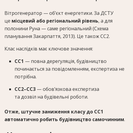
Вітрогенератор — об’єкт енергетики. За ДСТУ
це
місцевий або регіональний рівень
, а для
полонини Руна — саме регіональний (Схема
планування Закарпаття, 2013). Це також СС2.
Клас наслідків має ключове значення:
СС1
— повна дерегуляція, будівництво
починається за повідомленням, експертиза не
потрібна.
СС2–СС3
— обов’язкова експертиза
та дозвіл на будівельні роботи.
Отже, штучне заниження класу до СС1
автоматично робить будівництво самочинним
.