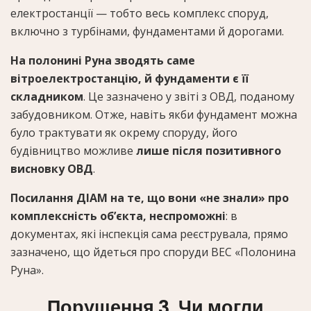
електростанції — тобто весь комплекс споруд,
включно з турбінами, фундаментами й дорогами.
На полонині Руна зводять саме
вітроелектростанцію, й фундаменти є її
складником
. Це зазначено у звіті з ОВД, поданому
забудовником. Отже, навіть якби фундамент можна
було трактувати як окрему споруду, його
будівництво можливе
лише після позитивного
висновку ОВД
.
Посилання ДІАМ на те, що вони «не знали» про
комплексність об’єкта, неспроможні
: в
документах, які інспекція сама реєструвала, прямо
зазначено, що йдеться про споруди ВЕС «Полонина
Руна».
Порушення 3. Чи могли