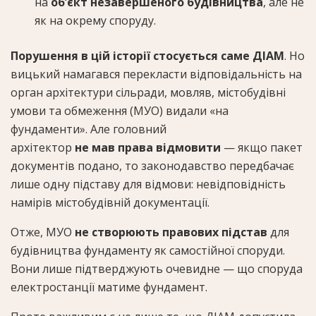
на
об’єкт незавершеного будівництва
, але не
як на окрему споруду.
Порушення в цій історії стосується саме ДІАМ
. Но
вицький намагався перекласти відповідальність на
орган архітектури сільради, мовляв, містобудівні
умови та обмеження (МУО) видали «на
фундаменти». Але головний
архітектор
не мав права відмовити
— якщо пакет
документів подано, то законодавство передбачає
лише одну підставу для відмови: невідповідність
намірів містобудівній документації.
Отже, МУО
не створюють правових підстав
для
будівництва фундаменту як самостійної споруди.
Вони лише підтверджують очевидне — що споруда
електростанції матиме фундамент.