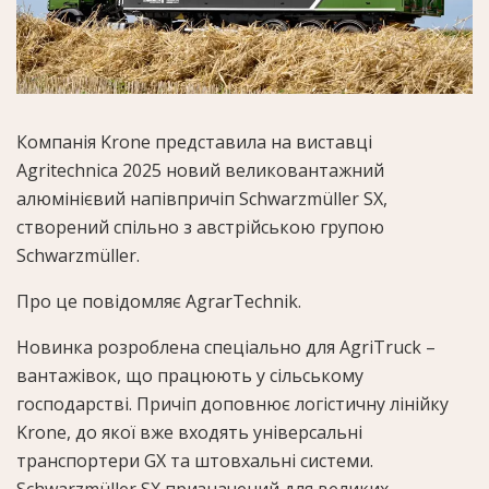
Компанія Krone представила на виставці
Agritechnica 2025 новий великовантажний
алюмінієвий напівпричіп Schwarzmüller SX,
створений спільно з австрійською групою
Schwarzmüller.
Про це повідомляє AgrarTechnik.
Новинка розроблена спеціально для AgriTruck –
вантажівок, що працюють у сільському
господарстві. Причіп доповнює логістичну лінійку
Krone, до якої вже входять універсальні
транспортери GX та штовхальні системи.