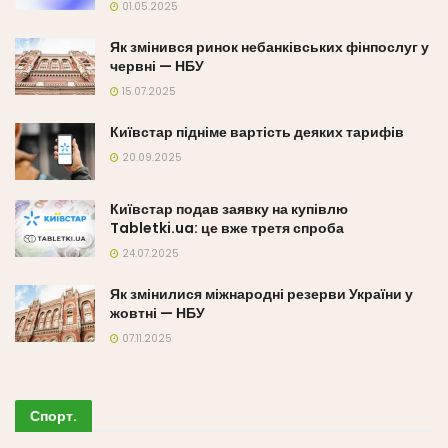
01.05.2025
Як змінився ринок небанківських фінпослуг у
червні — НБУ
15.07.2025
Київстар підніме вартість деяких тарифів
20.09.2025
Київстар подав заявку на купівлю
Tabletki.ua: це вже третя спроба
24.07.2025
Як змінилися міжнародні резерви України у
жовтні — НБУ
07.11.2025
Спорт
.