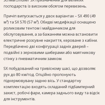
Schwarzmüller SX призначений для великих
господарств із високим обсягом перевезень.
Причіп випускається у двох варіантах – SX 490 (49
м³) та SX 570 (57 м³). Обидві модифікації оснащено
роликовим тентом і майданчиком для
обслуговування, а за бажанням можна встановити
електричне розсувне накриття, кероване з кабіни.
Передбачено дві конфігурації задніх дверей –
подвійні з зерновими шиберами або маятникову
стінку з пневматичним замком.
SX побудований на тривісному шасі, що дозволяє
рух до 80 км/год. Опційно пропонують
підкермовувану задню вісь. У стандартну
комплектацію входять складаний підбамперний
захист, робочі фари, камера заднього виду та відсік
для інструментів.