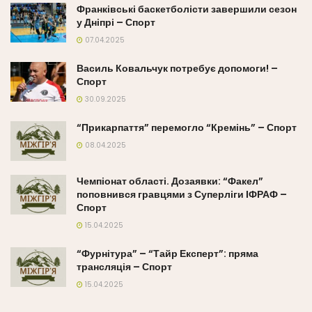
Франківські баскетболісти завершили сезон
у Дніпрі – Спорт
07.04.2025
Василь Ковальчук потребує допомоги! –
Спорт
30.09.2025
“Прикарпаття” перемогло “Кремінь” – Спорт
08.04.2025
Чемпіонат області. Дозаявки: “Факел”
поповнився гравцями з Суперліги ІФРАФ –
Спорт
15.04.2025
“Фурнітура” – “Тайр Експерт”: пряма
трансляція – Спорт
15.04.2025