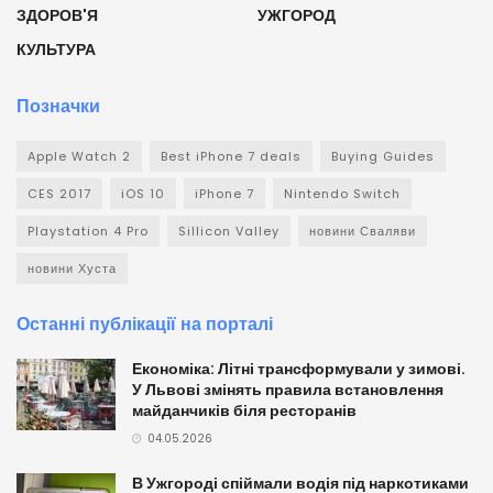
ЗДОРОВ'Я
УЖГОРОД
КУЛЬТУРА
Позначки
Apple Watch 2
Best iPhone 7 deals
Buying Guides
CES 2017
iOS 10
iPhone 7
Nintendo Switch
Playstation 4 Pro
Sillicon Valley
новини Сваляви
новини Хуста
Останні публікації на порталі
Економіка: Літні трансформували у зимові.
У Львові змінять правила встановлення
майданчиків біля ресторанів
04.05.2026
В Ужгороді спіймали водія під наркотиками