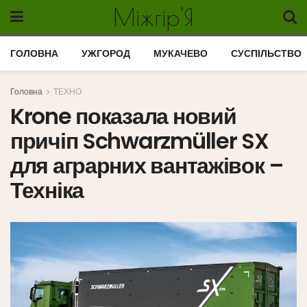
Міжгір'Я
ГОЛОВНА
УЖГОРОД
МУКАЧЕВО
СУСПІЛЬСТВО
Головна
ТЕХНО
Krone показала новий
причіп Schwarzmüller SX
для аграрних вантажівок –
Техніка