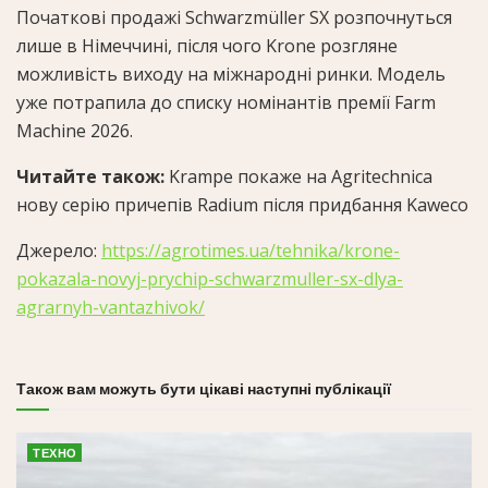
Початкові продажі Schwarzmüller SX розпочнуться
лише в Німеччині, після чого Krone розгляне
можливість виходу на міжнародні ринки. Модель
уже потрапила до списку номінантів премії Farm
Machine 2026.
Читайте також:
Krampe покаже на Agritechnica
нову серію причепів Radium після придбання Kaweco
Джерело:
https://agrotimes.ua/tehnika/krone-
pokazala-novyj-prychip-schwarzmuller-sx-dlya-
agrarnyh-vantazhivok/
Також вам можуть бути цікаві наступні публікації
ТЕХНО