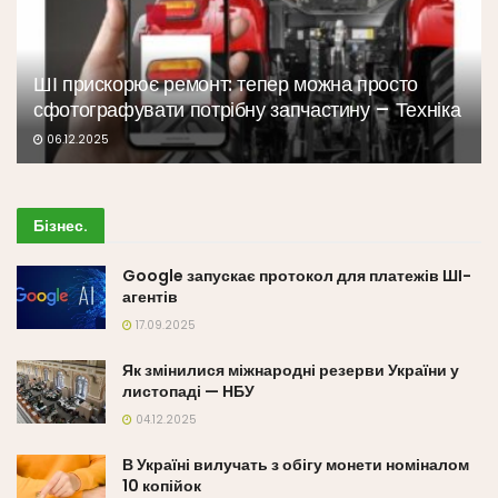
ШІ прискорює ремонт: тепер можна просто
сфотографувати потрібну запчастину – Техніка
06.12.2025
Бізнес
.
Google запускає протокол для платежів ШІ-
агентів
17.09.2025
Як змінилися міжнародні резерви України у
листопаді — НБУ
04.12.2025
В Україні вилучать з обігу монети номіналом
10 копійок