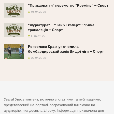
“Прикарпаття” перемогло “Кремінь” – Спорт
08.04.2025
“Фурнітура” – “Тайр Експерт”: пряма
трансляція – Спорт
15.04.2025
Роксолана Кравчук очолила
бомбардирський залік Вищої ліги – Спорт
20.04.2025
Увага! Увесь контент, включно зі статтями та публікаціями,
представлений на порталі, розрахований виключно на
аудиторію, яка досягла 21 року. Інформація призначена для