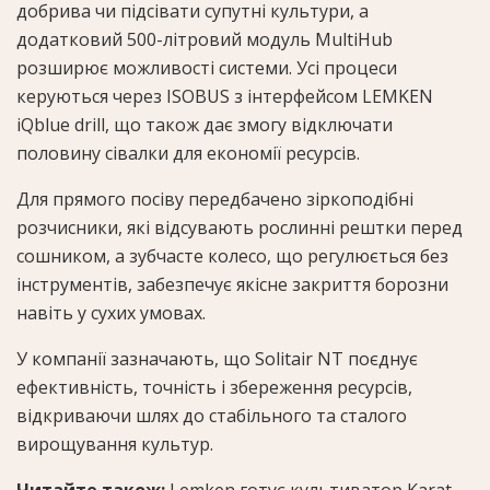
добрива чи підсівати супутні культури, а
додатковий 500-літровий модуль MultiHub
розширює можливості системи. Усі процеси
керуються через ISOBUS з інтерфейсом LEMKEN
iQblue drill, що також дає змогу відключати
половину сівалки для економії ресурсів.
Для прямого посіву передбачено зіркоподібні
розчисники, які відсувають рослинні рештки перед
сошником, а зубчасте колесо, що регулюється без
інструментів, забезпечує якісне закриття борозни
навіть у сухих умовах.
У компанії зазначають, що Solitair NT поєднує
ефективність, точність і збереження ресурсів,
відкриваючи шлях до стабільного та сталого
вирощування культур.