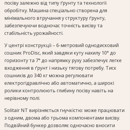
посіву залежно від типу ґрунту та технології
обробітку. Машина спеціально створена для
мінімального втручання у структуру ґрунту,
забезпечуючи водночас точність висіву та
стабільність урожайності.
У центрі конструкції – 6-метровий однодисковий
сошник ProDisc, який завдяки куту нахилу 10° до
горизонту та 7° до напрямку руху забезпечує легке
входження в ґрунт і низьку тягову потребу. Тиск
сошників до 340 кг можна регулювати
електрогідравлічно або автоматично, а широкі
ролики контролюють глибину посіву навіть на
нерівному полі.
Solitair NT вирізняється гнучкістю: може працювати
з одним, двома або трьома компонентами висіву.
Подвійний бункер дозволяє одночасно вносити