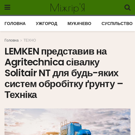
Міжгір'Я
ГОЛОВНА
УЖГОРОД
МУКАЧЕВО
СУСПІЛЬСТВО
Головна
ТЕХНО
LEMKEN представив на
Agritechnica сівалку
Solitair NT для будь-яких
систем обробітку ґрунту –
Техніка