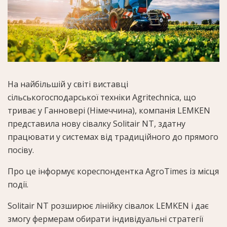
На найбільшій у світі виставці
сільськогосподарської техніки Agritechnica, що
триває у Ганновері (Німеччина), компанія LEMKEN
представила нову сівалку Solitair NT, здатну
працювати у системах від традиційного до прямого
посіву.
Про це інформує кореспондентка AgroTimes із місця
події.
Solitair NT розширює лінійку сівалок LEMKEN і дає
змогу фермерам обирати індивідуальні стратегії