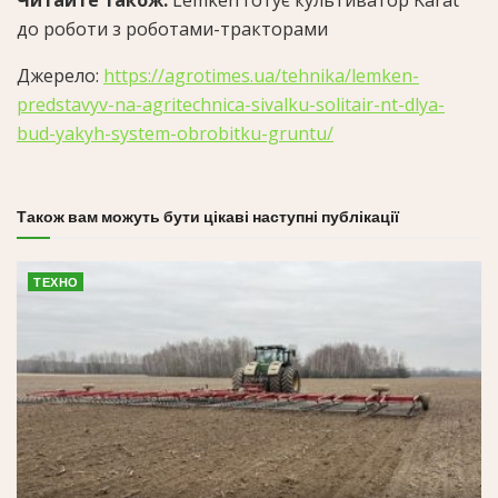
Читайте також:
Lemken готує культиватор Karat
до роботи з роботами-тракторами
Джерело:
https://agrotimes.ua/tehnika/lemken-
predstavyv-na-agritechnica-sivalku-solitair-nt-dlya-
bud-yakyh-system-obrobitku-gruntu/
Також вам можуть бути цікаві наступні публікації
ТЕХНО