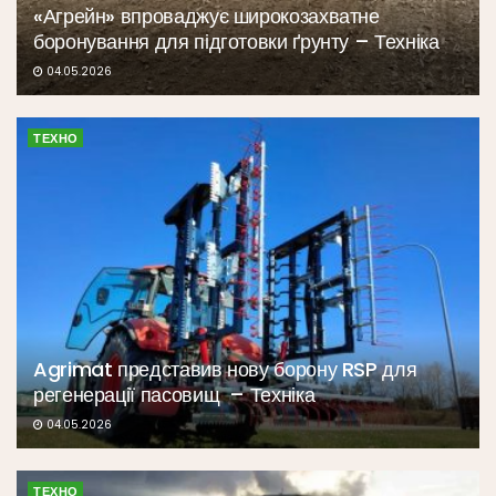
«Агрейн» впроваджує широкозахватне
боронування для підготовки ґрунту – Техніка
04.05.2026
ТЕХНО
Agrimat представив нову борону RSP для
регенерації пасовищ – Техніка
04.05.2026
ТЕХНО