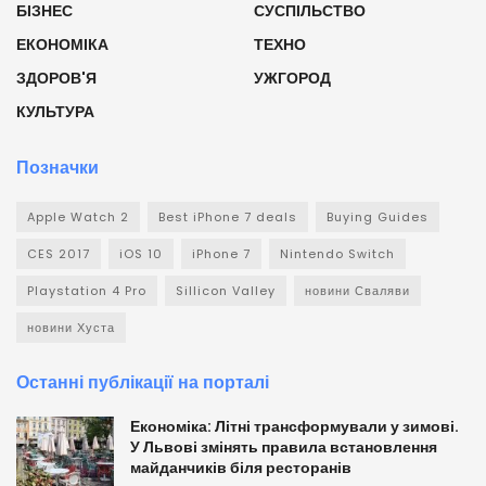
БІЗНЕС
СУСПІЛЬСТВО
ЕКОНОМІКА
ТЕХНО
ЗДОРОВ'Я
УЖГОРОД
КУЛЬТУРА
Позначки
Apple Watch 2
Best iPhone 7 deals
Buying Guides
CES 2017
iOS 10
iPhone 7
Nintendo Switch
Playstation 4 Pro
Sillicon Valley
новини Сваляви
новини Хуста
Останні публікації на порталі
Економіка: Літні трансформували у зимові.
У Львові змінять правила встановлення
майданчиків біля ресторанів