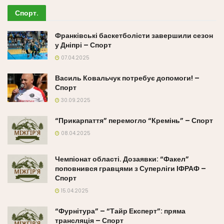
Спорт
.
Франківські баскетболісти завершили сезон
у Дніпрі – Спорт
07.04.2025
Василь Ковальчук потребує допомоги! –
Спорт
30.09.2025
“Прикарпаття” перемогло “Кремінь” – Спорт
08.04.2025
Чемпіонат області. Дозаявки: “Факел”
поповнився гравцями з Суперліги ІФРАФ –
Спорт
15.04.2025
“Фурнітура” – “Тайр Експерт”: пряма
трансляція – Спорт