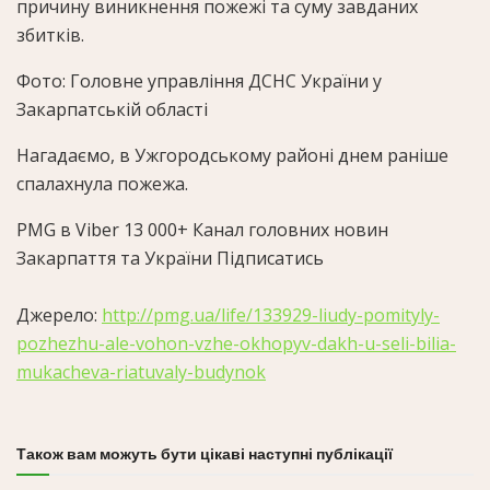
причину виникнення пожежі та суму завданих
збитків.
Фото: Головне управління ДСНС України у
Закарпатській області
Нагадаємо, в Ужгородському районі днем раніше
спалахнула пожежа.
PMG в Viber
13 000+
Канал головних новин
Закарпаття та України Підписатись
Джерело:
http://pmg.ua/life/133929-liudy-pomityly-
pozhezhu-ale-vohon-vzhe-okhopyv-dakh-u-seli-bilia-
mukacheva-riatuvaly-budynok
Також вам можуть бути цікаві наступні публікації