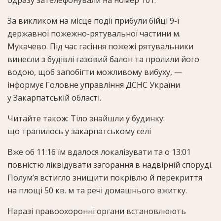
одразу зателефонували на номер 101.
За викликом на місце події прибули бійці 9-ї
державної пожежно-рятувальної частини м.
Мукачево. Під час гасіння пожежі рятувальники
винесли з будівлі газовий балон та пролили його
водою, щоб запобігти можливому вибуху, —
інформує Головне управління ДСНС України
у Закарпатській області.
Читайте також: Тіло знайшли у будинку:
що трапилось у закарпатському селі
Вже об 11:16 їм вдалося локалізувати та о 13:01
повністю ліквідувати загорання в надвірній споруді.
Полум’я встигло знищити покрівлю й перекриття
на площі 50 кв. м та речі домашнього вжитку.
Наразі правоохоронні органи встановлюють