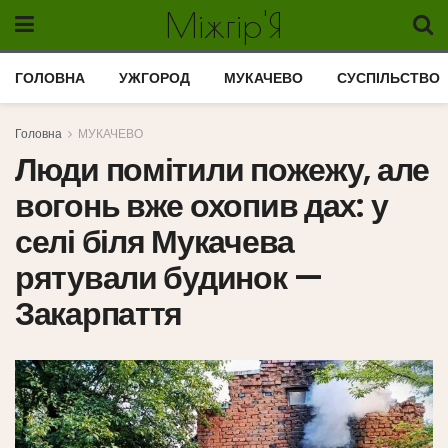
Міжгір'Я
ГОЛОВНА
УЖГОРОД
МУКАЧЕВО
СУСПІЛЬСТВО
Головна
МУКАЧЕВО
Люди помітили пожежу, але
вогонь вже охопив дах: у
селі біля Мукачева
рятували будинок —
Закарпаття