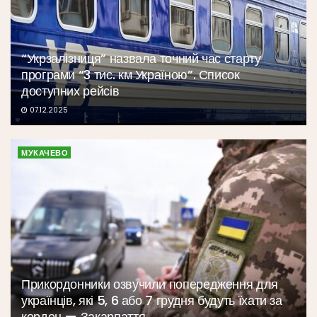
“Укрзалізниця” назвала точний час старту
програми “3 тис. км Україною”. Список
доступних рейсів
07.12.2025
МУКАЧЕВО
Прикордонники озвучили попередження для
українців, які 5, 6 або 7 грудня будуть їхати за
кордон — Закарпаття