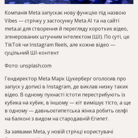
Компанія Meta запускає нову функцію під назвою
Vibes — стрічку у застосунку Meta AI та на сайті
meta.ai для створення й перегляду коротких відео,
згенерованих штучним інтелектом (ШІ). По суті, це
TikTok чи Instagram Reels, але кожне відео —
суцільний ШІ-контент
Фото: unsplash.com
Гендиректор Meta Марк Цукерберг оголосив про
запуск у дописі в Instagram, де виклав низку таких
відео. В одному пухнасті істоти перестрибують із
кубика на кубик, в іншому — кіт вимішує тісто, а ще
в одному — давньоєгипетська жінка робить селфі
на балконі з видом на стародавній Єгипет.
За заявами Meta, у новій стрічці користувачі