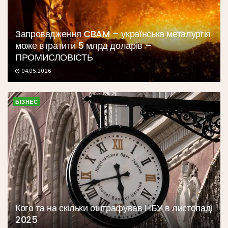
Запровадження CBAM – українська металургія
може втратити 5 млрд доларів –
ПРОМИСЛОВІСТЬ
04.05.2026
БІЗНЕС
Кого та на скільки оштрафував НБУ в листопаді
2025