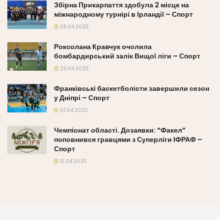
Збірна Прикарпаття здобула 2 місце на
міжнародному турнірі в Ірландії – Спорт
06.04.2025
Роксолана Кравчук очолила
бомбардирський залік Вищої ліги – Спорт
20.04.2025
Франківські баскетболісти завершили сезон
у Дніпрі – Спорт
07.04.2025
Чемпіонат області. Дозаявки: “Факел”
поповнився гравцями з Суперліги ІФРАФ –
Спорт
15.04.2025