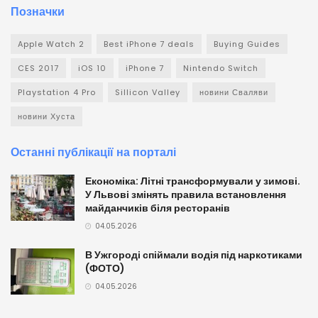
Позначки
Apple Watch 2
Best iPhone 7 deals
Buying Guides
CES 2017
iOS 10
iPhone 7
Nintendo Switch
Playstation 4 Pro
Sillicon Valley
новини Сваляви
новини Хуста
Останні публікації на порталі
Економіка: Літні трансформували у зимові.
У Львові змінять правила встановлення
майданчиків біля ресторанів
04.05.2026
В Ужгороді спіймали водія під наркотиками
(ФОТО)
04.05.2026