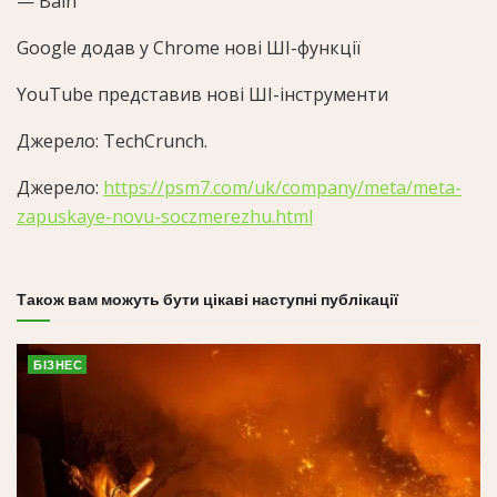
— Bain
Google додав у Chrome нові ШІ-функції
YouTube представив нові ШІ-інструменти
Джерело:
TechCrunch
.
Джерело:
https://psm7.com/uk/company/meta/meta-
zapuskaye-novu-soczmerezhu.html
Також вам можуть бути цікаві наступні публікації
БІЗНЕС