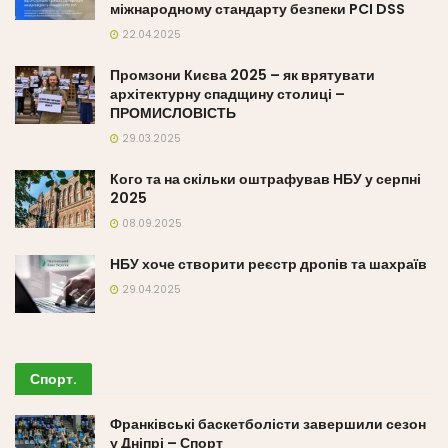
міжнародному стандарту безпеки PCI DSS
22.04.2025
Промзони Києва 2025 – як врятувати
архітектурну спадщину столиці –
ПРОМИСЛОВІСТЬ
29.03.2025
Кого та на скільки оштрафував НБУ у серпні
2025
08.09.2025
НБУ хоче створити реєстр дропів та шахраїв
29.04.2025
Спорт
.
Франківські баскетболісти завершили сезон
у Дніпрі – Спорт