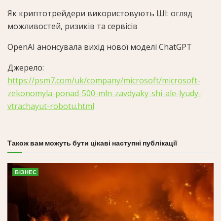
Як криптотрейдери використовують ШІ: огляд
можливостей, ризиків та сервісів
OpenAI анонсувала вихід нової моделі ChatGPT
Джерело:
https://psm7.com/uk/company/microsoft/microsoft-
zekonomyla-ponad-500-mln-zavdyaky-shi-ale-lyudy-
vtrachayut-robotu.html
Також вам можуть бути цікаві наступні публікації
БІЗНЕС