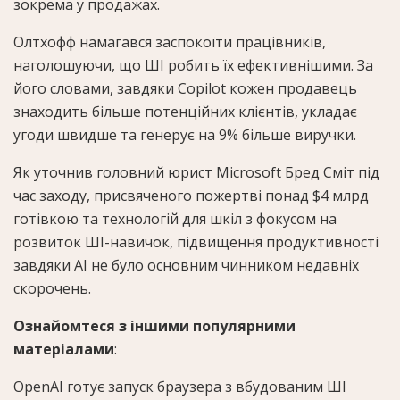
зокрема у продажах.
Олтхофф намагався заспокоїти працівників,
наголошуючи, що ШІ робить їх ефективнішими. За
його словами, завдяки Copilot кожен продавець
знаходить більше потенційних клієнтів, укладає
угоди швидше та генерує на 9% більше виручки.
Як уточнив головний юрист Microsoft Бред Сміт під
час заходу, присвяченого пожертві понад $4 млрд
готівкою та технологій для шкіл з фокусом на
розвиток ШІ-навичок, підвищення продуктивності
завдяки AI не було основним чинником недавніх
скорочень.
Ознайомтеся з іншими популярними
матеріалами
:
OpenAI готує запуск браузера з вбудованим ШІ