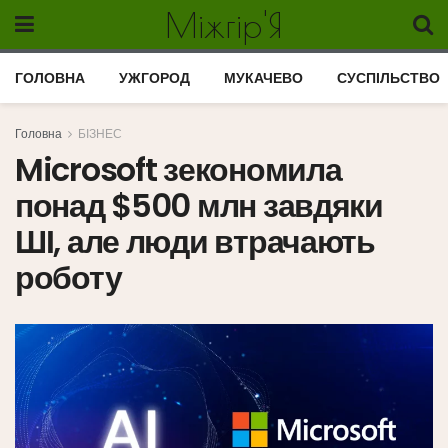
Міжгір'Я
ГОЛОВНА
УЖГОРОД
МУКАЧЕВО
СУСПІЛЬСТВО
Головна
БІЗНЕС
Microsoft зекономила
понад $500 млн завдяки
ШІ, але люди втрачають
роботу