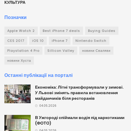
КУЛЬТУРА
Позначки
Apple Watch 2
Best iPhone 7 deals
Buying Guides
CES 2017
iOS 10
iPhone 7
Nintendo Switch
Playstation 4 Pro
Sillicon Valley
новини Сваляви
новини Хуста
Останні публікації на порталі
Економіка: Літні трансформували у зимові.
У Львові змінять правила встановлення
майданчиків біля ресторанів
04.05.2026
В Ужгороді спіймали водія під наркотиками
(ФОТО)
04.05.2026