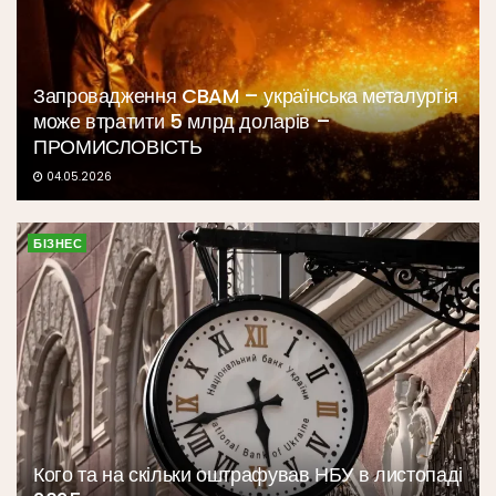
Запровадження CBAM – українська металургія
може втратити 5 млрд доларів –
ПРОМИСЛОВІСТЬ
04.05.2026
БІЗНЕС
Кого та на скільки оштрафував НБУ в листопаді