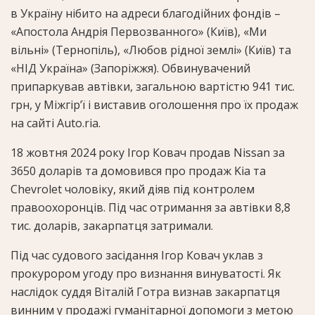
в Україну нібито на адреси благодійних фондів –
«Апостола Андрія Первозванного» (Київ), «Ми
вільні» (Тернопіль), «Любов рідної землі» (Київ) та
«НІД Україна» (Запоріжжя). Обвинувачений
припаркував автівки, загальною вартістю 941 тис.
грн, у Міжгір’ї і виставив оголошення про їх продаж
на сайті Auto.ria.
18 жовтня 2024 року Ігор Ковач продав Nissan за
3650 доларів та домовився про продаж Kia та
Chevrolet чоловіку, який діяв під контролем
правоохоронців. Під час отримання за автівки 8,8
тис. доларів, закарпатця затримали.
Під час судового засідання Ігор Ковач уклав з
прокурором угоду про визнання винуватості. Як
наслідок суддя Віталій Готра визнав закарпатця
винним у продажі гуманітарної допомоги з метою