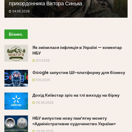
прикордонника Віктора Синька
04.05.2026
Бізнес
.
Як змінилася інфляція в Україні — коментар
НБУ
13.11.2025
Google запустив ШІ-платформу для бізнесу
11.10.2025
Дохід Київстар зріс на тлі виходу на біржу
09.06.2025
НБУ випустив нову пам’ятну монету
«Адміністративне судочинство України»
29.06.2025