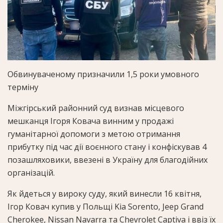
Обвинуваченому призначили 1,5 роки умовного
терміну
Міжгірський районний суд визнав місцевого
мешканця Ігоря Ковача винним у продажі
гуманітарної допомоги з метою отримання
прибутку під час дії воєнного стану і конфіскував 4
позашляховики, ввезені в Україну для благодійних
організацій.
Як йдеться у вироку суду, який винесли 16 квітня,
Ігор Ковач купив у Польщі Kia Sorento, Jeep Grand
Cherokee, Nissan Navarra та Chevrolet Captiva і ввіз їх