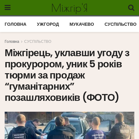
Міжгір'Я
ГОЛОВНА
УЖГОРОД
МУКАЧЕВО
СУСПІЛЬСТВО
Головна
СУСПІЛЬСТВО
Міжгірець, уклавши угоду з
прокурором, уник 5 років
тюрми за продаж
“гуманітарних”
позашляховиків (ФОТО)