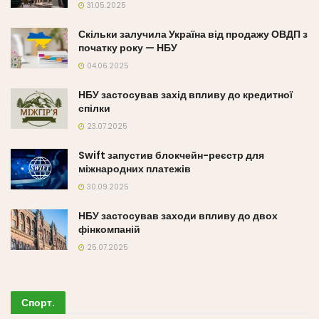
31.05.2025
Скільки залучила Україна від продажу ОВДП з
початку року — НБУ
04.06.2025
НБУ застосував захід впливу до кредитної
спілки
23.07.2025
Swift запустив блокчейн-реєстр для
міжнародних платежів
30.09.2025
НБУ застосував заходи впливу до двох
фінкомпаній
25.07.2025
Спорт
.