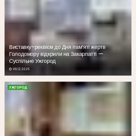
Виставку-реквієм до Дня пам’яті жертв
Голодомору відкрили на Закарпатті —
Суспільне Ужгород
06.12.2025
УЖГОРОД