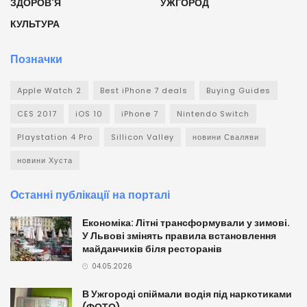
ЗДОРОВ'Я
УЖГОРОД
КУЛЬТУРА
Позначки
Apple Watch 2
Best iPhone 7 deals
Buying Guides
CES 2017
iOS 10
iPhone 7
Nintendo Switch
Playstation 4 Pro
Sillicon Valley
новини Сваляви
новини Хуста
Останні публікації на порталі
Економіка: Літні трансформували у зимові.
У Львові змінять правила встановлення
майданчиків біля ресторанів
04.05.2026
В Ужгороді спіймали водія під наркотиками