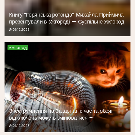
Книгу “Горянська ротонда” Михайла Приймича
презентували в Ужгороді — Суспільне Ужгород
06.12.2025
УЖГОРОД
Знеструмлення на Закарпатті: час та обсяг
відключень можуть змінюватися –
06.12.2025