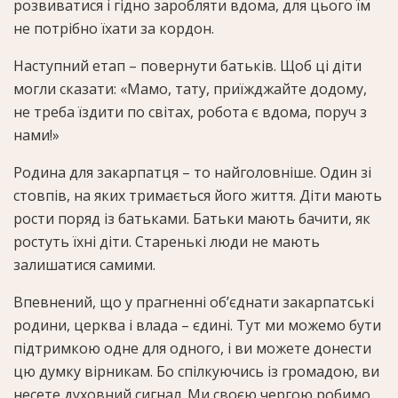
розвиватися і гідно заробляти вдома, для цього їм
не потрібно їхати за кордон.
Наступний етап – повернути батьків. Щоб ці діти
могли сказати: «Мамо, тату, приїжджайте додому,
не треба їздити по світах, робота є вдома, поруч з
нами!»
Родина для закарпатця – то найголовніше. Один зі
стовпів, на яких тримається його життя. Діти мають
рости поряд із батьками. Батьки мають бачити, як
ростуть їхні діти. Старенькі люди не мають
залишатися самими.
Впевнений, що у прагненні об’єднати закарпатські
родини, церква і влада – єдині. Тут ми можемо бути
підтримкою одне для одного, і ви можете донести
цю думку вірникам. Бо спілкуючись із громадою, ви
несете духовний сигнал. Ми своєю чергою робимо