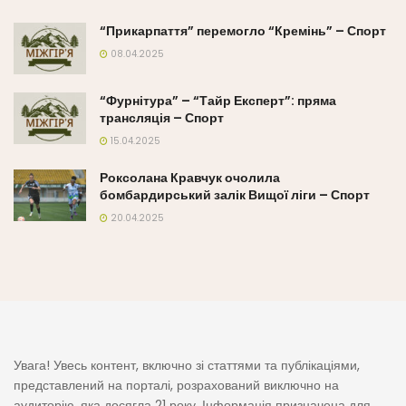
“Прикарпаття” перемогло “Кремінь” – Спорт
08.04.2025
“Фурнітура” – “Тайр Експерт”: пряма
трансляція – Спорт
15.04.2025
Роксолана Кравчук очолила
бомбардирський залік Вищої ліги – Спорт
20.04.2025
Увага! Увесь контент, включно зі статтями та публікаціями,
представлений на порталі, розрахований виключно на
аудиторію, яка досягла 21 року. Інформація призначена для