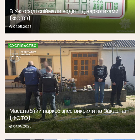
В Ужгороді спіймали водія під наркотиками
(ФОТО)
04.05.2026
СУСПІЛЬСТВО
Масштабний наркобізнес викрили на Закарпатті
(ФОТО)
04.05.2026