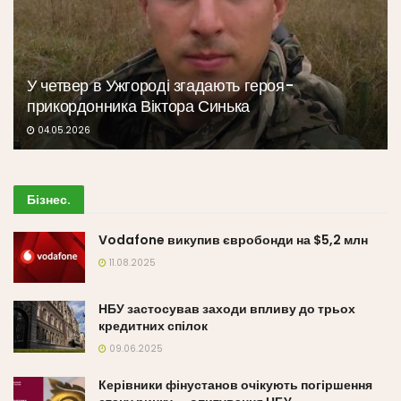
У четвер в Ужгороді згадають героя-
прикордонника Віктора Синька
04.05.2026
Бізнес
.
Vodafone викупив євробонди на $5,2 млн
11.08.2025
НБУ застосував заходи впливу до трьох
кредитних спілок
09.06.2025
Керівники фінустанов очікують погіршення