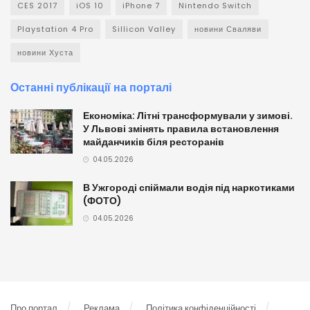
CES 2017
iOS 10
iPhone 7
Nintendo Switch
Playstation 4 Pro
Sillicon Valley
новини Сваляви
новини Хуста
Останні публікації на порталі
Економіка: Літні трансформували у зимові.
У Львові змінять правила встановлення
майданчиків біля ресторанів
04.05.2026
В Ужгороді спіймали водія під наркотиками
(ФОТО)
04.05.2026
Про портал
Реклама
Політика конфіденційності