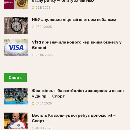
стану ринку — опитування НБУ
29.11.2025
НБУ анулював ліцензії шістьом небанкам
07.04.2025
Visa призначила нового керівника бізнесу у
Європі
28.05.2025
Спорт
.
Франківські баскетболісти завершили сезон
у Дніпрі – Спорт
07.04.2025
Василь Ковальчук потребує допомоги! –
Спорт
30.09.2025