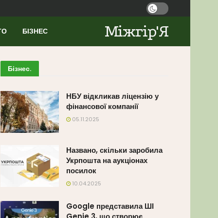
Міжгір'Я
ТО
БІЗНЕС
Бізнес
.
НБУ відкликав ліцензію у
фінансової компанії
05.11.2025
Названо, скільки заробила
Укрпошта на аукціонах
посилок
10.04.2025
Google представила ШІ
Genie 3, що створює