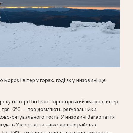
мороз і вітер у горах, тоді як у низовині ще
року на горі Піп Іван Чорногірський хмарно, вітер
вітря -6°C — повідомляють рятувальники
ково-рятувального поста. У низовині Закарпаття
лода: в Ужгороді та навколишніх районах
+7…+9°C, місцями туман та незначна хмарність.