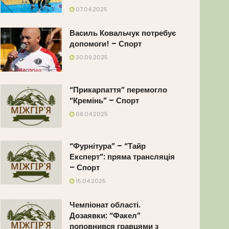
07.04.2025
Василь Ковальчук потребує
допомоги! – Спорт
30.09.2025
“Прикарпаття” перемогло
“Кремінь” – Спорт
08.04.2025
“Фурнітура” – “Тайр
Експерт”: пряма трансляція
– Спорт
15.04.2025
Чемпіонат області.
Дозаявки: “Факел”
поповнився гравцями з