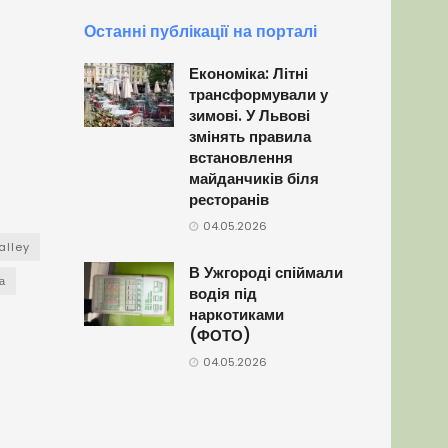
Останні публікації на порталі
Економіка: Літні
трансформували у
зимові. У Львові
змінять правила
встановлення
майданчиків біля
ресторанів
04.05.2026
alley
В Ужгороді спіймали
а
водія під
наркотиками
(ФОТО)
04.05.2026