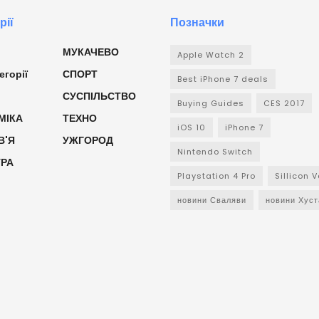
рії
Позначки
МУКАЧЕВО
Apple Watch 2
егорії
СПОРТ
Best iPhone 7 deals
СУСПІЛЬСТВО
Buying Guides
CES 2017
МІКА
ТЕХНО
iOS 10
iPhone 7
В'Я
УЖГОРОД
Nintendo Switch
УРА
Playstation 4 Pro
Sillicon V
новини Сваляви
новини Хуст