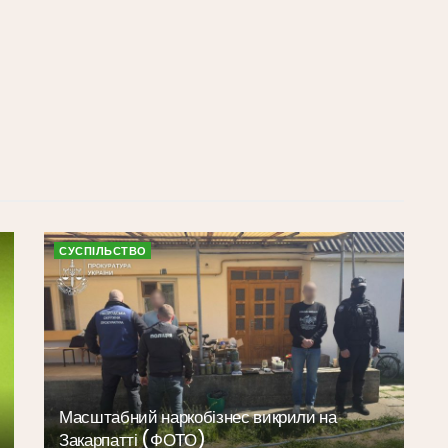
СУСПІЛЬСТВО
Масштабний наркобізнес викрили на
Закарпатті (ФОТО)