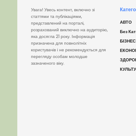
Катего
Увага! Увесь контент, включно зі
статтями та публікаціями,
АВТО
представлений на порталі,
розрахований виключно на аудиторію,
Без Кат
яка досягла 21 року. Інформація
БІЗНЕС
призначена для повнолітніх
користувачів і не рекомендується для
ЕКОНО
перегляду особам молодше
ЗДОРО
зазначеного віку.
КУЛЬТ