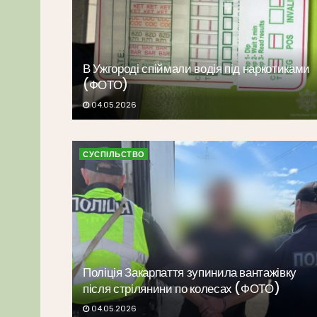
В Ужгороді спіймали водія під наркотиками
(ФОТО)
04.05.2026
СУСПІЛЬСТВО
Поліція Закарпаття зупинила вантажівку
після стрілянини по колесах (ФОТО)
04.05.2026