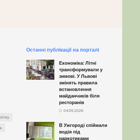
Останні публікації на порталі
Економіка: Літні
трансформували у
зимові. У Львові
змінять правила
встановлення
майданчиків біля
ресторанів
04.05.2026
alley
В Ужгороді спіймали
а
водія під
наркотиками