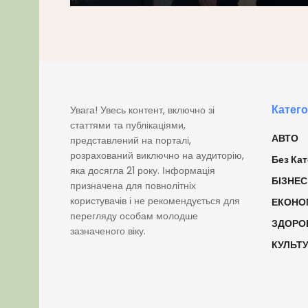
Катего
Увага! Увесь контент, включно зі
статтями та публікаціями,
АВТО
представлений на порталі,
розрахований виключно на аудиторію,
Без Кат
яка досягла 21 року. Інформація
БІЗНЕС
призначена для повнолітніх
користувачів і не рекомендується для
ЕКОНО
перегляду особам молодше
ЗДОРО
зазначеного віку.
КУЛЬТ