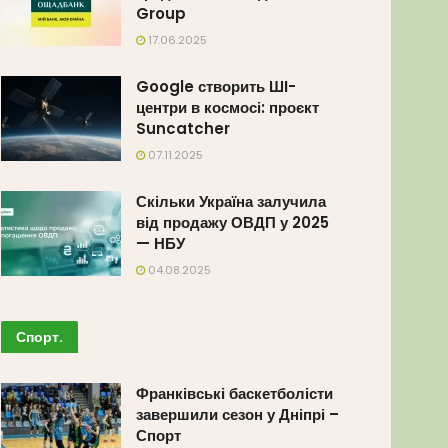
Group
17.06.2025
Google створить ШІ-
центри в космосі: проєкт
Suncatcher
07.11.2025
Скільки Україна залучила
від продажу ОВДП у 2025
— НБУ
04.08.2025
Спорт
.
Франківські баскетболісти
завершили сезон у Дніпрі –
Спорт