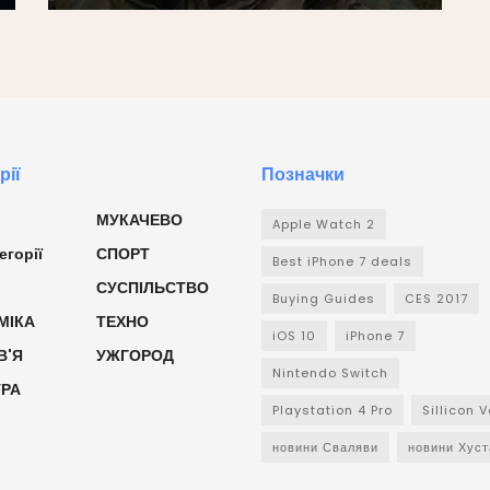
рії
Позначки
МУКАЧЕВО
Apple Watch 2
егорії
СПОРТ
Best iPhone 7 deals
СУСПІЛЬСТВО
Buying Guides
CES 2017
МІКА
ТЕХНО
iOS 10
iPhone 7
В'Я
УЖГОРОД
Nintendo Switch
УРА
Playstation 4 Pro
Sillicon V
новини Сваляви
новини Хуст