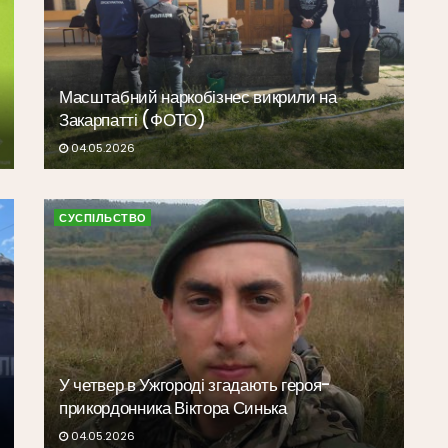
Масштабний наркобізнес викрили на
Закарпатті (ФОТО)
04.05.2026
СУСПІЛЬСТВО
У четвер в Ужгороді згадають героя-
прикордонника Віктора Синька
04.05.2026