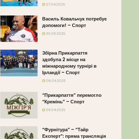
07.04.2025
Василь Ковальчук потребує
допомоги! – Спорт
30.09.2025
Збірна Прикарпаття
здобула 2 місце на
міжнародному турнірі в
Ірландії – Спорт
06.04.2025
“Прикарпаття” перемогло
“Кремінь” – Спорт
08.04.2025
“Фурнітура” – “Тайр
Експерт”: пряма трансляція