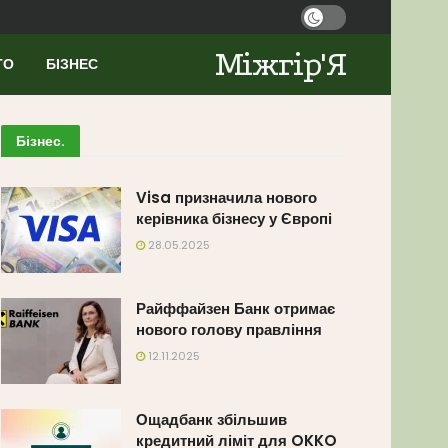
Міжгір'Я
ТО
БІЗНЕС
Бізнес
.
Visa призначила нового
керівника бізнесу у Європі
28.05.2025
Райффайзен Банк отримає
нового голову правління
12.11.2025
Ощадбанк збільшив
кредитний ліміт для OKKO