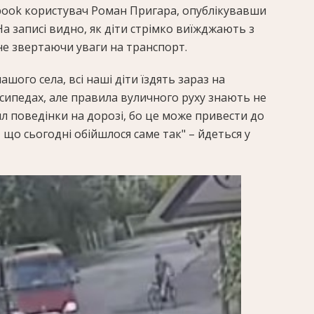
book користувач Роман Пригара, опублікувавши
а записі видно, як діти стрімко виїжджають з
не звертаючи уваги на транспорт.
шого села, всі наші діти їздять зараз на
сипедах, але правила вуличного руху знають не
вил поведінки на дорозі, бо це може привести до
, що сьогодні обійшлося саме так" – йдеться у