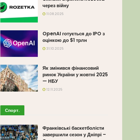
через війну
11.08.2025
OpenAI готується до IPO з
оцінкою до $1 трлн
31.10.2025
Як змінився фінансовий
ринок України у жовтні 2025
— НБУ
12.11.2025
Спорт
.
Франківські баскетболісти
завершили сезон у Дніпрі –