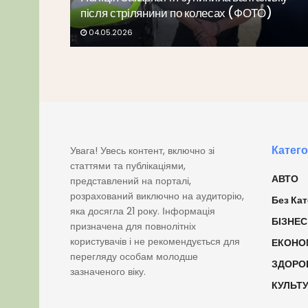
після стрілянини по колесах (ФОТО)
04.05.2026
Катего
Увага! Увесь контент, включно зі
статтями та публікаціями,
АВТО
представлений на порталі,
розрахований виключно на аудиторію,
Без Кат
яка досягла 21 року. Інформація
БІЗНЕС
призначена для повнолітніх
користувачів і не рекомендується для
ЕКОНО
перегляду особам молодше
ЗДОРО
зазначеного віку.
КУЛЬТ