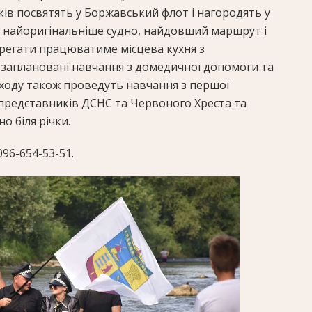
ків посвятять у Боржавський флот і нагородять у
, найоригінальніше судно, найдовший маршрут і
 регати працюватиме місцева кухня з
заплановані навчання з домедичної допомоги та
заходу також проведуть навчання з першої
 представників ДСНС та Червоного Хреста та
о біля річки.
96-654-53-51.