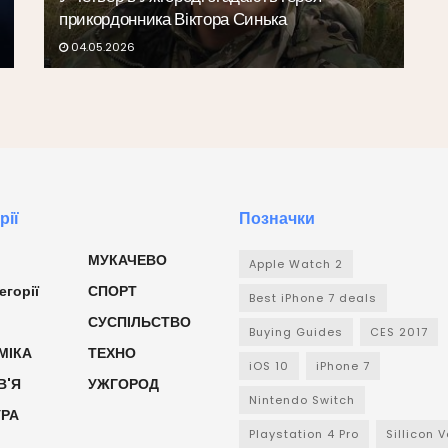
прикордонника Віктора Синька
04.05.2026
рії
Позначки
МУКАЧЕВО
Apple Watch 2
егорії
СПОРТ
Best iPhone 7 deals
СУСПІЛЬСТВО
Buying Guides
CES 2017
МІКА
ТЕХНО
iOS 10
iPhone 7
В'Я
УЖГОРОД
Nintendo Switch
УРА
Playstation 4 Pro
Sillicon V