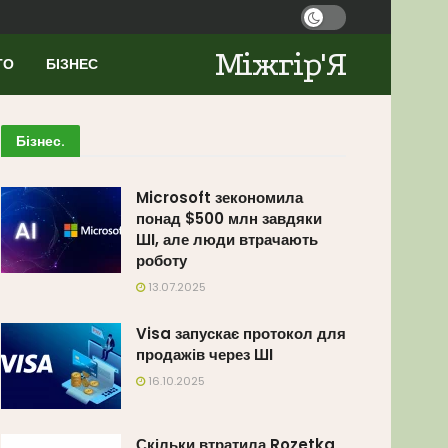
Міжгір'Я
ТО
БІЗНЕС
Бізнес
.
Microsoft зекономила
понад $500 млн завдяки
ШІ, але люди втрачають
роботу
13.07.2025
Visa запускає протокол для
продажів через ШІ
16.10.2025
Скільки втратила Rozetka