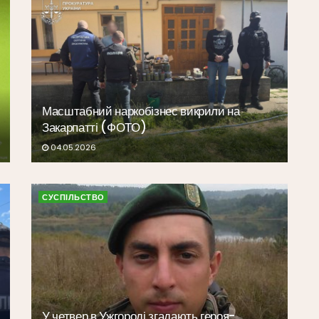
Масштабний наркобізнес викрили на
Закарпатті (ФОТО)
04.05.2026
СУСПІЛЬСТВО
У четвер в Ужгороді згадають героя-