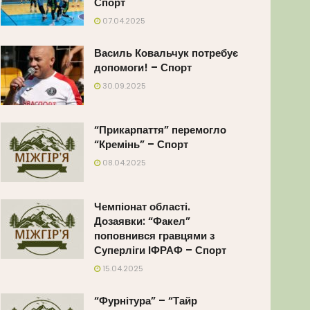
Спорт
07.04.2025
Василь Ковальчук потребує
допомоги! – Спорт
30.09.2025
“Прикарпаття” перемогло
“Кремінь” – Спорт
08.04.2025
Чемпіонат області.
Дозаявки: “Факел”
поповнився гравцями з
Суперліги ІФРАФ – Спорт
15.04.2025
“Фурнітура” – “Тайр