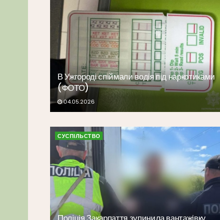
В Ужгороді спіймали водія під наркотиками
(ФОТО)
04.05.2026
СУСПІЛЬСТВО
Поліція Закарпаття зупинила вантажівку