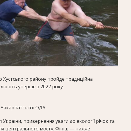
ово Хустського району пройде традиційна
влюють уперше з 2022 року.
в Закарпатської ОДА
України, привернення уваги до екології річок та
біля центрального мосту. Фініш — нижче