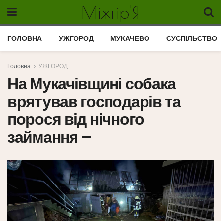
Міжгір'Я
ГОЛОВНА
УЖГОРОД
МУКАЧЕВО
СУСПІЛЬСТВО
Головна
УЖГОРОД
На Мукачівщині собака
врятував господарів та
порося від нічного
займання –