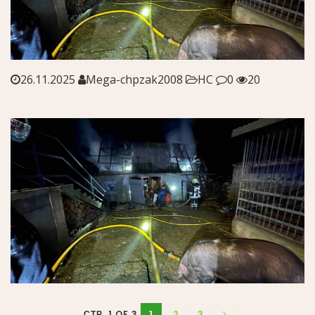
26.11.2025
Mega-chpzak2008
НС
0
20
1
2
3
СТР. 1 OF 3