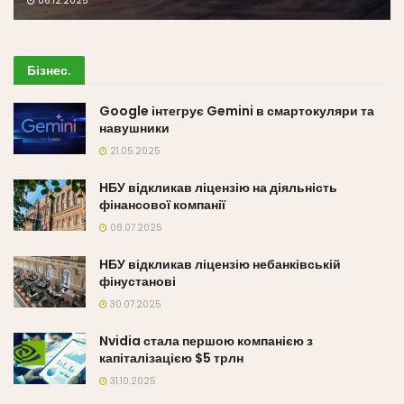
06.12.2025
Бізнес
.
Google інтегрує Gemini в смартокуляри та
навушники
21.05.2025
НБУ відкликав ліцензію на діяльність
фінансової компанії
08.07.2025
НБУ відкликав ліцензію небанківській
фінустанові
30.07.2025
Nvidia стала першою компанією з
капіталізацією $5 трлн
31.10.2025