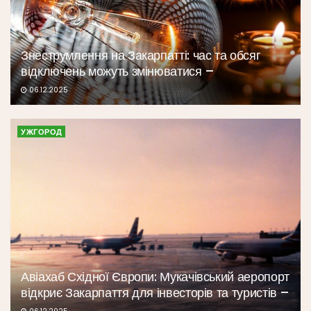
Знеструмлення на Закарпатті: час та обсяг
відключень можуть змінюватися –
06.12.2025
УЖГОРОД
Авіахаб Східної Європи: Мукачівський аеропорт
відкриє Закарпаття для інвесторів та туристів –