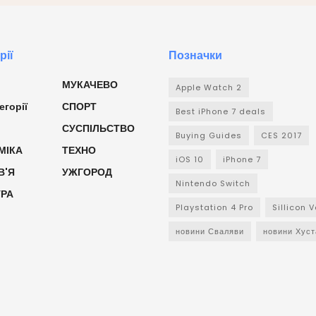
рії
Позначки
МУКАЧЕВО
Apple Watch 2
егорії
СПОРТ
Best iPhone 7 deals
СУСПІЛЬСТВО
Buying Guides
CES 2017
МІКА
ТЕХНО
iOS 10
iPhone 7
В'Я
УЖГОРОД
Nintendo Switch
УРА
Playstation 4 Pro
Sillicon V
новини Сваляви
новини Хуст