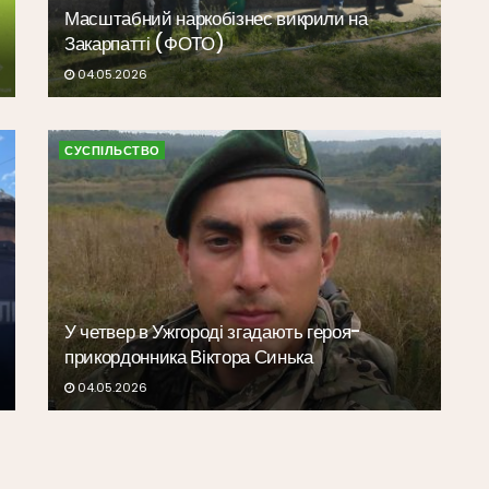
Масштабний наркобізнес викрили на
Закарпатті (ФОТО)
04.05.2026
СУСПІЛЬСТВО
У четвер в Ужгороді згадають героя-
прикордонника Віктора Синька
04.05.2026