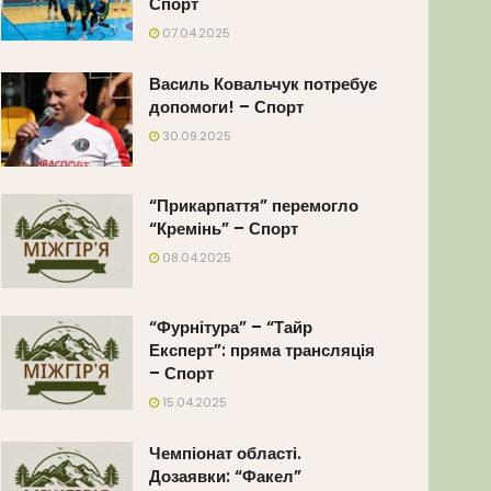
Спорт
07.04.2025
Василь Ковальчук потребує
допомоги! – Спорт
30.09.2025
“Прикарпаття” перемогло
“Кремінь” – Спорт
08.04.2025
“Фурнітура” – “Тайр
Експерт”: пряма трансляція
– Спорт
15.04.2025
Чемпіонат області.
Дозаявки: “Факел”