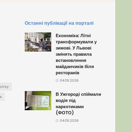
Останні публікації на порталі
Економіка: Літні
трансформували у
зимові. У Львові
змінять правила
встановлення
майданчиків біля
ресторанів
04.05.2026
alley
В Ужгороді спіймали
а
водія під
наркотиками
(ФОТО)
04.05.2026