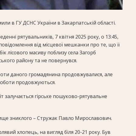
ли в ГУ ДСНС України в Закарпатській області.
денні рятувальників, 7 квітня 2025 року, о 13:45,
овідомлення від місцевої мешканки про те, що її
у бік лісового масиву поблизу села Загорб
ького району та не повернувся.
оботи даного громадянина продовжувалися, але
роботи продовжуються.
т залучається гірське пошуково-рятувальне
ище зниклого – Стружак Павло Мирославович.
рлявий хлопець, на вигляд біля 20-21 року. Був