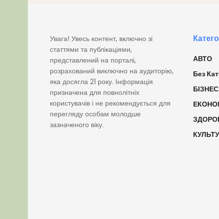
Катего
Увага! Увесь контент, включно зі
статтями та публікаціями,
АВТО
представлений на порталі,
розрахований виключно на аудиторію,
Без Кат
яка досягла 21 року. Інформація
БІЗНЕС
призначена для повнолітніх
користувачів і не рекомендується для
ЕКОНО
перегляду особам молодше
ЗДОРО
зазначеного віку.
КУЛЬТ