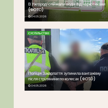
В Ужгороді спіймали водія під наркотиками
(ФОТО)
04.05.2026
СУСПІЛЬСТВО
Поліція Закарпаття зупинила вантажівку
після стрілянини по колесах (ФОТО)
04.05.2026