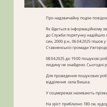
Про надзвичайну подію повідоми
Як йдеться в інформаційному зве
до Служби порятунку надійшло п
син, 2000 р.н., 06.04.2025 пішов 
Ставненської громади Ужгородс
08.04.2025 до 19:00 пошукові р
людину не знайдено. Сьогодні 
Для проведення пошукових робі
відділення села Вишка.
У соцмережах називають прізв
На зріст приблизно 180 см, худо