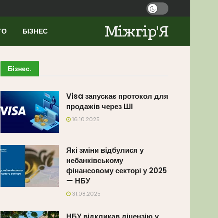
Міжгір'Я
ТО
БІЗНЕС
Бізнес
.
Visa запускає протокол для
продажів через ШІ
16.10.2025
Які зміни відбулися у
небанківському
фінансовому секторі у 2025
— НБУ
31.08.2025
НБУ відкликав ліцензію у