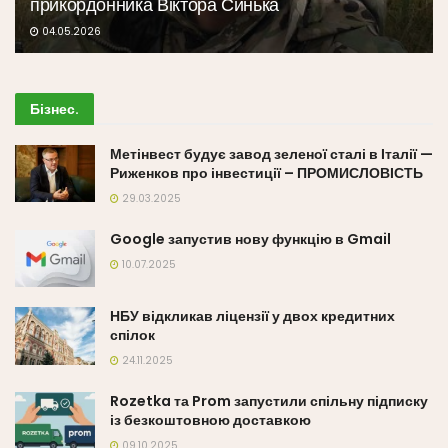
прикордонника Віктора Синька
04.05.2026
Бізнес
.
Метінвест будує завод зеленої сталі в Італії —
Риженков про інвестиції – ПРОМИСЛОВІСТЬ
29.03.2025
Google запустив нову функцію в Gmail
10.07.2025
НБУ відкликав ліцензії у двох кредитних
спілок
24.11.2025
Rozetka та Prom запустили спільну підписку
із безкоштовною доставкою
09.10.2025