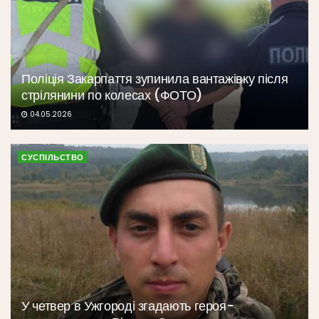
Поліція Закарпаття зупинила вантажівку після
стрілянини по колесах (ФОТО)
04.05.2026
СУСПІЛЬСТВО
У четвер в Ужгороді згадають героя-