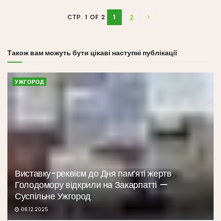
1
2
СТР. 1 OF 2
Також вам можуть бути цікаві наступні публікації
УЖГОРОД
Виставку-реквієм до Дня пам’яті жертв
Голодомору відкрили на Закарпатті —
Суспільне Ужгород
06.12.2025