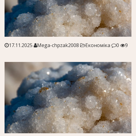
17.11.2025
Mega-chpzak2008
Економіка
0
9