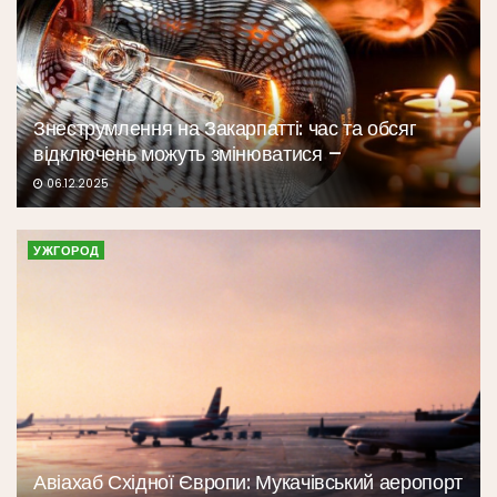
Знеструмлення на Закарпатті: час та обсяг
відключень можуть змінюватися –
06.12.2025
УЖГОРОД
Авіахаб Східної Європи: Мукачівський аеропорт