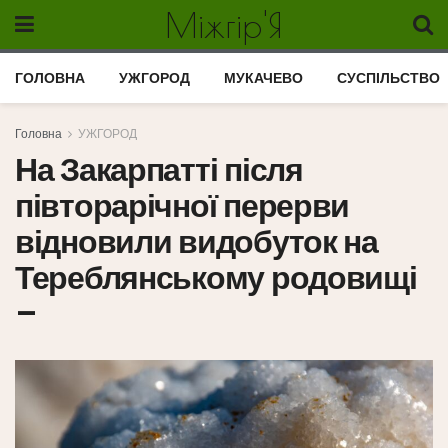
Міжгір'Я
ГОЛОВНА
УЖГОРОД
МУКАЧЕВО
СУСПІЛЬСТВО
Головна
УЖГОРОД
На Закарпатті після
півторарічної перерви
відновили видобуток на
Тереблянському родовищі
–