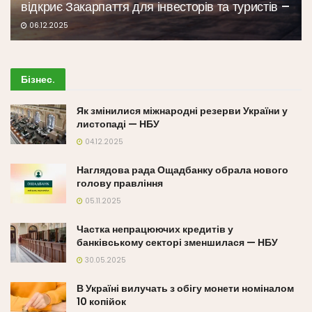
відкриє Закарпаття для інвесторів та туристів –
06.12.2025
Бізнес
.
Як змінилися міжнародні резерви України у
листопаді — НБУ
04.12.2025
Наглядова рада Ощадбанку обрала нового
голову правління
05.11.2025
Частка непрацюючих кредитів у
банківському секторі зменшилася — НБУ
30.05.2025
В Україні вилучать з обігу монети номіналом
10 копійок