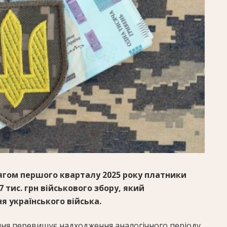
тягом першого кварталу 2025 року платники
 тис. грн військового збору, який
я українського війська.
ння перевищує надходження аналогічного періоду