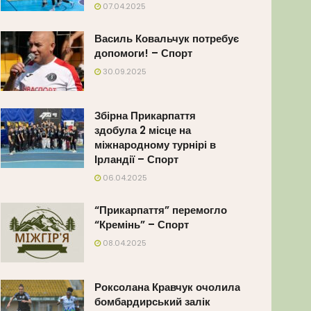
07.04.2025
Василь Ковальчук потребує
допомоги! – Спорт
30.09.2025
Збірна Прикарпаття
здобула 2 місце на
міжнародному турнірі в
Ірландії – Спорт
06.04.2025
“Прикарпаття” перемогло
“Кремінь” – Спорт
08.04.2025
Роксолана Кравчук очолила
бомбардирський залік