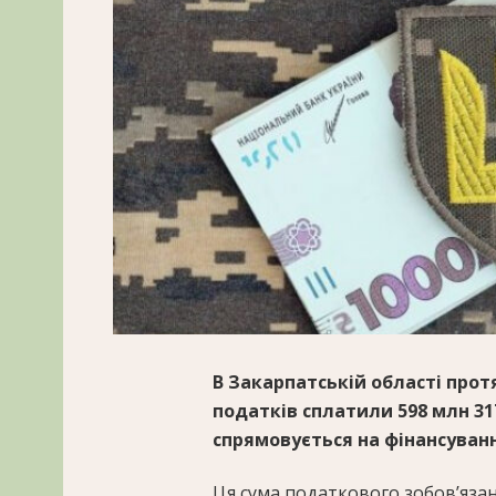
В Закарпатській області про
податків сплатили 598 млн 317
спрямовується на фінансуванн
Ця сума податкового зобов’яза