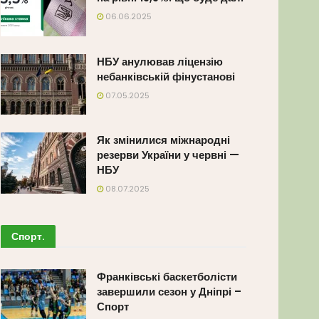
06.06.2025
НБУ анулював ліцензію
небанківській фінустанові
07.05.2025
Як змінилися міжнародні
резерви України у червні —
НБУ
08.07.2025
Спорт
.
Франківські баскетболісти
завершили сезон у Дніпрі –
Спорт