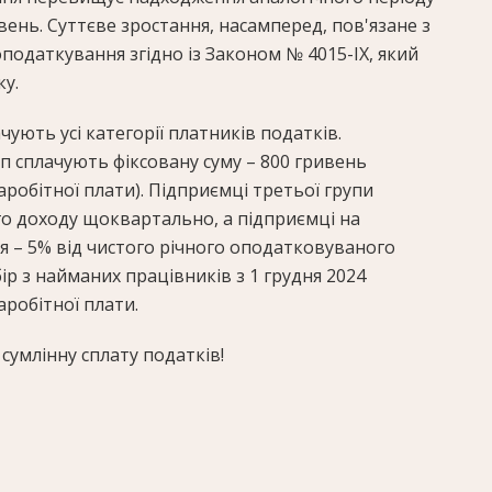
вень. Суттєве зростання, насамперед, пов'язане з
одаткування згідно із Законом № 4015-IX, який
ку.
чують усі категорії платників податків.
уп сплачують фіксовану суму – 800 гривень
аробітної плати). Підприємці третьої групи
о доходу щоквартально, а підприємці на
я – 5% від чистого річного оподатковуваного
бір з найманих працівників з 1 грудня 2024
аробітної плати.
сумлінну сплату податків!