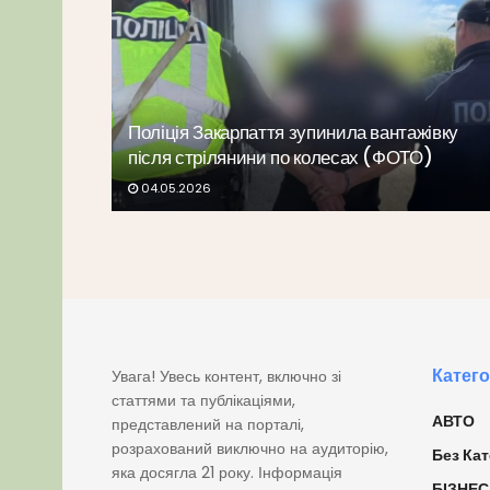
Поліція Закарпаття зупинила вантажівку
після стрілянини по колесах (ФОТО)
04.05.2026
Катего
Увага! Увесь контент, включно зі
статтями та публікаціями,
АВТО
представлений на порталі,
розрахований виключно на аудиторію,
Без Кат
яка досягла 21 року. Інформація
БІЗНЕС