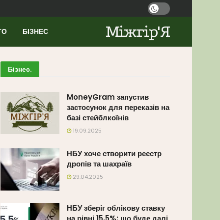
Міжгір'Я
ТО
БІЗНЕС
Бізнес
.
MoneyGram запустив
застосунок для переказів на
базі стейблкоїнів
19.09.2025
НБУ хоче створити реєстр
дропів та шахраїв
29.04.2025
НБУ зберіг облікову ставку
на рівні 15,5%: що буде далі