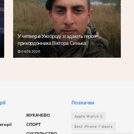
У четвер в Ужгороді згадають героя-
прикордонника Віктора Синька
04.05.2026
рії
Позначки
МУКАЧЕВО
Apple Watch 2
егорії
СПОРТ
Best iPhone 7 deals
СУСПІЛЬСТВО