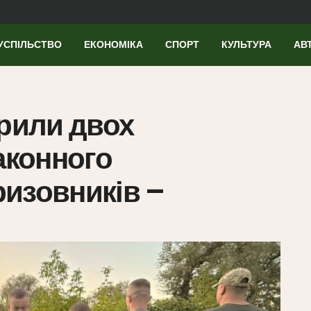
УСПІЛЬСТВО
ЕКОНОМІКА
СПОРТ
КУЛЬТУРА
АВ
крили двох
аконного
изовників –