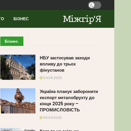
Міжгір'Я
ТО
БІЗНЕС
Бізнес
.
НБУ застосував заходи
впливу до трьох
фінустанов
04.06.2025
Україна планує заборонити
експорт металобрухту до
кінця 2025 року –
ПРОМИСЛОВІСТЬ
09.04.2025