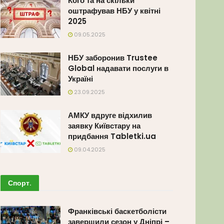
Кого та на скільки
оштрафував НБУ у квітні
2025
09.05.2025
НБУ заборонив Trustee
Global надавати послуги в
Україні
23.09.2025
АМКУ вдруге відхилив
заявку Київстару на
придбання Tabletki.ua
09.04.2025
Спорт
.
Франківські баскетболісти
завершили сезон у Дніпрі –