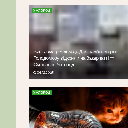
УЖГОРОД
Виставку-реквієм до Дня пам’яті жертв
Голодомору відкрили на Закарпатті —
Суспільне Ужгород
06.12.2025
УЖГОРОД