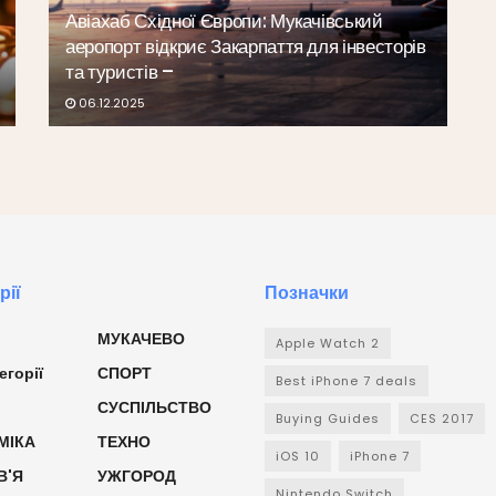
Авіахаб Східної Європи: Мукачівський
аеропорт відкриє Закарпаття для інвесторів
та туристів –
06.12.2025
рії
Позначки
МУКАЧЕВО
Apple Watch 2
егорії
СПОРТ
Best iPhone 7 deals
СУСПІЛЬСТВО
Buying Guides
CES 2017
МІКА
ТЕХНО
iOS 10
iPhone 7
В'Я
УЖГОРОД
Nintendo Switch