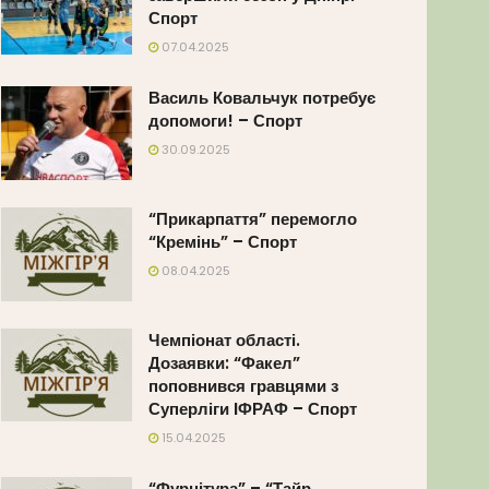
Спорт
07.04.2025
Василь Ковальчук потребує
допомоги! – Спорт
30.09.2025
“Прикарпаття” перемогло
“Кремінь” – Спорт
08.04.2025
Чемпіонат області.
Дозаявки: “Факел”
поповнився гравцями з
Суперліги ІФРАФ – Спорт
15.04.2025
“Фурнітура” – “Тайр