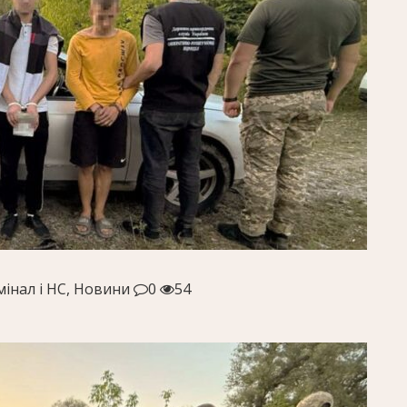
інал і НС, Новини
0
54