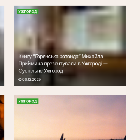
УЖГОРОД
Книгу “Горянська ротонда” Михайла
Приймича презентували в Ужгороді —
Суспільне Ужгород
06.12.2025
УЖГОРОД