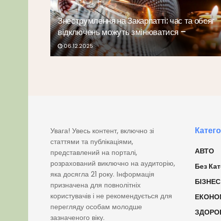
Знеструмлення на Закарпатті: час та обсяг
відключень можуть змінюватися –
06.12.2025
Катего
Увага! Увесь контент, включно зі
статтями та публікаціями,
АВТО
представлений на порталі,
розрахований виключно на аудиторію,
Без Кат
яка досягла 21 року. Інформація
БІЗНЕС
призначена для повнолітніх
користувачів і не рекомендується для
ЕКОНО
перегляду особам молодше
ЗДОРО
зазначеного віку.