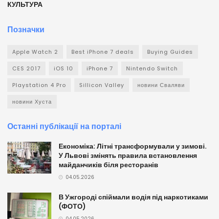
КУЛЬТУРА
Позначки
Apple Watch 2
Best iPhone 7 deals
Buying Guides
CES 2017
iOS 10
iPhone 7
Nintendo Switch
Playstation 4 Pro
Sillicon Valley
новини Сваляви
новини Хуста
Останні публікації на порталі
Економіка: Літні трансформували у зимові.
У Львові змінять правила встановлення
майданчиків біля ресторанів
04.05.2026
В Ужгороді спіймали водія під наркотиками
(ФОТО)
04.05.2026