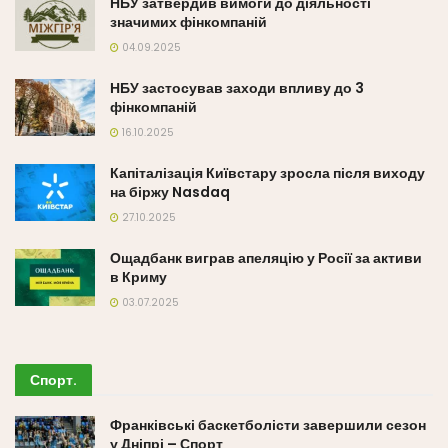
НБУ затвердив вимоги до діяльності
значимих фінкомпаній
04.09.2025
НБУ застосував заходи впливу до 3
фінкомпаній
16.10.2025
Капіталізація Київстару зросла після виходу
на біржу Nasdaq
27.10.2025
Ощадбанк виграв апеляцію у Росії за активи
в Криму
03.07.2025
Спорт
.
Франківські баскетболісти завершили сезон
у Дніпрі – Спорт