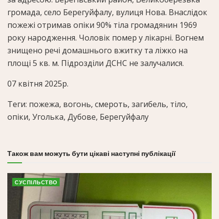
громада, село Берегуйфалу, вулиця Нова. Внаслідок
пожежі отримав опіки 90% тіла громадянин 1969
року народження. Чоловік помер у лікарні. Вогнем
знищено речі домашнього вжитку та ліжко на
площі 5 кв. м. Підрозділи ДСНС не залучалися.
07 квітня 2025р.
Теги: пожежа, вогонь, смероть, загибель, тіло,
опіки, Уголька, Дубове, Берегуйфалу
Також вам можуть бути цікаві наступні публікації
СУСПІЛЬСТВО