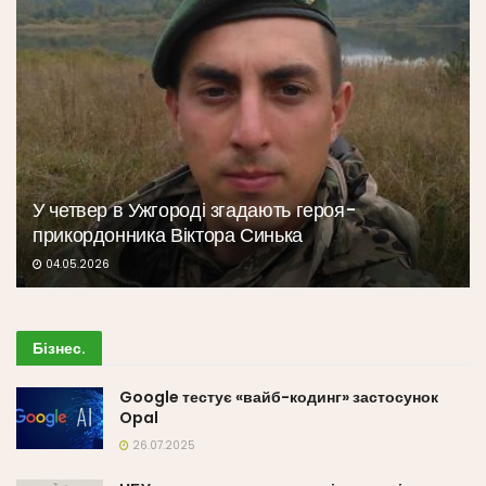
У четвер в Ужгороді згадають героя-
прикордонника Віктора Синька
04.05.2026
Бізнес
.
Google тестує «вайб-кодинг» застосунок
Opal
26.07.2025