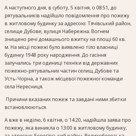
А наступного дня, в суботу, 5 квітня, о 08:51, до
рятувальників надійшло повідомлення про пожежу
в житловому будинку за адресою: Тячівський район,
селище Дубове, вулиця Набережна. Вогнем
знищено речі домашнього вжитку на площі 60 кв.
м. На місці пожежі було виявлено тіло власниці
будинку 1948 року народження. До гасіння
залучались три одиниці техніки від державних
пожежно-рятувальних частин селищ Дубове та
Усть-Чорна, а також місцевої пожежної команди
села Нересниця.
Причини вказаних пожеж та завдані ними збитки
встановлюються.
А вже в неділю, 6 квітня, о 14:20, надійшла заява про
пожежу, яка виникла о 13:00 в житловому будинку,
за адресою: Берегівський район, Великоберезька