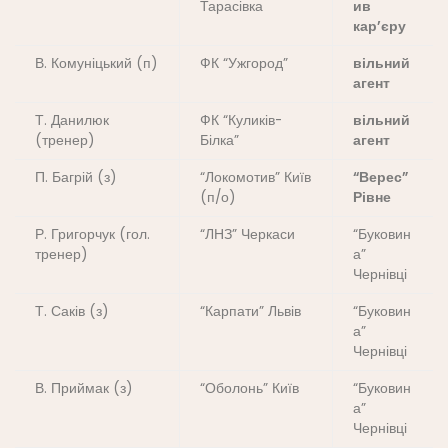
Тарасівка
ив
кар’єру
В. Комуніцький (п)
ФК “Ужгород”
вільний
агент
Т. Данилюк
ФК “Куликів-
вільний
(тренер)
Білка”
агент
П. Багрій (з)
“Локомотив” Київ
“Верес”
(п/о)
Рівне
Р. Григорчук (гол.
“ЛНЗ” Черкаси
“Буковин
тренер)
а”
Чернівці
Т. Саків (з)
“Карпати” Львів
“Буковин
а”
Чернівці
В. Приймак (з)
“Оболонь” Київ
“Буковин
а”
Чернівці