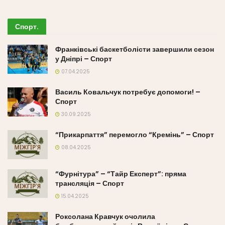
Спорт
.
Франківські баскетболісти завершили сезон
у Дніпрі – Спорт
07.04.2025
Василь Ковальчук потребує допомоги! –
Спорт
30.09.2025
“Прикарпаття” перемогло “Кремінь” – Спорт
08.04.2025
“Фурнітура” – “Тайр Експерт”: пряма
трансляція – Спорт
15.04.2025
Роксолана Кравчук очолила