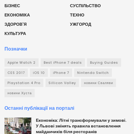
БІЗНЕС
СУСПІЛЬСТВО
ЕКОНОМІКА
ТЕХНО
ЗДОРОВ'Я
УЖГОРОД
КУЛЬТУРА
Позначки
Apple Watch 2
Best iPhone 7 deals
Buying Guides
CES 2017
iOS 10
iPhone 7
Nintendo Switch
Playstation 4 Pro
Sillicon Valley
новини Сваляви
новини Хуста
Останні публікації на порталі
Економіка: Літні трансформували у зимові.
У Львові змінять правила встановлення
майданчиків біля ресторанів