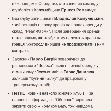
виконавцями. Серед тих, хто залишив команду і
футболіст з Коломийщини
Ернест Романчук
;
Без клубу залишився і
Владислав Комуніцький
,
який останніх півроку провів на правах оренди у
складі “Реал Фарми”. Після завершення оренди
стало відомо, що клуб, якому належать права на
гравця “Ужгород” вирішив не продовжувати з ним
контракт;
Захисник
Павло Багрій
повернувся до
рівненського “Вереса” після піврічної оренди у
столичному “Локомотиві”, а
Тарас Данилюк
залишив “Куликів-Білку”, де працював у
тренерському штабі;
Невтіші новини навколо жіночих клубів – за
наявною інформацією “Оболонь” вирішила
закрити свою жіночу команду, тож невідома