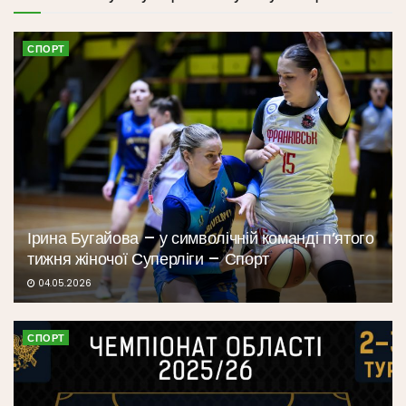
СПОРТ
Ірина Бугайова – у символічній команді п’ятого
тижня жіночої Суперліги – Спорт
04.05.2026
СПОРТ