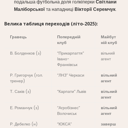
подальша футбольна доля голкіперки
Світлани
Маліборської
та нападниці
Вікторії Серемчук
.
Велика таблиця переходів (літо-2025):
Гравець
Попередній
Майбут
клуб
ній клуб
В. Болденков (з)
“Прикарпаття”
вільний
Івано-
агент
Франківськ
Р. Григорчук (гол.
“ЛНЗ” Черкаси
вільний
тренер)
агент
Т. Саків (з)
“Карпати” Львів
вільний
агент
Е. Романчук (з)
“Агробізнес”
вільний
Волочиськ
агент
Р. Дебелко (н)
“ЮКСА”
заверш