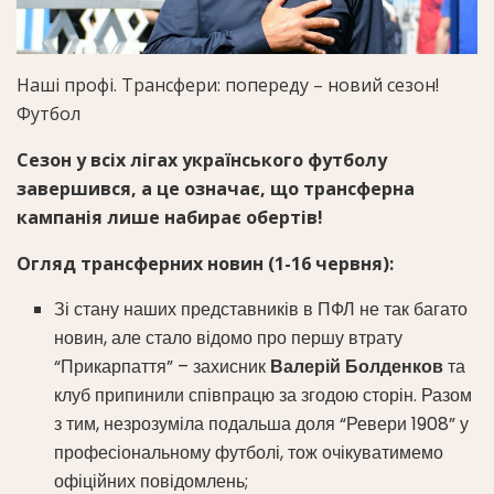
Наші профі. Трансфери: попереду – новий сезон!
Футбол
Сезон у всіх лігах українського футболу
завершився, а це означає, що трансферна
кампанія лише набирає обертів!
Огляд трансферних новин (1-16 червня):
Зі стану наших представників в ПФЛ не так багато
новин, але стало відомо про першу втрату
“Прикарпаття” – захисник
Валерій Болденков
та
клуб припинили співпрацю за згодою сторін. Разом
з тим, незрозуміла подальша доля “Ревери 1908” у
професіональному футболі, тож очікуватимемо
офіційних повідомлень;