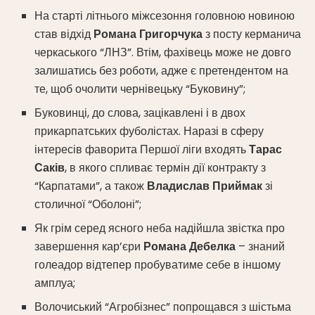
На старті літнього міжсезоння головною новиною
став відхід
Романа Григорчука
з посту керманича
черкаського “ЛНЗ”. Втім, фахівець може не довго
залишатись без роботи, адже є претендентом на
те, щоб очолити чернівецьку “Буковину”;
Буковинці, до слова, зацікавлені і в двох
прикарпатських фуболістах. Наразі в сферу
інтересів фаворита Першої ліги входять
Тарас
Саків
, в якого спливає термін дії контракту з
“Карпатами”, а також
Владислав Приймак
зі
столичної “Оболоні”;
Як грім серед ясного неба надійшла звістка про
завершення кар’єри
Романа Дебелка
– знаний
голеадор відтепер пробуватиме себе в іншому
амплуа;
Волочиський “Агробізнес” попрощався з шістьма