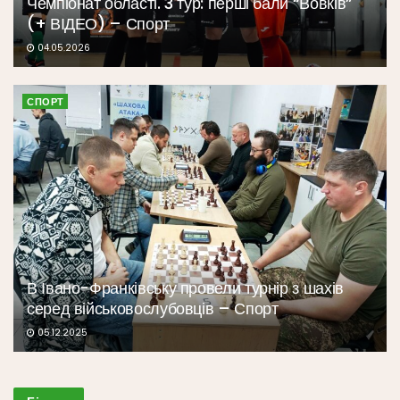
Чемпіонат області. 3 тур: перші бали “Вовків”
(+ ВІДЕО) – Спорт
04.05.2026
СПОРТ
В Івано-Франківську провели турнір з шахів
серед військовослубовців – Спорт
05.12.2025