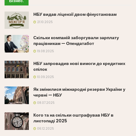
Бізнес
.
НБУ видав ліцензії двом фінустановам
21.10.2025
Скільки компаній заборгували зарплату
працівникам — Опендатабот
19.08.2025
НБУ запровадив нові вимоги до кредитних
спілок
10.09.2025
Як змінилися міжнародні резерви України у
червні — НБУ
08.07.2025
Кого та на скільки оштрафував НБУ в
листопаді 2025
06.12.2025