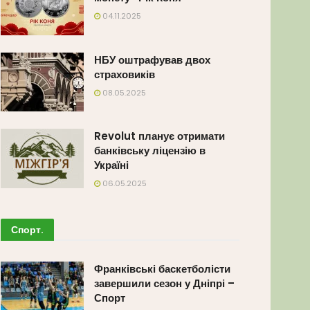
04.11.2025
НБУ оштрафував двох
страховиків
08.05.2025
Revolut планує отримати
банківську ліцензію в
Україні
06.05.2025
Спорт
.
Франківські баскетболісти
завершили сезон у Дніпрі –
Спорт