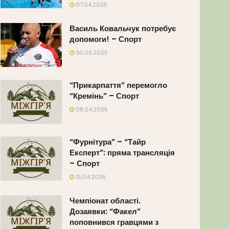
07.04.2025
Василь Ковальчук потребує
допомоги! – Спорт
30.09.2025
“Прикарпаття” перемогло
“Кремінь” – Спорт
08.04.2025
“Фурнітура” – “Тайр
Експерт”: пряма трансляція
– Спорт
15.04.2025
Чемпіонат області.
Дозаявки: “Факел”
поповнився гравцями з