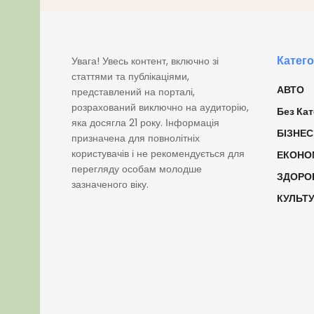
Катего
Увага! Увесь контент, включно зі
статтями та публікаціями,
АВТО
представлений на порталі,
розрахований виключно на аудиторію,
Без Кат
яка досягла 21 року. Інформація
БІЗНЕС
призначена для повнолітніх
користувачів і не рекомендується для
ЕКОНО
перегляду особам молодше
ЗДОРО
зазначеного віку.
КУЛЬТ