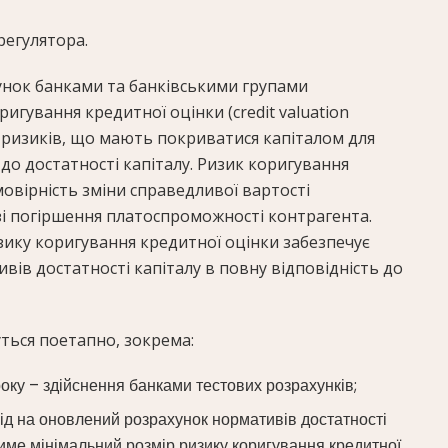
регулятора.
нок банками та банківськими групами
игування кредитної оцінки (сredit valuation
 з ризиків, що мають покриватися капіталом для
о достатності капіталу. Ризик коригування
овірність зміни справедливої вартості
зі погіршення платоспроможності контрагента.
ку коригування кредитної оцінки забезпечує
ів достатності капіталу в повну відповідність до
ься поетапно, зокрема:
року – здійснення банками тестових розрахунків;
хід на оновлений розрахунок нормативів достатності
тиме мінімальний розмір ризику коригування кредитної