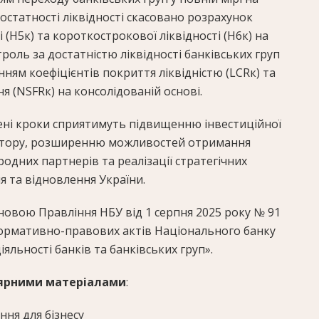
остатності ліквідності скасовано розрахунок
 (Н5к) та короткострокової ліквідності (Н6к) на
троль за достатністю ліквідності банківських груп
ням коефіцієнтів покриття ліквідністю (LCRк) та
я (NSFRк) на консолідованій основі.
чені кроки сприятимуть підвищенню інвестиційної
ектору, розширенню можливостей отримання
родних партнерів та реалізації стратегічних
я та відновлення України.
новою Правління НБУ від 1 серпня 2025 року № 91
нормативно-правових актів Національного банку
яльності банків та банківських груп».
ярними матеріалами
:
ня для бізнесу