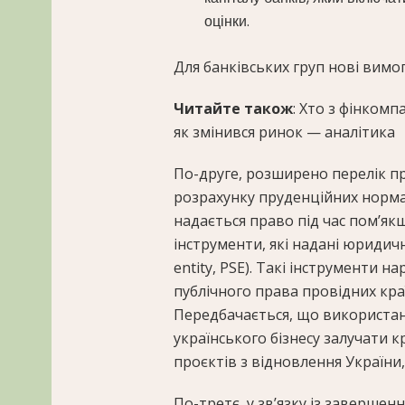
оцінки.
Для банківських груп нові вимо
Читайте також
: Хто з фінкомп
як змінився ринок — аналітика
По-друге, розширено перелік п
розрахунку пруденційних норма
надається право під час пом’як
інструменти, які надані юридичн
entity, PSE). Такі інструменти
публічного права провідних кра
Передбачається, що використан
українського бізнесу залучати 
проєктів з відновлення України, 
По-третє, у зв’язку із завершен