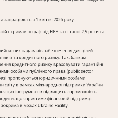
ги запрацюють з 1 квітня 2026 року.
аній отримав штраф від НБУ за останні 2,5 роки та
рийнятних надавачів забезпечення для цілей
тивів та кредитного ризику. Так, банкам
шення кредитного ризику враховувати гарантійні
ими особами публічного права (public sector
 наразі пропонуються юридичними особами
їн світу в рамках міжнародної підтримки України.
ня цих інструментів підвищить спроможність
кредити, що сприятиме фінансовій підтримці
зокрема в межах Ukraine Facility.
ням переходу банківських груп у повній мірі на