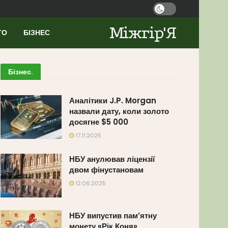
Міжгір'Я
ТО
БІЗНЕС
Бізнес
.
Аналітики J.P. Morgan
назвали дату, коли золото
досягне $5 000
17.11.2025
НБУ анулював ліцензії
двом фінустановам
12.06.2025
НБУ випустив пам’ятну
монету «Рік Коня»