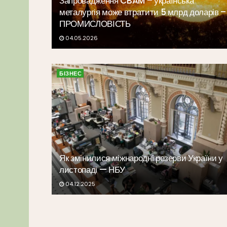
Запровадження CBAM – українська
металургія може втратити 5 млрд доларів –
ПРОМИСЛОВІСТЬ
04.05.2026
БІЗНЕС
Як змінилися міжнародні резерви України у
листопаді — НБУ
04.12.2025