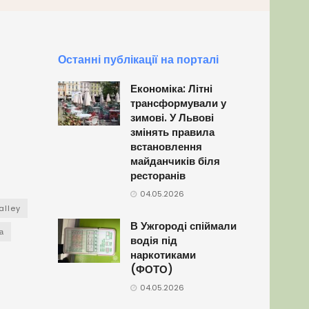
Останні публікації на порталі
Економіка: Літні
трансформували у
зимові. У Львові
змінять правила
встановлення
майданчиків біля
ресторанів
04.05.2026
alley
В Ужгороді спіймали
а
водія під
наркотиками
(ФОТО)
04.05.2026