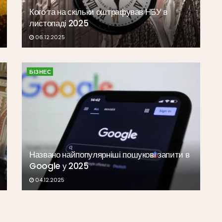
Кого та на скільки оштрафував НБУ в
листопаді 2025
06.12.2025
БІЗНЕС
Названо найпопулярніші пошукові запити в
Google у 2025
04.12.2025