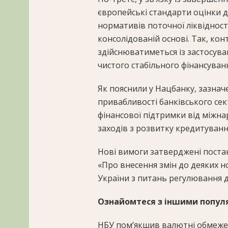
європейські стандарти оцінки д
нормативів поточної ліквідності
консолідованій основі. Так, кон
здійснюватиметься із застосуван
чистого стабільного фінансуванн
Як пояснили у Нацбанку, зазна
привабливості банківського с
фінансової підтримки від міжна
заходів з розвитку кредитуванн
Нові вимоги затверджені поста
«Про внесення змін до деяких 
України з питань регулювання ді
Ознайомтеся з іншими попул
НБУ пом’якшив валютні обмежен