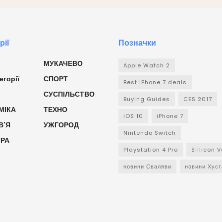
рії
Позначки
МУКАЧЕВО
Apple Watch 2
егорії
СПОРТ
Best iPhone 7 deals
СУСПІЛЬСТВО
Buying Guides
CES 2017
МІКА
ТЕХНО
iOS 10
iPhone 7
В'Я
УЖГОРОД
Nintendo Switch
УРА
Playstation 4 Pro
Sillicon V
новини Сваляви
новини Хуст