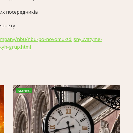
их посередників
монету
company/nbu/nbu-po-novomu-zdijsnyuvatyme-
kyh-grup.html
БІЗНЕС