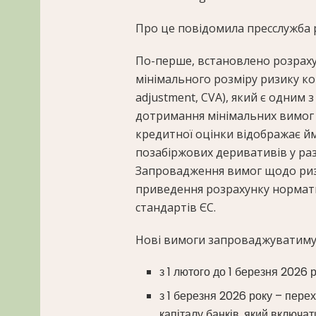
Про це повідомила пресслужба 
По-перше, встановлено розраху
мінімального розміру ризику кор
adjustment, CVA), який є одним
дотримання мінімальних вимог д
кредитної оцінки відображає йм
позабіржових деривативів у ра
Запровадження вимог щодо ризи
приведення розрахунку норматив
стандартів ЄС.
Нові вимоги запроваджуватимут
з 1 лютого до 1 березня 2026 
з 1 березня 2026 року – пере
капіталу банків, який включа