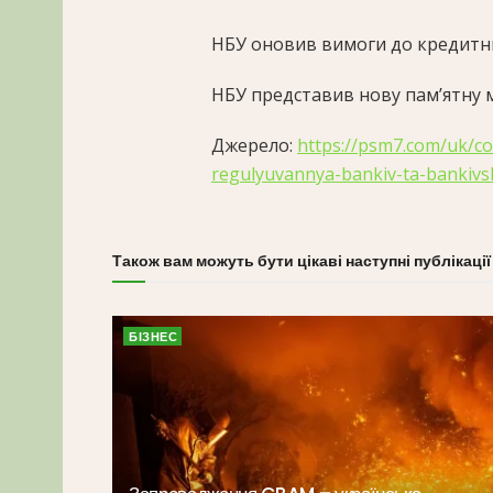
НБУ оновив вимоги до кредитн
НБУ представив нову памʼятну 
Джерело:
https://psm7.com/uk/
regulyuvannya-bankiv-ta-bankivs
Також вам можуть бути цікаві наступні публікації
БІЗНЕС