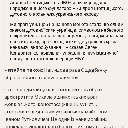
Андрея Шептицького та 160-ій річниці від дня
народження його фундатора – Андрея Шептицького,
духовного архангела українського народу.
Ми прагнули, щоб наша нова монета стала ще одним
знаком духовної сили українців, символом небесного
покровительства та віри в перемогу, нагадувала нам
про силу духу, про світло, яке веде українців крізь
найважчі випробування», ‒ сказав Євген
Кондратенко, начальник управління нумізматичної
продукції та касових операцій НБУ.
Читайте також
: Наглядова рада Ощадбанку
обрала нового голову правління
Основою дизайну нової монети став образ
архістратига Михаїла з дияконських врат
Жовківського іконостаса (кінець XVII ст.),
створеного видатним українським майстром
Іваном Рутковичем. Це один із найвідоміших
прикладів українського бароко, у якому поєднується