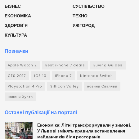
БІЗНЕС
СУСПІЛЬСТВО
ЕКОНОМІКА
ТЕХНО
ЗДОРОВ'Я
УЖГОРОД
КУЛЬТУРА
Позначки
Apple Watch 2
Best iPhone 7 deals
Buying Guides
CES 2017
iOS 10
iPhone 7
Nintendo Switch
Playstation 4 Pro
Sillicon Valley
новини Сваляви
новини Хуста
Останні публікації на порталі
Економіка: Літні трансформували у зимові.
У Львові змінять правила встановлення
майданчиків біля ресторанів