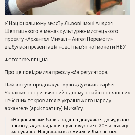
У Національному музеї у Львові імені Андрея
Шептицького в межах культурно-мистецького
проєкту «Архангел Михаїл – Ангел Перемоги»
відбулася презентація нової пам’ятної монети НБУ
Фото: t.me/nbu_ua
Про це повідомила пресслужба регулятора.
Цей випуск продовжує серію «Духовні скарби
України» та присвячений одному з найшанованіших
небесних покровителів українського народу –
архангелу (архістратигу) Михаїлу.
«Національний банк з радістю долучився до чудового
проєкту, адже видання присвячується 120-ій річниці
заснування Національного музею у Львові імені