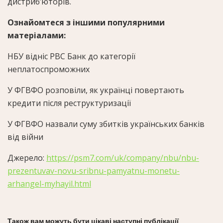
дистриб’юторів.
Ознайомтеся з іншими популярними
матеріалами:
НБУ відніс РВС Банк до категорії
неплатоспроможних
У ФГВФО розповіли, як українці повертають
кредити після реструктуризації
У ФГВФО назвали суму збитків українських банків
від війни
Джерело:
https://psm7.com/uk/company/nbu/nbu-
prezentuvav-novu-sribnu-pamyatnu-monetu-
arhangel-myhayil.html
Також вам можуть бути цікаві наступні публікації