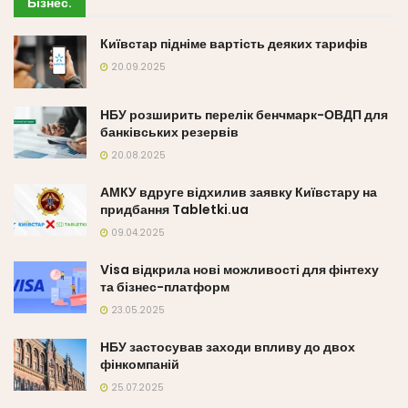
Бізнес
.
Київстар підніме вартість деяких тарифів
20.09.2025
НБУ розширить перелік бенчмарк-ОВДП для
банківських резервів
20.08.2025
АМКУ вдруге відхилив заявку Київстару на
придбання Tabletki.ua
09.04.2025
Visa відкрила нові можливості для фінтеху
та бізнес-платформ
23.05.2025
НБУ застосував заходи впливу до двох
фінкомпаній
25.07.2025