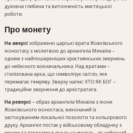
духовна глибина та витонченість мистецької
роботи.
Про монету
На аверсі
зображено царські врата Жовківського
іконостасу з молитвою до архангела Михаїла –
одним з найпоширеніших християнських звернень
до небесного воєначальника. Над вратами –
стилізована арка, що символізує світло, яке
перемагає темряву. Зверху напис: ХТО ЯК БОГ –
традиційне звернення до архістратига.
На реверсі
‒ образ архангела Михаїла з ікони
Жовківського іконостаса, виконаний із
застосуванням локальної позолоти та кольорового
друку. Архангел постає у військовому обладунку з
мечем та терезами в руках на хмарах – як небесний