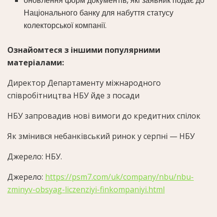
оновлення форм документів, які заявник подає до
Національного банку для набуття статусу
колекторської компанії.
Ознайомтеся з іншими популярними
матеріалами:
Директор Департаменту міжнародного
співробітництва НБУ йде з посади
НБУ запровадив нові вимоги до кредитних спілок
Як змінився небанківський ринок у серпні — НБУ
Джерело:
НБУ
.
Джерело:
https://psm7.com/uk/company/nbu/nbu-
zminyv-obsyag-liczenziyi-finkompaniyi.html