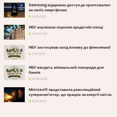
Samsung відкриває доступ до криптовалют
на своїх смартфонах
04.10.2025
НБУ анулював ліцензію кредитній спілці
04.08.2025
НБУ застосував захід впливу до фінкомпанії
27.11.2025
НБУ вводить мінімальний леверидж для
банків
26.06.2025
Microsoft представила революційний
суперкомп’ютер, що працює на енергії світла
10.09.2025