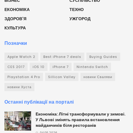
БІЗНЕС
СУСПІЛЬСТВО
ЕКОНОМІКА
ТЕХНО
ЗДОРОВ'Я
УЖГОРОД
КУЛЬТУРА
Позначки
Apple Watch 2
Best iPhone 7 deals
Buying Guides
CES 2017
iOS 10
iPhone 7
Nintendo Switch
Playstation 4 Pro
Sillicon Valley
новини Сваляви
новини Хуста
Останні публікації на порталі
Економіка: Літні трансформували у зимові.
У Львові змінять правила встановлення
майданчиків біля ресторанів
04.05.2026