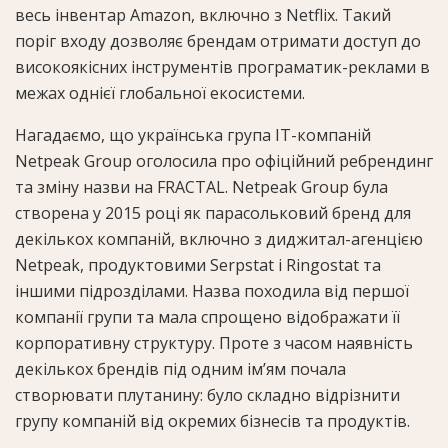
весь інвентар Amazon, включно з Netflix. Такий
поріг входу дозволяє брендам отримати доступ до
високоякісних інструментів програматик-реклами в
межах однієї глобальної екосистеми.
Нагадаємо, що
українська група IT-компаній
Netpeak Group оголосила про офіційний ребрендинг
та зміну назви на FRACTAL
. Netpeak Group була
створена у 2015 році як парасольковий бренд для
декількох компаній, включно з диджитал-агенцією
Netpeak, продуктовими Serpstat і Ringostat та
іншими підрозділами. Назва походила від першої
компанії групи та мала спрощено відображати її
корпоративну структуру. Проте з часом наявність
декількох брендів під одним ім’ям почала
створювати плутанину: було складно відрізнити
групу компаній від окремих бізнесів та продуктів.