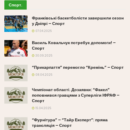
Спорт
.
Франківські баскетболісти завершили сезон
у Дніпрі – Спорт
07.04.2025
Василь Ковальчук потребує допомоги! –
Спорт
30.09.2025
“Прикарпаття” перемогло “Кремінь” – Спорт
08.04.2025
Чемпіонат області. Дозаявки: “Факел”
поповнився гравцями з Суперліги ІФРАФ –
Спорт
15.04.2025
“Фурнітура” – “Тайр Експерт”: пряма
трансляція – Спорт