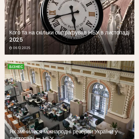
Кого та на скільки оштрафував НБУ в листопаді
2025
06.12.2025
БІЗНЕС
Як змінилися міжнародні резерви України у
листопаді — НБУ