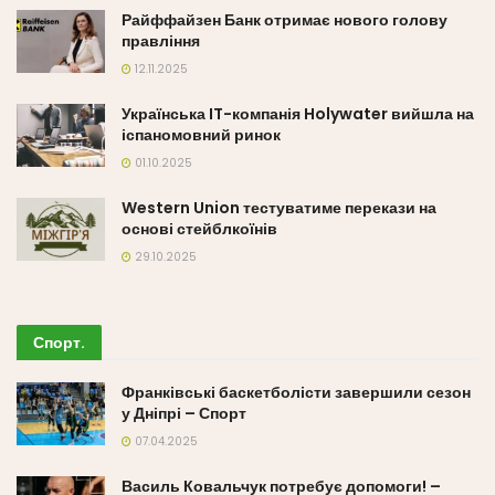
Райффайзен Банк отримає нового голову
правління
12.11.2025
Українська IT-компанія Holywater вийшла на
іспаномовний ринок
01.10.2025
Western Union тестуватиме перекази на
основі стейблкоїнів
29.10.2025
Спорт
.
Франківські баскетболісти завершили сезон
у Дніпрі – Спорт
07.04.2025
Василь Ковальчук потребує допомоги! –