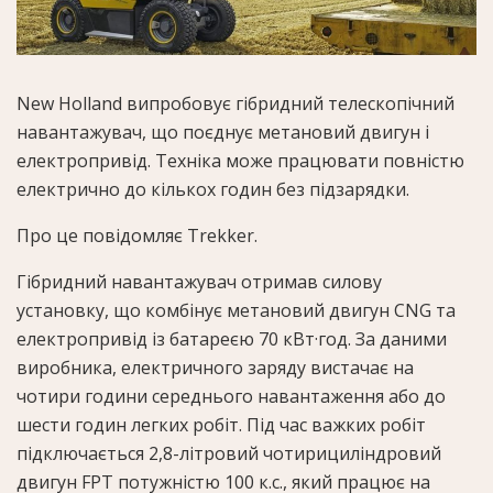
New Holland випробовує гібридний телескопічний
навантажувач, що поєднує метановий двигун і
електропривід. Техніка може працювати повністю
електрично до кількох годин без підзарядки.
Про це повідомляє Trekker.
Гібридний навантажувач отримав силову
установку, що комбінує метановий двигун CNG та
електропривід із батареєю 70 кВт·год. За даними
виробника, електричного заряду вистачає на
чотири години середнього навантаження або до
шести годин легких робіт. Під час важких робіт
підключається 2,8-літровий чотирициліндровий
двигун FPT потужністю 100 к.с., який працює на