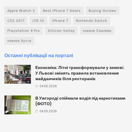
Apple Watch 2
Best iPhone 7 deals
Buying Guides
CES 2017
iOS 10
iPhone 7
Nintendo Switch
Playstation 4 Pro
Sillicon Valley
новини Сваляви
новини Хуста
Останні публікації на порталі
Економіка: Літні трансформували у зимові.
У Львові змінять правила встановлення
майданчиків біля ресторанів
04.05.2026
В Ужгороді спіймали водія під наркотиками
(ФОТО)
04.05.2026