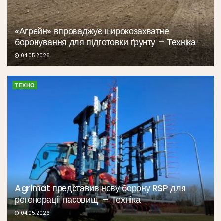
«Агрейн» впроваджує широкозахватне
боронування для підготовки ґрунту – Техніка
04.05.2026
ТЕХНО
Agrimat представив нову борону RSP для
регенерації пасовищ – Техніка
04.05.2026