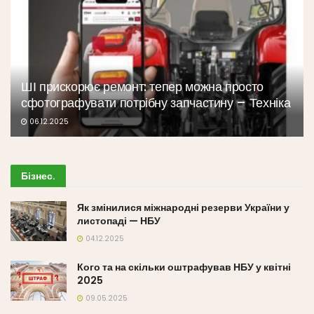
ШІ прискорює ремонт: тепер можна просто
сфотографувати потрібну запчастину – Техніка
06.12.2025
Бізнес
.
Як змінилися міжнародні резерви України у
листопаді — НБУ
04.12.2025
Кого та на скільки оштрафував НБУ у квітні
2025
09.05.2025