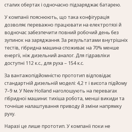
сталих обертах і одночасно підзаряджає батарею.
У компанії пояснюють, що така конфігурація
дозволяє переважно працювати на електротязі й
водночас забезпечити повний робочий день без
зупинок на заряджання. За результатами внутрішніх
тестів, гібридна машина споживає на 70% менше
енергії, ніж дизельний аналог. Для гідравліки
доступні 112 к.с., для руха – 154 к.с.
За вантажопідйомністю прототип відповідає
стандартній дизельній моделі: 4,2 т і висота підйому
7–9 м. У New Holland наголошують на перевагах
гібридної машини: тихіша робота, менші викиди та
точніше налаштування приводу й зміни напрямку
руху.
Наразі це лише прототип. У компанії поки не